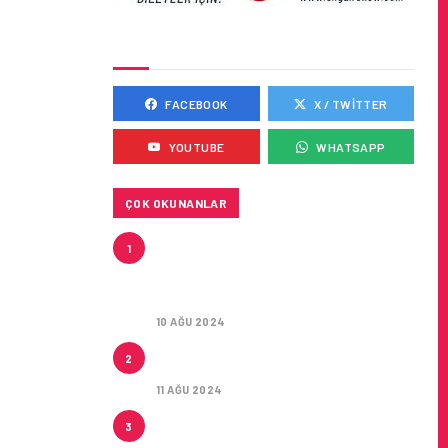
SOSYAL MEDYADA BIZ
FACEBOOK
X / TWITTER
YOUTUBE
WHATSAPP
ÇOK OKUNANLAR
HITIT, 2024’ÜN IKINCI
1
ÇEYREĞINDE SATIŞ GELIRLERINI
YÜZDE 21 ARTIRARAK 15,2
MILYON DOLARA ULAŞTIRDI
10 AĞU 2024
ÇUKUROVA ULUSLARARASI
2
HAVALIMANI AÇILDI
11 AĞU 2024
ÇUKUROVA ULUSLARARASI
3
HAVALIMANI İLK YOLCULARINI