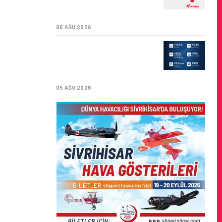
SÜRDÜRÜLEBILIRLIK IÇIN
İŞ BIRLIĞI!
05 AĞU 2026
AIR ASTANA’DAN 2026
YILI İLK YARI FINANSAL
VE OPERASYONEL
SONUÇLARI!
05 AĞU 2026