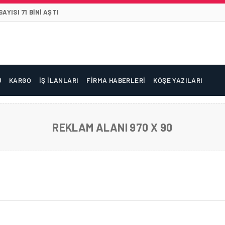
YISI 71 BINI AŞTI
U
KARGO
İŞ İLANLARI
FIRMA HABERLERI
KÖŞE YAZILARI
REKLAM ALANI 970 X 90
 SEFERLER