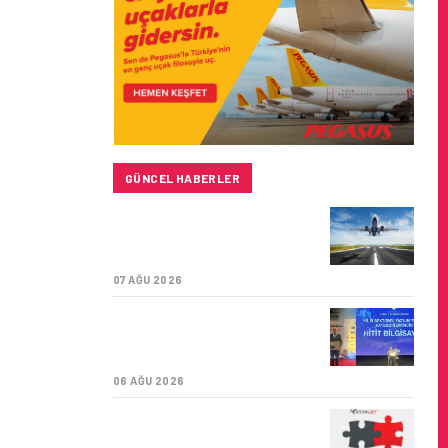
GÜNCEL HABERLER
SUNEXPRESS’IN ÜÇ GÜN
ÜST ÜSTE GÜNLÜK
YOLCU SAYISI 71 BINI AŞTI
07 AĞU 2026
HITIT BILIŞIM 500’DE
SEKTÖREL YAZILIM
BIRINCISI
06 AĞU 2026
CORENDON’DAN YAKIT
VERIMLILIĞI VE