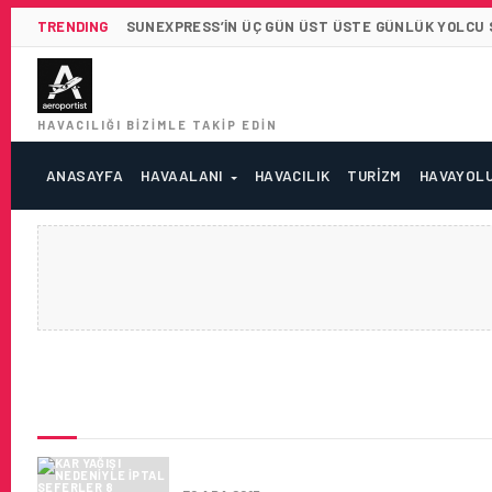
TRENDING
SUNEXPRESS’IN ÜÇ GÜN ÜST ÜSTE GÜNLÜK YOLCU SA
HAVACILIĞI BIZIMLE TAKIP EDIN
ANASAYFA
HAVAALANI
HAVACILIK
TURIZM
HAVAYOL
SON HABERLER
KAR YAĞIŞI NEDENIYLE IPTAL