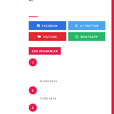
SOSYAL MEDYADA BIZ
FACEBOOK
X / TWITTER
YOUTUBE
WHATSAPP
I HAYATA
ÇOK OKUNANLAR
HITIT, 2024’ÜN IKINCI
1
ÇEYREĞINDE SATIŞ GELIRLERINI
YÜZDE 21 ARTIRARAK 15,2
MILYON DOLARA ULAŞTIRDI
10 AĞU 2024
ÇUKUROVA ULUSLARARASI
2
HAVALIMANI AÇILDI
11 AĞU 2024
ÇUKUROVA ULUSLARARASI
3
HAVALIMANI İLK YOLCULARINI