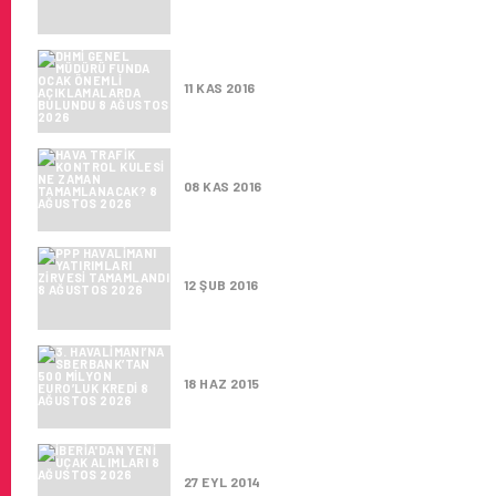
DHMİ GENEL MÜDÜRÜ FUNDA O
11 KAS 2016
HAVA TRAFIK KONTROL KULE
08 KAS 2016
PPP HAVALIMANI YATIRIMLARI
12 ŞUB 2016
3. HAVALIMANI’NA SBERBANK’
18 HAZ 2015
IBERIA'DAN YENI UÇAK ALIMLA
27 EYL 2014