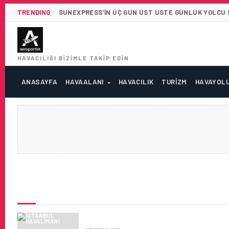
TRENDING
SUNEXPRESS’IN ÜÇ GÜN ÜST ÜSTE GÜNLÜK YOLCU SA
HAVACILIĞI BIZIMLE TAKIP EDIN
ANASAYFA
HAVAALANI
HAVACILIK
TURIZM
HAVAYOL
SON HABERLER
İGA İSTANBUL HAVALIMANI’N