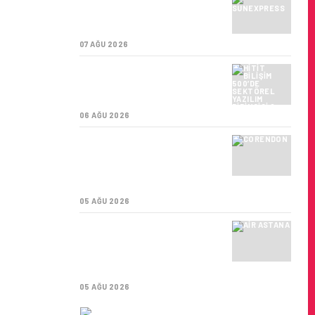
SUNEXPRESS’IN ÜÇ GÜN
ÜST ÜSTE GÜNLÜK
YOLCU SAYISI 71 BINI AŞTI
07 AĞU 2026
Z”
HITIT BILIŞIM 500’DE
SEKTÖREL YAZILIM
BIRINCISI
06 AĞU 2026
CORENDON’DAN YAKIT
VERIMLILIĞI VE
SÜRDÜRÜLEBILIRLIK IÇIN
İŞ BIRLIĞI!
05 AĞU 2026
AIR ASTANA’DAN 2026
ZAYEDE
YILI İLK YARI FINANSAL
VE OPERASYONEL
SONUÇLARI!
05 AĞU 2026