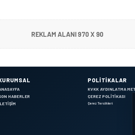
REKLAM ALANI 970 X 90
KURUMSAL
POLITIKALAR
ANASAYFA
KVKK AYDINLATMA ME
SON HABERLER
ÇEREZ POLITIKASI
İLETIŞIM
Çerez Tercihleri