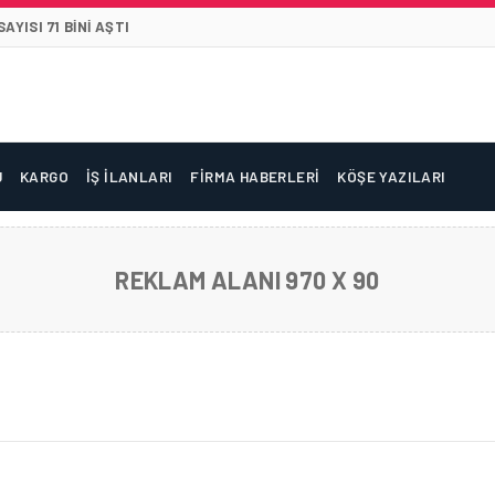
YISI 71 BINI AŞTI
U
KARGO
İŞ İLANLARI
FIRMA HABERLERI
KÖŞE YAZILARI
REKLAM ALANI 970 X 90
DAN RENGARENK 23 NISAN KUTLAMASI