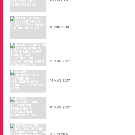
İSTANBUL YENI HAVALIMANI’NI
01 NIS 2018
İSTANBUL’UN YENI HAVAALANI
GEÇIRIYOR
21 KAS 2017
YUSUF AKÇAYOĞLU; 3. HAVAL
16 KAS 2017
KARGO KAPASITESINI ARTTIR
01 KAS 2017
İSTANBUL YENI HAVALIMANI’N
31 EKI 2017