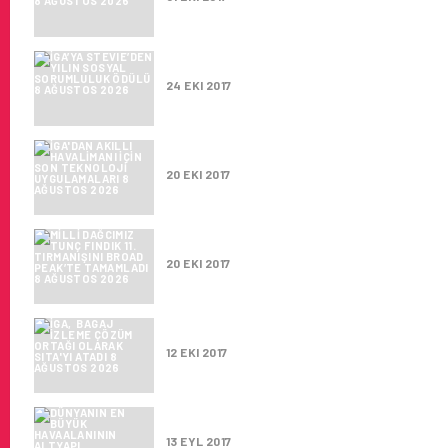
İGA’YA STEVIE’DEN YILIN SO
24 EKI 2017
İGA’DAN AKILLI HAVALIMANI 
20 EKI 2017
MILLI DAĞCIMIZ TUNÇ FINDIK 
20 EKI 2017
İGA, BAGAJ IZLEME ÇÖZÜM OR
12 EKI 2017
DÜNYANIN EN BÜYÜK HAVAALA
13 EYL 2017