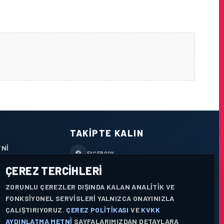
TAKIPTE KALIN
TNI
FACEBOOK
ÇEREZ TERCIHLERI
X / TWITTER
ZORUNLU ÇEREZLER DIŞINDA KALAN ANALITIK VE
YOUTUBE
FONKSIYONEL SERVISLERI YALNIZCA ONAYINIZLA
ÇALIŞTIRIYORUZ.
ÇEREZ POLITIKASI
VE
KVKK
WHATSAPP
AYDINLATMA METNI
SAYFALARIMIZDAN DETAYLARA