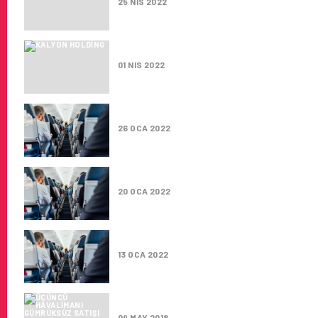
25 NIS 2022
KALYON HOLDING: “İGA’DAKI B
01 NIS 2022
İGA’DAN ÇÖKEN KARGO BINASI 
26 OCA 2022
İGA SOSYAL SORUMLULUKTAK
20 OCA 2022
İGA’DAN, ARTWIST “ARTIKTAN
13 OCA 2022
ÜÇÜNCÜ HAVALIMANI GÜMRÜKS
09 MAY 2018