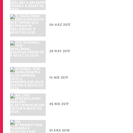
‘3. HAVALIMANI DÜNYA HAVAC
04 HAZ 2017
YER: İSTANBUL YENI HAVALI
29 MAY 2017
İSTANBUL YENI HAVALIMANI’N
14 NIS 2017
​İGA, LISE ÖĞRENCILERINI GÖ
09 NIS 2017
İGA #TRANSIST2016 FUARIND
01 ARA 2016