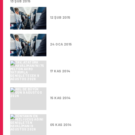
13 ŞUB 2015
AZERBAYCAN DREAMLINER AHL
12 ŞUB 2015
AHL ÜZERINDE IZINSIZ IHA U
24 OCA 2015
TAV, ATATÜRK HAVALIMANI’NI
17 KAS 2014
AHL DE BÜYÜK GÜN
15 KAS 2014
DÜNYANIN EN HIZLI UÇUŞ AĞIN
05 KAS 2014