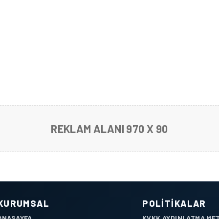
NI BAŞLATTI.
REKLAM ALANI 970 X 90
KURUMSAL
POLITIKALAR
ANASAYFA
KVKK AYDINLATMA ME