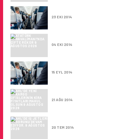
AHL VE AVRUPA'DAN AFRIKA'Y
23 EKI 2014
ATATÜRK HAVALIMANI'NDA ÇI
04 EKI 2014
UÇUŞ EKIBINE ‘IÇKI DENETIMI’
15 EYL 2014
AHL'DE YENI KARGO OFISLERIN
21 AĞU 2014
AHL'DE IŞ JETLERI SORUNU DE
20 TEM 2014