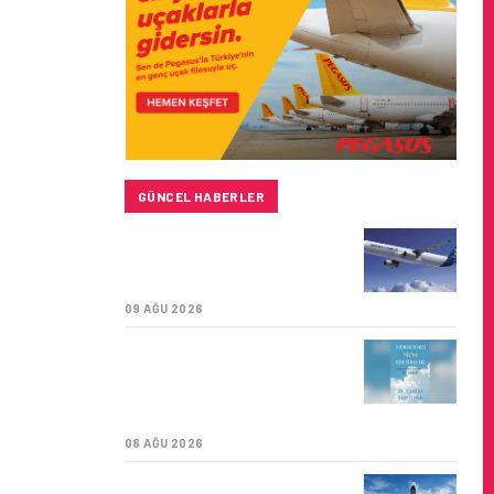
GÜNCEL HABERLER
BAYKAR’DAN İSTANBUL
MERKEZLI YENI HAVA
KARGO ŞIRKETI YOLDA!
09 AĞU 2026
TÜRK HAVA YOLLARI’NIN
STRATEJIK DÖNÜŞÜM
HIKAYESI: YIRMIBIRINCI
YÜZYIL GÖKTÜRKLERI
08 AĞU 2026
SUNEXPRESS’IN ÜÇ GÜN