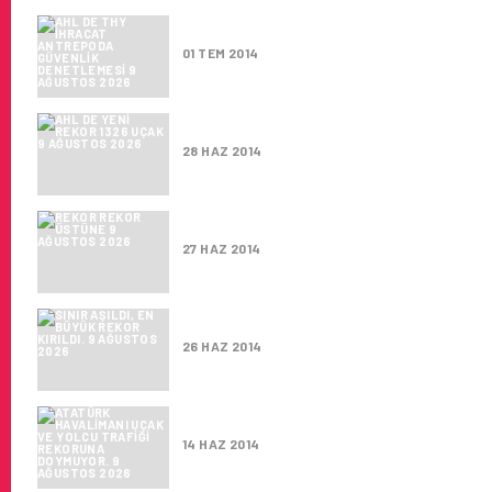
AHL DE THY İHRACAT ANTREP
01 TEM 2014
AHL DE YENI REKOR 1326 UÇAK
28 HAZ 2014
REKOR REKOR ÜSTÜNE
27 HAZ 2014
SINIR AŞILDI, EN BÜYÜK REKOR 
26 HAZ 2014
ATATÜRK HAVALIMANI UÇAK V
14 HAZ 2014