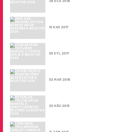
28 OCA 2018
DHMİ, KAR MÜCADELESI IÇIN 
10 KAS 2017
UZUN BAYRAM TATILINDE HAVA
05 EYL 2017
CATHAY PACIFIC MISAFIRLIĞIN
02 MAR 2016
RÖTARLAR YOLCULARI DA HAVA
20 AĞU 2015
TÜRK HAVA YOLLARINDAN TAD
19 TEM 2015