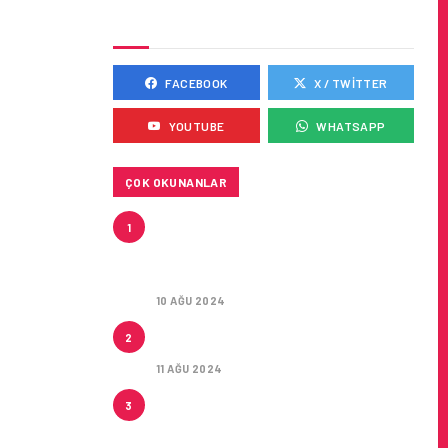
SOSYAL MEDYADA BIZ
FACEBOOK
X / TWITTER
YOUTUBE
WHATSAPP
ÇOK OKUNANLAR
HITIT, 2024’ÜN IKINCI
1
ÇEYREĞINDE SATIŞ GELIRLERINI
YÜZDE 21 ARTIRARAK 15,2
MILYON DOLARA ULAŞTIRDI
10 AĞU 2024
ÇUKUROVA ULUSLARARASI
2
HAVALIMANI AÇILDI
11 AĞU 2024
ÇUKUROVA ULUSLARARASI
3
HAVALIMANI İLK YOLCULARINI
AĞIRLADI