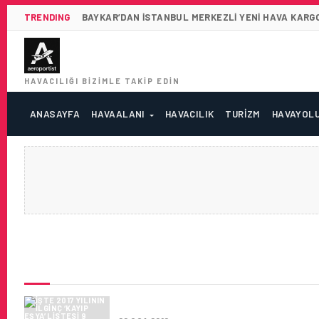
TRENDING
BAYKAR’DAN İSTANBUL MERKEZLI YENI HAVA KARGO
HAVACILIĞI BIZIMLE TAKIP EDIN
ANASAYFA
HAVAALANI
HAVACILIK
TURIZM
HAVAYOL
SON HABERLER
İŞTE 2017 YILININ ILGINÇ ‘KAYI