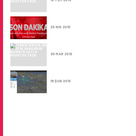
HAVADA ALEV ALAN UÇAK ATAT
25 NIS 2015
TARKIM AIR AHL’DE YENI HANG
30 MAR 2015
ATATÜRK HAVA LIMANI YOĞUN 
18 ŞUB 2015
BOEING 787
TIPI
DREAMLINER
ATATÜRK
HAVALIMANI'NDA