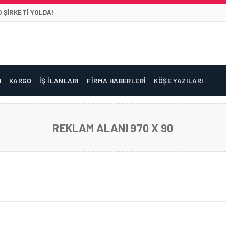
 ŞIRKETI YOLDA!
U
KARGO
İŞ İLANLARI
FIRMA HABERLERI
KÖŞE YAZILARI
REKLAM ALANI 970 X 90
P EŞYA’ LISTESI