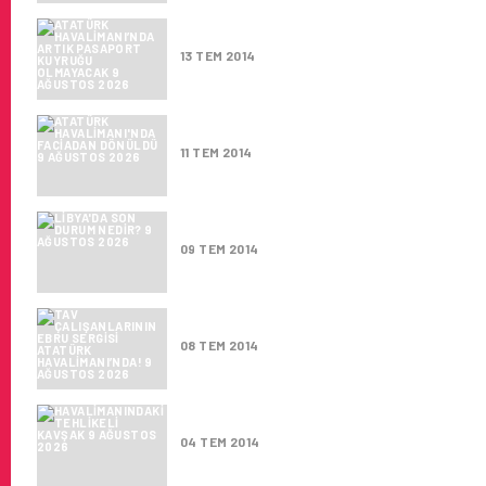
ATATÜRK HAVALIMANI’NDA A
13 TEM 2014
ATATÜRK HAVALIMANI'NDA FA
11 TEM 2014
LIBYA'DA SON DURUM NEDIR?
09 TEM 2014
TAV ÇALIŞANLARININ EBRU SE
08 TEM 2014
HAVALIMANINDAKI TEHLIKELI
04 TEM 2014