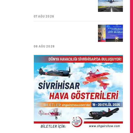
ÜST ÜSTE GÜNLÜK
YOLCU SAYISI 71 BINI AŞTI
07 AĞU 2026
HITIT BILIŞIM 500’DE
SEKTÖREL YAZILIM
BIRINCISI
06 AĞU 2026