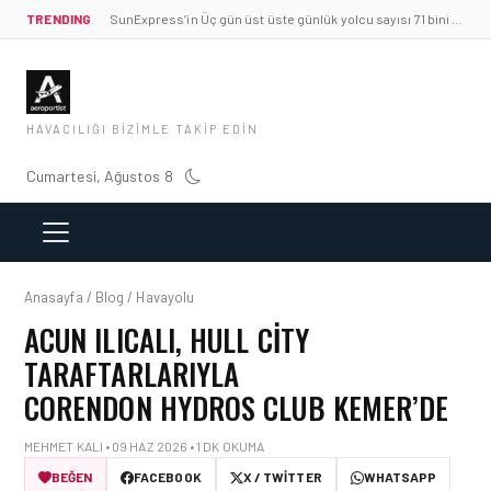
TRENDING
SunExpress’in Üç gün üst üste günlük yolcu sayısı 71 bini aştı
HAVACILIĞI BIZIMLE TAKIP EDIN
Cumartesi, Ağustos 8
Anasayfa / Blog / Havayolu
ACUN ILICALI, HULL CITY
TARAFTARLARIYLA
CORENDON HYDROS CLUB KEMER’DE
MEHMET KALI • 09 HAZ 2026 • 1 DK OKUMA
BEĞEN
FACEBOOK
X / TWITTER
WHATSAPP