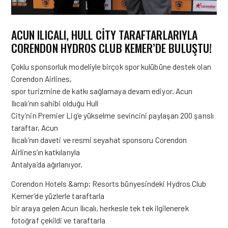
ACUN ILICALI, HULL CITY TARAFTARLARIYLA
CORENDON HYDROS CLUB KEMER’DE BULUŞTU!
Çoklu sponsorluk modeliyle birçok spor kulübüne destek olan
Corendon Airlines,
spor turizmine de katkı sağlamaya devam ediyor. Acun
Ilıcalı’nın sahibi olduğu Hull
City’nin Premier Lig’e yükselme sevincini paylaşan 200 şanslı
taraftar, Acun
Ilıcalı’nın daveti ve resmi seyahat sponsoru Corendon
Airlines’ın katkılarıyla
Antalya’da ağırlanıyor.
Corendon Hotels &amp; Resorts bünyesindeki Hydros Club
Kemer’de yüzlerle taraftarla
bir araya gelen Acun Ilıcalı, herkesle tek tek ilgilenerek
fotoğraf çekildi ve taraftarla