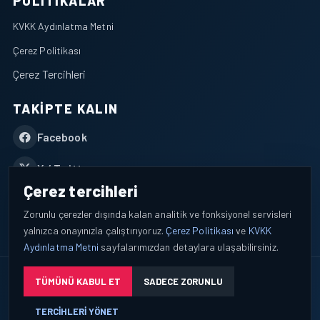
POLITIKALAR
KVKK Aydınlatma Metni
Çerez Politikası
Çerez Tercihleri
TAKIPTE KALIN
Facebook
X / Twitter
Çerez tercihleri
YouTube
Zorunlu çerezler dışında kalan analitik ve fonksiyonel servisleri
yalnızca onayınızla çalıştırıyoruz.
Çerez Politikası
ve
KVKK
WhatsApp
Aydınlatma Metni
sayfalarımızdan detaylara ulaşabilirsiniz.
© 2026 AEROPORTIST I Havacılık Veri ve Analiz Platformu. Tüm
TÜMÜNÜ KABUL ET
SADECE ZORUNLU
hakları saklıdır.
TERCIHLERI YÖNET
Okuyucu verileri yalnızca açık bilgilendirme ve tercih yönetimi