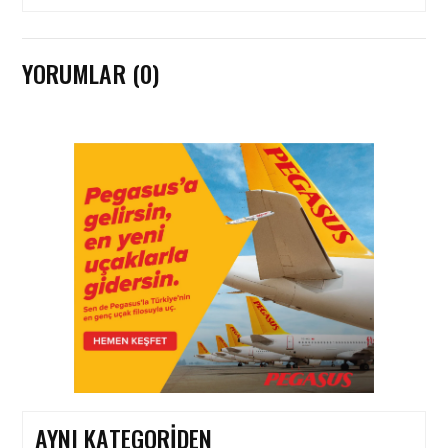
YORUMLAR (0)
HAVAYOLU • 07 AĞU 2026
SUNEXPRESS’IN ÜÇ GÜN
ÜST ÜSTE GÜNLÜK
YOLCU SAYISI 71 BINI AŞTI
HAVAYOLU • 05 AĞU 2026
CORENDON’DAN YAKIT
VERIMLILIĞI VE
SÜRDÜRÜLEBILIRLIK IÇIN
İŞ BIRLIĞI!
AYNI KATEGORIDEN