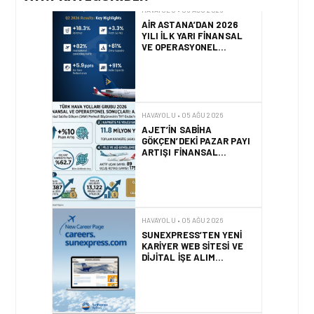
HAVAYOLU • 05 AĞU 2026
AIR ASTANA’DAN 2026
YILI İLK YARI FINANSAL
VE OPERASYONEL
SONUÇLARI!
HAVAYOLU • 05 AĞU 2026
AJET’IN SABIHA
GÖKÇEN’DEKI PAZAR PAYI
ARTIŞI FINANSAL
SONUÇLARI NASIL
ETKILEDI?
HAVAYOLU • 05 AĞU 2026
SUNEXPRESS’TEN YENI
KARIYER WEB SITESI VE
DIJITAL İŞE ALIM
PLATFORMU!