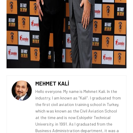
MEHMET KALI
Hello everyone. My name is Mehmet Kali. In the
industry, I am known as "Kali". I graduated from
the first civil aviation training school in Turkey,
which was known as the Civil Aviation School
at the time and is now Eskişehir Technical
University, in 1991. As I graduated from the
Business Administration department, it was a