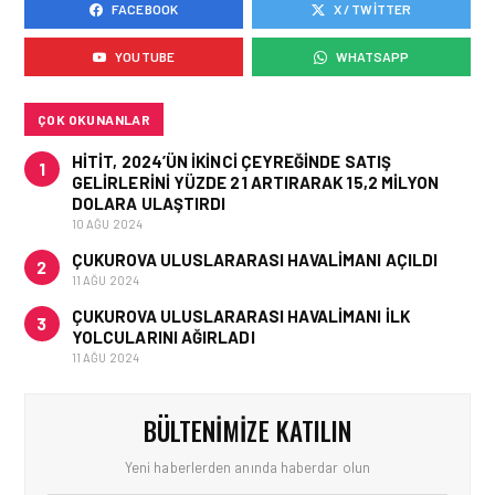
FACEBOOK
X / TWITTER
HAVAYOLU • 05 AĞU 2026
AIR ASTANA’DAN 2026
YOUTUBE
WHATSAPP
YILI İLK YARI FINANSAL
VE OPERASYONEL
SONUÇLARI!
ÇOK OKUNANLAR
HITIT, 2024’ÜN IKINCI ÇEYREĞINDE SATIŞ
1
GELIRLERINI YÜZDE 21 ARTIRARAK 15,2 MILYON
DOLARA ULAŞTIRDI
10 AĞU 2024
ÇUKUROVA ULUSLARARASI HAVALIMANI AÇILDI
2
11 AĞU 2024
ÇUKUROVA ULUSLARARASI HAVALIMANI İLK
3
YOLCULARINI AĞIRLADI
11 AĞU 2024
BÜLTENIMIZE KATILIN
Yeni haberlerden anında haberdar olun