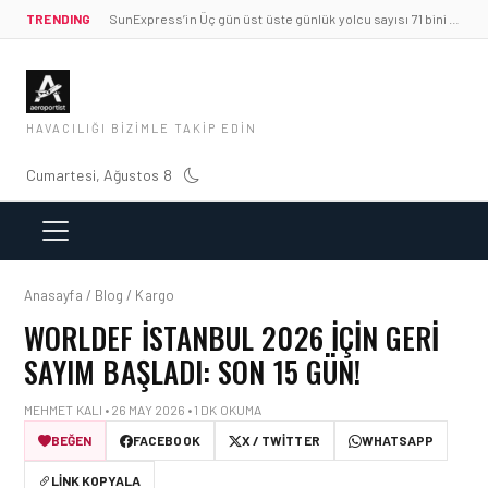
TRENDING
SunExpress’in Üç gün üst üste günlük yolcu sayısı 71 bini aştı
HAVACILIĞI BIZIMLE TAKIP EDIN
Cumartesi, Ağustos 8
Anasayfa / Blog / Kargo
WORLDEF İSTANBUL 2026 IÇIN GERI
SAYIM BAŞLADI: SON 15 GÜN!
MEHMET KALI • 26 MAY 2026 • 1 DK OKUMA
BEĞEN
FACEBOOK
X / TWITTER
WHATSAPP
LINK KOPYALA