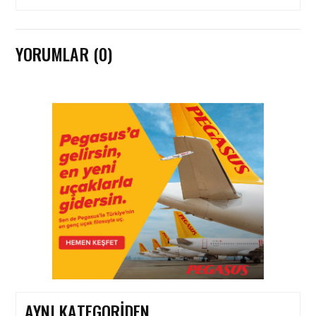
YORUMLAR (0)
KARGO • 26 TEM 2026
HONG KONG VE ÇIN’DEN
AVRUPA’YA HAVA
KARGODA SERT DÜŞÜŞ
KARGO • 08 TEM 2026
TURHAN ÖZEN SAUDI
CARGO CHIEF
COMMERCIAL OFFICER
OLDU
AYNI KATEGORIDEN