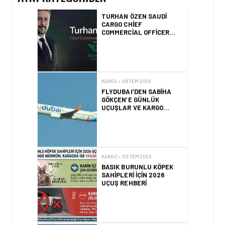
KARGO • 06 TEM 2026
FLYDUBAI’DEN SABIHA
GÖKÇEN’E GÜNLÜK
UÇUŞLAR VE KARGO
HIZMETI BAŞLADI!
KARGO • 05 TEM 2026
BASIK BURUNLU KÖPEK
SAHIPLERI IÇIN 2026
UÇUŞ REHBERI
KARGO • 05 TEM 2026
BANGLADEŞ HAVA KARGO
PAZARINDA YENI KRITER