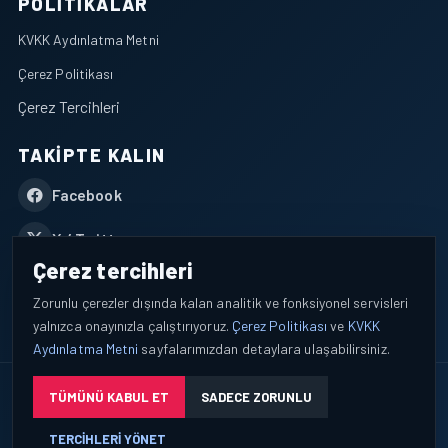
POLITIKALAR
KVKK Aydınlatma Metni
Çerez Politikası
Çerez Tercihleri
TAKIPTE KALIN
Facebook
X / Twitter
Çerez tercihleri
YouTube
Zorunlu çerezler dışında kalan analitik ve fonksiyonel servisleri
yalnızca onayınızla çalıştırıyoruz.
Çerez Politikası
ve
KVKK
WhatsApp
Aydınlatma Metni
sayfalarımızdan detaylara ulaşabilirsiniz.
© 2026 AEROPORTIST I Havacılık Veri ve Analiz Platformu. Tüm
TÜMÜNÜ KABUL ET
SADECE ZORUNLU
hakları saklıdır.
TERCIHLERI YÖNET
Okuyucu verileri yalnızca açık bilgilendirme ve tercih yönetimi