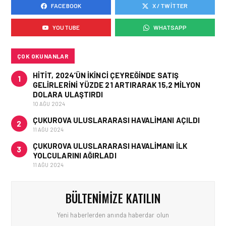
FACEBOOK
X / TWITTER
KARGO • 06 TEM 2026
FLYDUBAI’DEN SABIHA
YOUTUBE
WHATSAPP
GÖKÇEN’E GÜNLÜK
UÇUŞLAR VE KARGO
HIZMETI BAŞLADI!
ÇOK OKUNANLAR
HITIT, 2024’ÜN IKINCI ÇEYREĞINDE SATIŞ
1
GELIRLERINI YÜZDE 21 ARTIRARAK 15,2 MILYON
DOLARA ULAŞTIRDI
10 AĞU 2024
ÇUKUROVA ULUSLARARASI HAVALIMANI AÇILDI
2
11 AĞU 2024
ÇUKUROVA ULUSLARARASI HAVALIMANI İLK
3
YOLCULARINI AĞIRLADI
11 AĞU 2024
BÜLTENIMIZE KATILIN
Yeni haberlerden anında haberdar olun