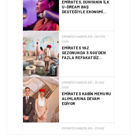
U-DREAM BAŞ
DESTEĞIYLE EKONOMI
SINIFI YOLCULUKLARINI
YENIDEN TANIMLIYOR
EMIRATES HABERLERI • 08 TEM
2026
EMIRATES YAZ
SEZONUNDA 3.500’DEN
FAZLA REFAKATSIZ
ÇOCUĞU GÜVENLE
SEYAHAT ETTIRECEK
EMIRATES HABERLERI • 29 HAZ
2026
EMIRATES KABIN MEMURU
ALIMLARINA DEVAM
EDIYOR
EMIRATES HABERLERI • 26 HAZ
2026
EMIRATES VE