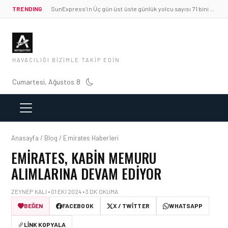
TRENDING
SunExpress’in Üç gün üst üste günlük yolcu sayısı 71 bini aştı
HAVACILIĞI BIZIMLE TAKIP EDIN
Cumartesi, Ağustos 8
Anasayfa / Blog / Emirates Haberleri
EMIRATES, KABIN MEMURU
ALIMLARINA DEVAM EDIYOR
ZEYNEP KALI • 01 EKI 2024 • 3 DK OKUMA
BEĞEN
FACEBOOK
X / TWITTER
WHATSAPP
LINK KOPYALA