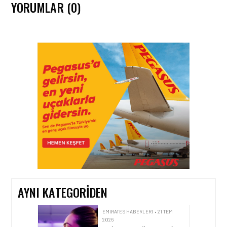
YORUMLAR (0)
EMIRATES HABERLERI • 31 TEM
2026
EMIRATES TÜRKIYE’DEKI
39. YILINI KUTLUYOR!
EMIRATES HABERLERI • 29 TEM
2026
EMIRATES SKYWARDS
ÜYELERI ARTIK
AVRUPA’DA 12 BINDEN
FAZLA TREN
DESTINASYONUNA MIL
AYNI KATEGORIDEN
KULLANARAK SEYAHAT
EDEBILECEK
EMIRATES HABERLERI • 21 TEM
2026
EMIRATES, DÜNYANIN ILK