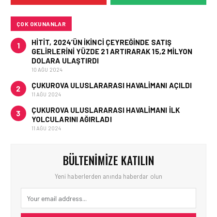
U-DREAM BAŞ
DESTEĞIYLE EKONOMI
SINIFI YOLCULUKLARINI
ÇOK OKUNANLAR
YENIDEN TANIMLIYOR
HITIT, 2024’ÜN IKINCI ÇEYREĞINDE SATIŞ
1
GELIRLERINI YÜZDE 21 ARTIRARAK 15,2 MILYON
DOLARA ULAŞTIRDI
10 AĞU 2024
ÇUKUROVA ULUSLARARASI HAVALIMANI AÇILDI
2
11 AĞU 2024
ÇUKUROVA ULUSLARARASI HAVALIMANI İLK
3
YOLCULARINI AĞIRLADI
11 AĞU 2024
BÜLTENIMIZE KATILIN
Yeni haberlerden anında haberdar olun