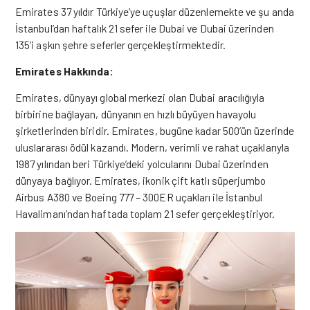
Emirates 37 yıldır Türkiye’ye uçuşlar düzenlemekte ve şu anda
İstanbul’dan haftalık 21 sefer ile Dubai ve Dubai üzerinden
135’i aşkın şehre seferler gerçekleştirmektedir.
Emirates Hakkında:
Emirates, dünyayı global merkezi olan Dubai aracılığıyla
birbirine bağlayan, dünyanın en hızlı büyüyen havayolu
şirketlerinden biridir. Emirates, bugüne kadar 500’ün üzerinde
uluslararası ödül kazandı. Modern, verimli ve rahat uçaklarıyla
1987 yılından beri Türkiye’deki yolcularını Dubai üzerinden
dünyaya bağlıyor. Emirates, ikonik çift katlı süperjumbo
Airbus A380 ve Boeing 777 – 300ER uçakları ile İstanbul
Havalimanı’ndan haftada toplam 21 sefer gerçekleştiriyor.