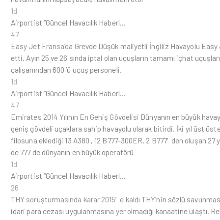
1d
Airportist “Güncel Havacılık Haberl…
47
Easy Jet Fransa’da Grevde
Düşük maliyetli İngiliz Havayolu Easy 
etti. Ayın 25 ve 26 sında iptal olan uçuşların tamamı içhat uçuşlar
çalışanından 600 ‘ü uçuş personeli.
1d
Airportist “Güncel Havacılık Haberl…
47
Emirates 2014 Yılının En Geniş Gövdelisi
Dünyanın en büyük havayol
geniş gövdeli uçaklara sahip havayolu olarak bitirdi. İki yıl üst üs
filosuna eklediği 13 A380 , 12 B777-300ER, 2 B777′den oluşan 27
de 777 de dünyanın en büyük operatörü
1d
Airportist “Güncel Havacılık Haberl…
26
THY soruşturmasında karar 2015′e kaldı
THY’nin sözlü savunmasın
idari para cezası uygulanmasına yer olmadığı kanaatine ulaştı. 