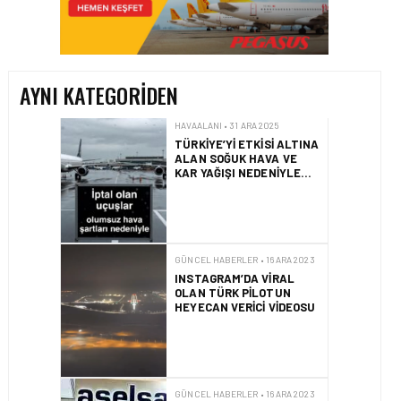
TÜRKIYE’YI ETKISI ALTINA
ALAN SOĞUK HAVA VE
KAR YAĞIŞI NEDENIYLE
HAVAYOLU
SEFERLERINDE İPTALLER
GERÇEKLEŞTI
AYNI KATEGORIDEN
GÜNCEL HABERLER • 16 ARA 2023
INSTAGRAM’DA VIRAL
OLAN TÜRK PILOTUN
HEYECAN VERICI VIDEOSU
GÜNCEL HABERLER • 16 ARA 2023
TÜRK SAVUNMA
SANAYISININ KALBI
DLSS’TE ATTI
MANŞET • 14 ARA 2023