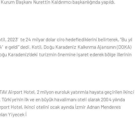
, Kurum Başkanı Nurettin Kaldırımcı başkanlığında yapıldı.
il, 2023′te 24 milyar dolar ciro hedeflediklerini belirterek, “Bu yıl
1,4′e geldi” dedi. Kotil, Doğu Karadeniz Kalkınma Ajansının (DOKA)
ğu Karadeniz’deki turizmin önemine işaret ederek bölge illerinin
TAV Airport Hotel, 2 milyon euroluk yatırımla hayata geçirilen ikinci
ürkiye’nin ilk ve en büyük havalimanı oteli olarak 2004 yılında
port Hotel, ikinci otelini ocak ayında İzmir Adnan Menderes
arı Yiyecek İ