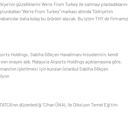
iye’nin güzelliklerini We’re From Turkey ile satmayı planladıklarını
uşturdukları “We’re From Turkey” markası altında Türkiye’nin
le yabancılar daha kolay bu ürünleri alacak. Bu işten THY de firmamız
ports Holdings, Sabiha Gökçen Havalimanı hisselerinin, kendi
arının onayını aldı. Malaysia Airports Holdings açıklamasına göre,
anı’nın işletilmesi için kurulan İstanbul Sabiha Gökçen
ilyon
TATCA’nın düzenlediği ‘Cihan ÜNAL ile Diksiyon Temel Eğitim