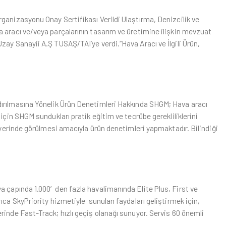
ganizasyonu Onay Sertifikası Verildi Ulaştırma, Denizcilik ve
 aracı ve/veya parçalarının tasarım ve üretimine ilişkin mevzuat
zay Sanayii A.Ş TUSAŞ/TAI’ye verdi.“Hava Aracı ve İlgili Ürün,
dırılmasına Yönelik Ürün Denetimleri Hakkında SHGM; Hava aracı
için SHGM sundukları pratik eğitim ve tecrübe gerekliliklerini
n yerinde görülmesi amacıyla ürün denetimleri yapmaktadır. Bilindiği
a çapında 1.000′den fazla havalimanında Elite Plus, First ve
ıca SkyPriority hizmetiyle sunulan faydaları geliştirmek için,
rinde Fast-Track; hızlı geçiş olanağı sunuyor. Servis 60 önemli