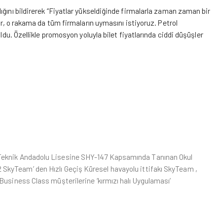
ığını bildirerek “Fiyatlar yükseldiğinde firmalarla zaman zaman bir
or, o rakama da tüm firmaların uymasını istiyoruz. Petrol
ldu. Özellikle promosyon yoluyla bilet fiyatlarında ciddi düşüşler
Teknik Andadolu Lisesine SHY-147 Kapsamında Tanınan Okul
SkyTeam’ den Hızlı Geçiş Küresel havayolu ittifakı SkyTeam ,
Business Class müşterilerine ‘kırmızı halı Uygulaması’