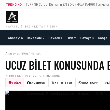
TRENDING
TURKISH Cargo, Dünyanın EN Büyük HAVA KARGO Taşıyıcısı
HAVACILIĞI BIZIMLE TAKIP EDIN
Anasayfa
Havaalanı
Havacılık
Turizm
Havayolu
Kargo
Anasayfa / Blog / Manşet
UCUZ BILET KONUSUNDA
MEHMET KALI • 27 ARA 2014 • 18 DK OKUMA
BEĞEN
FACEBOOK
X / TWITTER
WHATSAPP
L