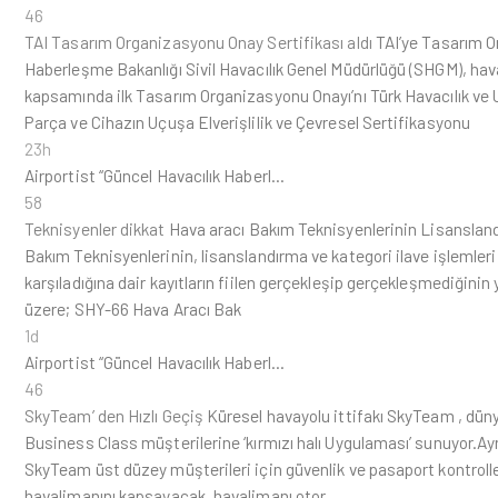
46
TAI Tasarım Organizasyonu Onay Sertifikası aldı
TAI’ye Tasarım Or
Haberleşme Bakanlığı Sivil Havacılık Genel Müdürlüğü (SHGM), hava
kapsamında ilk Tasarım Organizasyonu Onayı’nı Türk Havacılık ve U
Parça ve Cihazın Uçuşa Elverişlilik ve Çevresel Sertifikasyonu
23h
Airportist “Güncel Havacılık Haberl…
58
Teknisyenler dikkat
Hava aracı Bakım Teknisyenlerinin Lisanslan
Bakım Teknisyenlerinin, lisanslandırma ve kategori ilave işlemleri 
karşıladığına dair kayıtların fiilen gerçekleşip gerçekleşmediğini
üzere; SHY-66 Hava Aracı Bak
1d
Airportist “Güncel Havacılık Haberl…
46
SkyTeam’ den Hızlı Geçiş
Küresel havayolu ittifakı SkyTeam , düny
Business Class müşterilerine ‘kırmızı halı Uygulaması’ sunuyor.Ayr
SkyTeam üst düzey müşterileri için güvenlik ve pasaport kontrolle
havalimanını kapsayacak, havalimanı otor