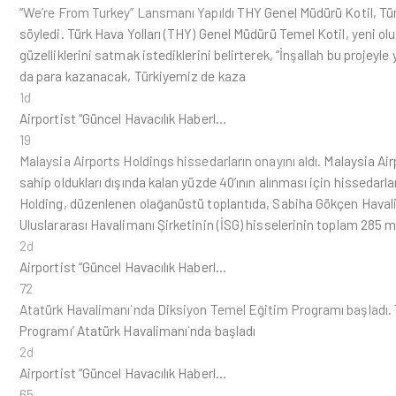
“We’re From Turkey” Lansmanı Yapıldı
THY Genel Müdürü Kotil, Türk
söyledi. Türk Hava Yolları (THY) Genel Müdürü Temel Kotil, yeni ol
güzelliklerini satmak istediklerini belirterek, “İnşallah bu projey
da para kazanacak, Türkiyemiz de kaza
1d
Airportist “Güncel Havacılık Haberl…
19
Malaysia Airports Holdings hissedarların onayını aldı.
Malaysia Air
sahip oldukları dışında kalan yüzde 40’ının alınması için hissedarl
Holding, düzenlenen olağanüstü toplantıda, Sabiha Gökçen Havalim
Uluslararası Havalimanı Şirketinin (İSG) hisselerinin toplam 285 m
2d
Airportist “Güncel Havacılık Haberl…
72
Atatürk Havalimanı`nda Diksiyon Temel Eğitim Programı başladı.
Programı’ Atatürk Havalimanı`nda başladı
2d
Airportist “Güncel Havacılık Haberl…
65