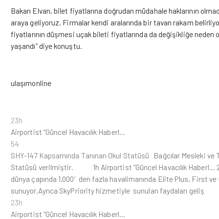
Bakan Elvan, bilet fiyatlarına doğrudan müdahale haklarının olmad
araya geliyoruz. Firmalar kendi aralarında bir tavan rakam belirliy
fiyatlarının düşmesi uçak bileti fiyatlarında da değişikliğe neden o
yaşandı” diye konuştu.
ulaşımonline
23h
Airportist “Güncel Havacılık Haberl…
54
SHY-147 Kapsamında Tanınan Okul Statüsü
Bağcılar Mesleki ve 
Statüsü verilmiştir. 1h Airportist “Güncel Havacılık Haberl… 2 
dünya çapında 1.000′den fazla havalimanında Elite Plus, First ve 
sunuyor.Ayrıca SkyPriority hizmetiyle sunulan faydaları geliş
23h
Airportist “Güncel Havacılık Haberl…