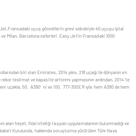
Jet,Fransadaki uçuş görevlilerin grevi sebebiyle 40 uçuşu iptal
ı ve Milan, Barcelona seferleri. Easy Jet’in Fransadaki 1000
larından biri olan Emirates, 2014 yılını, 218 uçağı ile dünyanın en
te rekor teslimat ve kapasite arttırımı yapmasının ardından, 2014 ‘te
 yeni uçakla, 50. A380′ni ve 100. 777-300ER ıyla hem A380 de hem
ı alan heyet, ihlal niteliği taşıyan uygulamalarının bulunmadığı ve
Rekabet Kurulunda, hakkında soruşturma yürütülen Türk Hava