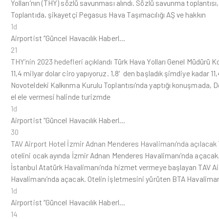
Yolları’nın (THY) sözlü savunması alındı. Sözlü savunma toplantısı
Toplantıda, şikayetçi Pegasus Hava Taşımacılığı AŞ ve hakkın
1d
Airportist “Güncel Havacılık Haberl…
21
THY’nin 2023 hedefleri açıklandı
Türk Hava Yolları Genel Müdürü Kot
11,4 milyar dolar ciro yapıyoruz. 1,8′den başladık şimdiye kadar 1
Novoteldeki Kalkınma Kurulu Toplantısı’nda yaptığı konuşmada, Do
el ele vermesi halinde turizmde
1d
Airportist “Güncel Havacılık Haberl…
30
TAV Airport Hotel İzmir Adnan Menderes Havalimanı’nda açılacak
otelini ocak ayında İzmir Adnan Menderes Havalimanı’nda açacak. T
İstanbul Atatürk Havalimanı’nda hizmet vermeye başlayan TAV Air
Havalimanı’nda açacak. Otelin işletmesini yürüten BTA Havalimanl
1d
Airportist “Güncel Havacılık Haberl…
14