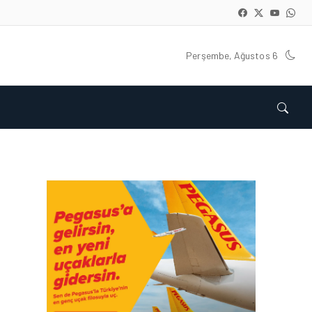
Perşembe, Ağustos 6
HAVACILIK • 30 OCA 2026
TAV’DAN TUNUS
AÇIKLAMASI: “ŞIRKETIMIZ
VE ÇALIŞANLARIMIZ
HAKKINDA YÜRÜTÜLEN
BIR SORUŞTURMA YOK”
HAVAALANI • 31 ARA 2025