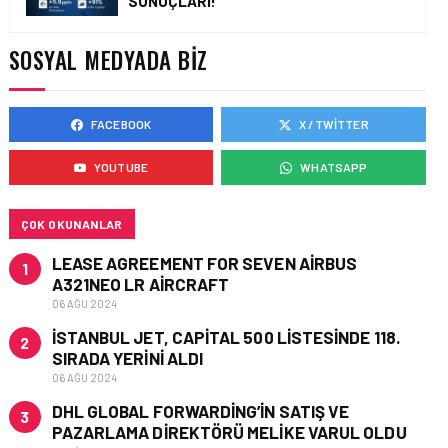
SONUÇLARI!
TÜRKIYE’YI ETKISI ALTINA
ALAN SOĞUK HAVA VE
KAR YAĞIŞI NEDENIYLE
SOSYAL MEDYADA BIZ
HAVAYOLU
SEFERLERINDE İPTALLER
GERÇEKLEŞTI
FACEBOOK
X / TWITTER
GÜNCEL HABERLER • 16 ARA 2023
INSTAGRAM’DA VIRAL
YOUTUBE
WHATSAPP
OLAN TÜRK PILOTUN
HEYECAN VERICI VIDEOSU
ÇOK OKUNANLAR
LEASE AGREEMENT FOR SEVEN AIRBUS
1
A321NEO LR AIRCRAFT
06 AĞU 2024
İSTANBUL JET, CAPITAL 500 LISTESINDE 118.
2
SIRADA YERINI ALDI
06 AĞU 2024
DHL GLOBAL FORWARDING’IN SATIŞ VE
3
PAZARLAMA DIREKTÖRÜ MELIKE VARUL OLDU