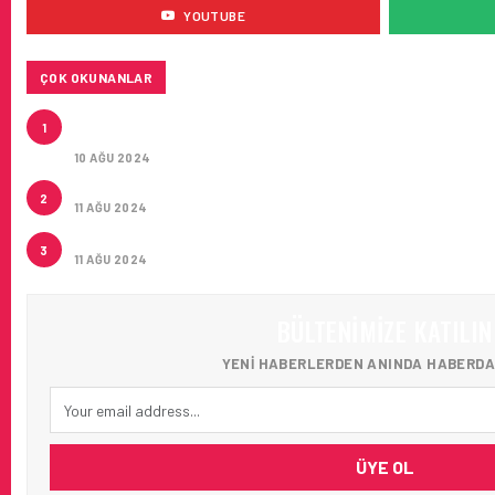
YOUTUBE
ÇOK OKUNANLAR
HITIT, 2024’ÜN IKINCI ÇEYREĞINDE SATIŞ GELIRLER
1
MILYON DOLARA ULAŞTIRDI
10 AĞU 2024
ÇUKUROVA ULUSLARARASI HAVALIMANI AÇILDI
2
11 AĞU 2024
ÇUKUROVA ULUSLARARASI HAVALIMANI İLK YOLCULA
3
11 AĞU 2024
BÜLTENIMIZE KATILIN
YENI HABERLERDEN ANINDA HABERDA
ÜYE OL