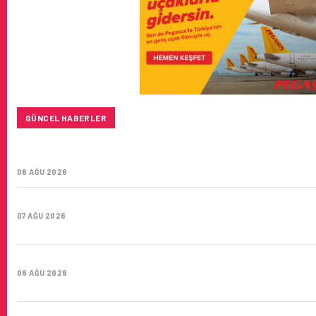
GÜNCEL HABERLER
TÜRK HAVA YOLLARI’NIN STRATEJIK DÖNÜŞÜM HIKAYESI: 
YÜZYIL GÖKTÜRKLERI
08 AĞU 2026
SUNEXPRESS’IN ÜÇ GÜN ÜST ÜSTE GÜNLÜK YOLCU SAYISI 
07 AĞU 2026
HITIT BILIŞIM 500’DE SEKTÖREL YAZILIM BIRINCISI
06 AĞU 2026