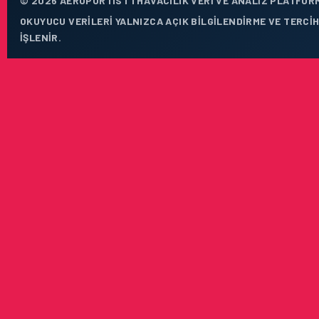
© 2026 AEROPORTIST I HAVACILIK VERI VE ANALIZ PLATFORM
OKUYUCU VERILERI YALNIZCA AÇIK BILGILENDIRME VE TERCI
IŞLENIR.