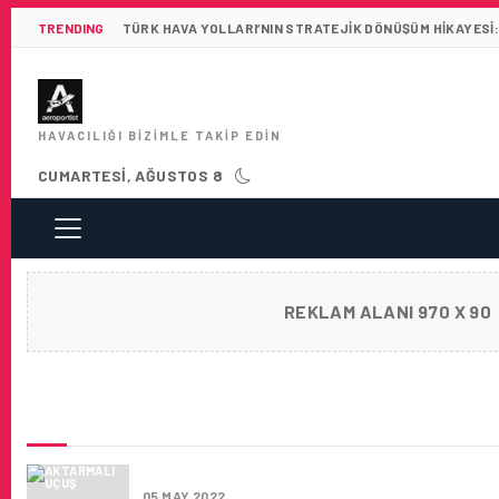
TRENDING
TÜRK HAVA YOLLARI’NIN STRATEJIK DÖNÜŞÜM HIKAYESI:
HAVACILIĞI BIZIMLE TAKIP EDIN
CUMARTESI, AĞUSTOS 8
REKLAM ALANI 970 X 90
SON HABERLER
GÜNCEL HAVACILIK VE LOJISTIK İŞ İLANLAR
05 MAY 2022