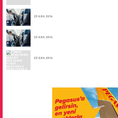
ETIHAD VE ALITALIA ARASINDAKI ANLAŞMA
23 ARA 2014
AIRBUS’IN YENI NESIL UÇAĞINI TESLIM ETTI
23 ARA 2014
3’ÜNCÜ HAVALIMANI INŞAATI PROJESINI 
23 ARA 2014