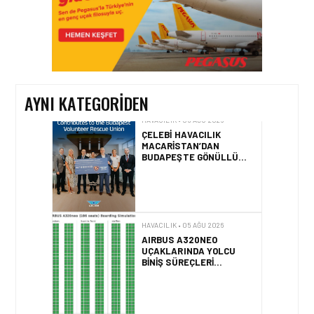
HAVACILIK • 05 AĞU 2026
YAKIT MALIYETLERINDEKI
YÜZDE 46’LIK ARTIŞA
KARŞI HANGI ÖNLEMLER
ALINIYOR?
AYNI KATEGORIDEN
HAVACILIK • 05 AĞU 2026
ÇELEBI HAVACILIK
MACARISTAN’DAN
BUDAPEŞTE GÖNÜLLÜ
KURTARMA BIRLIĞI’NE
ANLAMLI DESTEK!
HAVACILIK • 05 AĞU 2026
AIRBUS A320NEO
UÇAKLARINDA YOLCU
BINIŞ SÜREÇLERI
SIMÜLASYONLA TEST
EDILDI!