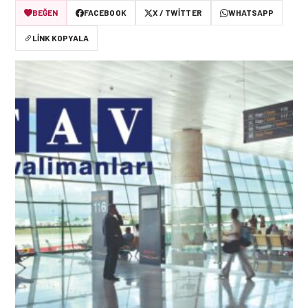
BEĞEN
FACEBOOK
X / TWITTER
WHATSAPP
LINK KOPYALA