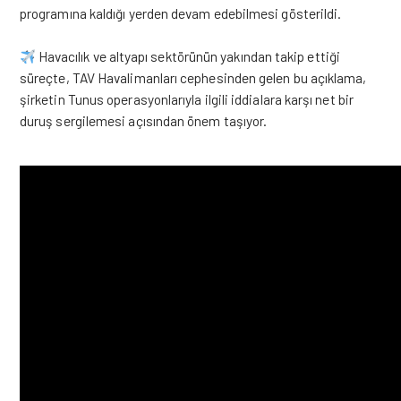
programına kaldığı yerden devam edebilmesi gösterildi.
Havacılık ve altyapı sektörünün yakından takip ettiği
süreçte, TAV Havalimanları cephesinden gelen bu açıklama,
şirketin Tunus operasyonlarıyla ilgili iddialara karşı net bir
duruş sergilemesi açısından önem
taşıyor.
hashtag