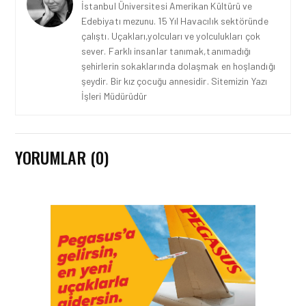
İstanbul Üniversitesi Amerikan Kültürü ve
Edebiyatı mezunu. 15 Yıl Havacılık sektöründe
çalıştı. Uçakları,yolcuları ve yolculukları çok
sever. Farklı insanlar tanımak,tanımadığı
şehirlerin sokaklarında dolaşmak en hoşlandığı
şeydir. Bir kız çocuğu annesidir. Sitemizin Yazı
İşleri Müdürüdür
YORUMLAR (0)
HAVACILIK • 06 AĞU 2026
HITIT BILIŞIM 500’DE
SEKTÖREL YAZILIM
BIRINCISI