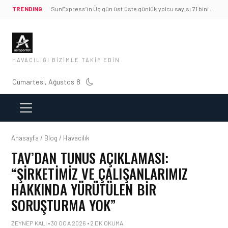
TRENDING
SunExpress’in Üç gün üst üste günlük yolcu sayısı 71 bini aştı
HAVACILIĞI BIZIMLE TAKIP EDIN
Cumartesi, Ağustos 8
Anasayfa / Blog / Havacılık
TAV’DAN TUNUS AÇIKLAMASI:
“ŞIRKETIMIZ VE ÇALIŞANLARIMIZ
HAKKINDA YÜRÜTÜLEN BIR
SORUŞTURMA YOK”
ZEYNEP KALI • 30 OCA 2026 • 2 DK OKUMA