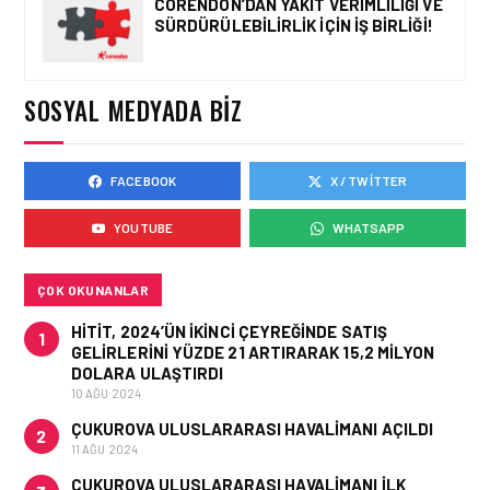
CORENDON’DAN YAKIT VERIMLILIĞI VE
SÜRDÜRÜLEBILIRLIK IÇIN İŞ BIRLIĞI!
HAVACILIK • 05 AĞU 2026
YAKIT MALIYETLERINDEKI
YÜZDE 46’LIK ARTIŞA
KARŞI HANGI ÖNLEMLER
SOSYAL MEDYADA BIZ
ALINIYOR?
FACEBOOK
X / TWITTER
HAVACILIK • 05 AĞU 2026
ÇELEBI HAVACILIK
YOUTUBE
WHATSAPP
MACARISTAN’DAN
BUDAPEŞTE GÖNÜLLÜ
KURTARMA BIRLIĞI’NE
ANLAMLI DESTEK!
ÇOK OKUNANLAR
HITIT, 2024’ÜN IKINCI ÇEYREĞINDE SATIŞ
1
GELIRLERINI YÜZDE 21 ARTIRARAK 15,2 MILYON
DOLARA ULAŞTIRDI
10 AĞU 2024
ÇUKUROVA ULUSLARARASI HAVALIMANI AÇILDI
2
11 AĞU 2024
ÇUKUROVA ULUSLARARASI HAVALIMANI İLK