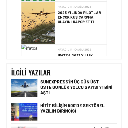
HAVACILIK • 04 AĞU 2026
2025 YILINDA PILOTLAR
ENÇOK KUŞ ÇARPMA
OLAYINI RAPOR ETTI
HAVACILIK • 04 AĞU 2026
IFATCA 2027 YILLIK
KONFERANSI TÜRKIYE’DE
DÜZENLENECEK!
İLGILI YAZILAR
SUNEXPRESS’IN ÜÇ GÜN ÜST
ÜSTE GÜNLÜK YOLCU SAYISI 71 BINI
AŞTI
HAVACILIK • 06 AĞU 2026
HITIT BILIŞIM 500’DE
SEKTÖREL YAZILIM
HITIT BILIŞIM 500’DE SEKTÖREL
BIRINCISI
YAZILIM BIRINCISI