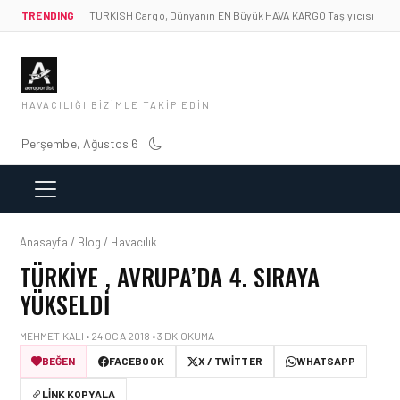
TRENDING
TURKISH Cargo, Dünyanın EN Büyük HAVA KARGO Taşıyıcısı
HAVACILIĞI BIZIMLE TAKIP EDIN
Perşembe, Ağustos 6
Anasayfa / Blog / Havacılık
TÜRKIYE , AVRUPA’DA 4. SIRAYA
YÜKSELDI
MEHMET KALI • 24 OCA 2018 • 3 DK OKUMA
BEĞEN
FACEBOOK
X / TWITTER
WHATSAPP
LINK KOPYALA