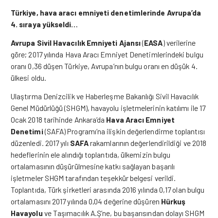
Türkiye, hava aracı emniyeti denetimlerinde Avrupa’da
4. sıraya yükseldi…
Avrupa Sivil Havacılık Emniyeti Ajansı
(
EASA
) verilerine
göre; 2017 yılında Hava Aracı Emniyet Denetimlerindeki bulgu
oranı 0,36 düşen Türkiye, Avrupa’nın bulgu oranı en düşük 4.
ülkesi oldu.
Ulaştırma Denizcilik ve Haberleşme Bakanlığı Sivil Havacılık
Genel Müdürlüğü (SHGM), havayolu işletmelerinin katılımı ile 17
Ocak 2018 tarihinde Ankara’da
Hava Aracı Emniyet
Denetimi
(SAFA) Programı’na ilişkin değerlendirme toplantısı
düzenledi. 2017 yılı
SAFA
rakamlarının değerlendirildiği ve 2018
hedeflerinin ele alındığı toplantıda, ülkemizin bulgu
ortalamasının düşürülmesine katkı sağlayan başarılı
işletmeler SHGM tarafından teşekkür belgesi verildi.
Toplantıda, Türk şirketleri arasında 2016 yılında 0,17 olan bulgu
ortalamasını 2017 yılında 0,04 değerine düşüren
Hürkuş
Havayolu
ve Taşımacılık A.Ş’ne, bu başarısından dolayı SHGM