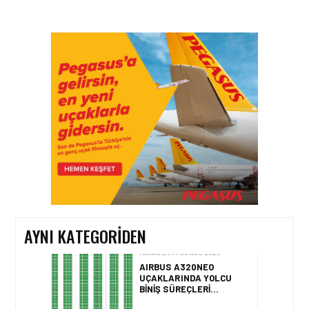
HAVACILIK • 05 AĞU 2026
YAKIT MALIYETLERINDEKI
YÜZDE 46’LIK ARTIŞA
KARŞI HANGI ÖNLEMLER
ALINIYOR?
HAVACILIK • 05 AĞU 2026
ÇELEBI HAVACILIK
MACARISTAN’DAN
BUDAPEŞTE GÖNÜLLÜ
KURTARMA BIRLIĞI’NE
ANLAMLI DESTEK!
AYNI KATEGORIDEN
HAVACILIK • 05 AĞU 2026
AIRBUS A320NEO
UÇAKLARINDA YOLCU
BINIŞ SÜREÇLERI
SIMÜLASYONLA TEST