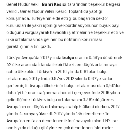
Genel Müdür Vekili
Bahri Kesici
tarafından teşekkür belgesi
verildi. Genel Müdür Vekili Kesici toplantıda yaptığı
konuşmada, Türkiye’nin elde ettiği bu başarıda sektör
kuruluşları ile yakın işbirliği ve koordinasyonunun büyük payı
olduğunu vurgulayarak havacılık işletmelerine teşekkür etti ve
ülke ortalamasında gelinen bu noktanın korunması
gerektiğinin altını çizdi.
Türkiye Avrupa’da 2017 yılında
bulgu
oranını 0,36’ya düşürerek
42 ülke arasında İrlanda ile birlikte 4. en düşük ortalamaya
sahip ülke oldu. Türkiye’nin 2010 yılında 0,91 olan bulgu
ortalaması, 2011 yılında 0.87’ye, 2012 yılında 0.67’ye kadar
gerilemişti. Avrupa ülkelerinin bulgu ortalaması olan 0,50’den
daha iyi bir oran sağlanması hedefi çerçevesinde 2016 yılına
gelindiğinde Türkiye, bulgu ortalamasını 0.38’e düşürerek
Avrupa’nın en düşük ortalamaya sahip 5.ülkesi olurken, 2017
yılında 4. sıraya yükseldi. 2017 yılında 135 denetleme ile
Avrupa’da en fazla denetlenen ikinci havayolu olan THY ise
son 5 yıldır olduğu gibi yine en çok denetlenen işletmeler