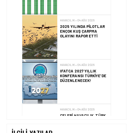
EDILDI!
HAVACILIK • 04 AĞU 2026
2025 YILINDA PILOTLAR
ENÇOK KUŞ ÇARPMA
OLAYINI RAPOR ETTI
HAVACILIK • 04 AĞU 2026
IFATCA 2027 YILLIK
KONFERANSI TÜRKIYE’DE
DÜZENLENECEK!
HAVACILIK • 04 AĞU 2026
ÇELEBI HAVACILIK, TÜRK
HAVA YOLLARI İŞ
BIRLIĞIYLE KENYA
OPERASYONLARINI
İLGILI YAZILAR