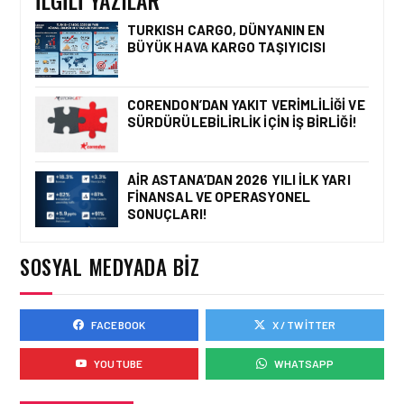
GÜÇLENDIRIYOR
TURKISH CARGO, DÜNYANIN EN
BÜYÜK HAVA KARGO TAŞIYICISI
HAVACILIK • 05 AĞU 2026
YAKIT MALIYETLERINDEKI
YÜZDE 46’LIK ARTIŞA
CORENDON’DAN YAKIT VERIMLILIĞI VE
KARŞI HANGI ÖNLEMLER
SÜRDÜRÜLEBILIRLIK IÇIN İŞ BIRLIĞI!
ALINIYOR?
AIR ASTANA’DAN 2026 YILI İLK YARI
FINANSAL VE OPERASYONEL
HAVACILIK • 05 AĞU 2026
SONUÇLARI!
ÇELEBI HAVACILIK
MACARISTAN’DAN
BUDAPEŞTE GÖNÜLLÜ
SOSYAL MEDYADA BIZ
KURTARMA BIRLIĞI’NE
ANLAMLI DESTEK!
FACEBOOK
X / TWITTER
HAVACILIK • 05 AĞU 2026
AIRBUS A320NEO
YOUTUBE
WHATSAPP
UÇAKLARINDA YOLCU
BINIŞ SÜREÇLERI
SIMÜLASYONLA TEST