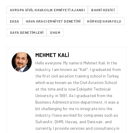
AVRUPA SIVIL HAVACILIK EMNIYETI AJANSI
BAHRI KESİCİ
EASA
HAVA ARACI EMNIYET DENETIMI
HÜRKUŞ HAVAYOLU
SAFA DENETIMLERI
SHGM
MEHMET KALI
Hello everyone. My name is Mehmet Kali. In the
industry, I am known as "Kali". I graduated from
the first civil aviation training school in Turkey,
which was known as the Civil Aviation School
at the time and is now Eskişehir Technical
University, in 1991. As I graduated from the
Business Administration department, it was a
bit challenging for me to integrate into the
industry. I have worked for companies such as
SultanAir, DHMI, Havaş, and Swissair, and
currently, I provide services and consultancy in