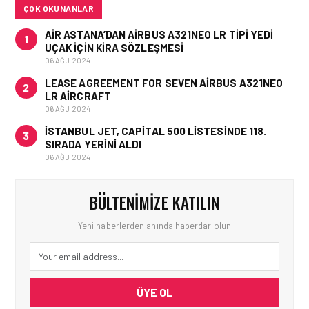
EDILDI!
ÇOK OKUNANLAR
AIR ASTANA’DAN AIRBUS A321NEO LR TIPI YEDI
1
UÇAK IÇIN KIRA SÖZLEŞMESI
06 AĞU 2024
LEASE AGREEMENT FOR SEVEN AIRBUS A321NEO
2
LR AIRCRAFT
06 AĞU 2024
İSTANBUL JET, CAPITAL 500 LISTESINDE 118.
3
SIRADA YERINI ALDI
06 AĞU 2024
BÜLTENIMIZE KATILIN
Yeni haberlerden anında haberdar olun
ÜYE OL