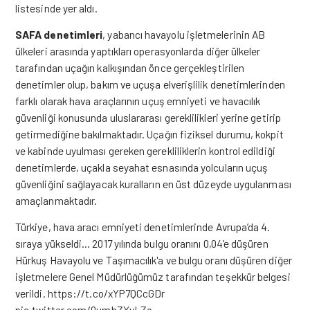
listesinde yer aldı.
SAFA denetimleri
, yabancı havayolu işletmelerinin AB
ülkeleri arasında yaptıkları operasyonlarda diğer ülkeler
tarafından uçağın kalkışından önce gerçekleştirilen
denetimler olup, bakım ve uçuşa elverişlilik denetimlerinden
farklı olarak hava araçlarının uçuş emniyeti ve havacılık
güvenliği konusunda uluslararası gereklilikleri yerine getirip
getirmediğine bakılmaktadır. Uçağın fiziksel durumu, kokpit
ve kabinde uyulması gereken gerekliliklerin kontrol edildiği
denetimlerde, uçakla seyahat esnasında yolcuların uçuş
güvenliğini sağlayacak kuralların en üst düzeyde uygulanması
amaçlanmaktadır.
Türkiye, hava aracı emniyeti denetimlerinde Avrupa’da 4.
sıraya yükseldi… 2017 yılında bulgu oranını 0,04'e düşüren
Hürkuş Havayolu ve Taşımacılık'a ve bulgu oranı düşüren diğer
işletmelere Genel Müdürlüğümüz tarafından teşekkür belgesi
verildi.
https://t.co/xYP7QCcGDr
pic.twitter.com/0umbZXvLZo