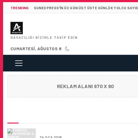
TRENDING
SUNEXPRESS’IN ÜÇ GÜN ÜST ÜSTE GÜNLÜK YOLCU SAYISI 
HAVACILIĞI BIZIMLE TAKIP EDIN
CUMARTESI, AĞUSTOS 8
REKLAM ALANI 970 X 90
SON HABERLER
TÜRKIYE , AVRUPA’DA 4. SIRAYA YÜKSELDI
24 OCA 2018