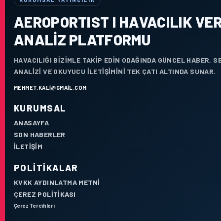
AEROPORTIST I HAVACILIK VER
ANALIZ PLATFORMU
HAVACILIĞI BIZIMLE TAKIP EDIN ODAĞINDA GÜNCEL HABER, 
ANALIZI VE OKUYUCU ILETIŞIMINI TEK ÇATI ALTINDA SUNAR.
MEHMET.KALI@GMAIL.COM
KURUMSAL
ANASAYFA
SON HABERLER
İLETIŞIM
POLITIKALAR
KVKK AYDINLATMA METNI
ÇEREZ POLITIKASI
Çerez Tercihleri