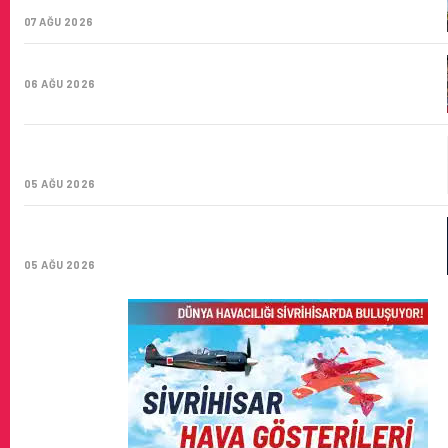
SAYISI 71 BINI AŞTI
07 AĞU 2026
HITIT BILIŞIM 500’DE SEKTÖREL YAZILIM BIRINCISI
06 AĞU 2026
CORENDON’DAN YAKIT VERIMLILIĞI VE
SÜRDÜRÜLEBILIRLIK IÇIN İŞ BIRLIĞI!
05 AĞU 2026
AIR ASTANA’DAN 2026 YILI İLK YARI FINANSAL VE
OPERASYONEL SONUÇLARI!
05 AĞU 2026