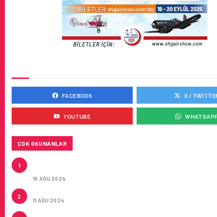
SOSYAL MEDYADA BIZ
FACEBOOK
X / TWITTE
YOUTUBE
WHATSAP
ÇOK OKUNANLAR
HITIT, 2024’ÜN IKINCI ÇEYREĞINDE SATIŞ GELIRLER
1
21 ARTIRARAK 15,2 MILYON DOLARA ULAŞTIRDI
10 AĞU 2024
ÇUKUROVA ULUSLARARASI HAVALIMANI AÇILDI
2
11 AĞU 2024
ÇUKUROVA ULUSLARARASI HAVALIMANI İLK YOLCUL