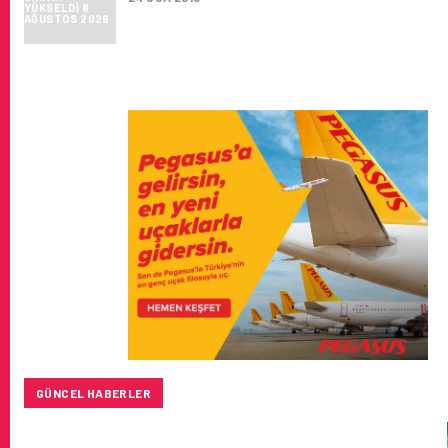
GÜNCEL HABERLER
SUNEXPRESS’IN ÜÇ GÜN ÜST ÜSTE GÜNLÜK YOLCU