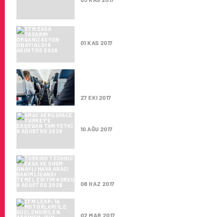
STM EASA TASARIM ORGANIZA
01 KAS 2017
TÜRK UÇAKLARINA YURT DIŞI
BAŞARI
27 EKI 2017
AMAC AEROSPACE TURKEY’E E
10 AĞU 2017
TURKISH TECHNIC EASA VE SH
KURSU
08 HAZ 2017
CFM LEAP-1A MOTORLARI ILE G
02 MAR 2017