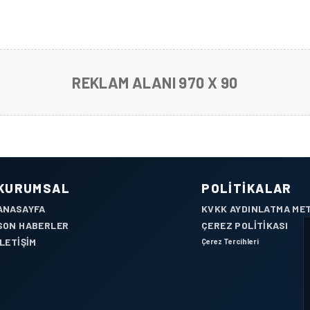
REKLAM ALANI 970 X 90
KURUMSAL
POLITIKALAR
ANASAYFA
KVKK AYDINLATMA ME
SON HABERLER
ÇEREZ POLITIKASI
İLETIŞIM
Çerez Tercihleri