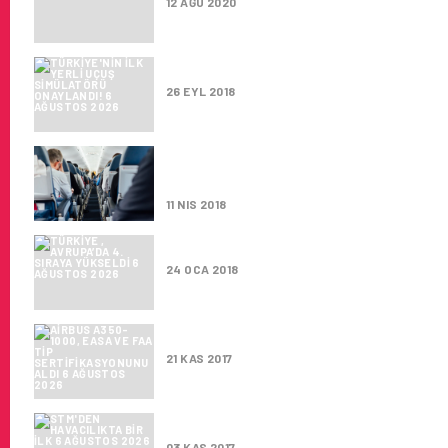
12 AĞU 2020
TÜRKIYE’NIN ILK YERLI UÇUŞ
26 EYL 2018
TÜRKIYE SAFA PROGRAMI UY
PERFORMANS GÖSTERDI
11 NIS 2018
TÜRKIYE , AVRUPA’DA 4. SIRA
24 OCA 2018
AIRBUS A350-1000, EASA VE 
21 KAS 2017
STM’DEN HAVACILIKTA BIR ILK
03 KAS 2017