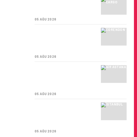
TURKISH CARGO,
DÜNYANIN EN BÜYÜK
HAVA KARGO TAŞIYICISI
05 AĞU 2026
CORENDON’DAN YAKIT
VERIMLILIĞI VE
SÜRDÜRÜLEBILIRLIK IÇIN
ÜNDE
İŞ BIRLIĞI!
05 AĞU 2026
AIR ASTANA’DAN 2026
YILI İLK YARI FINANSAL
VE OPERASYONEL
SONUÇLARI!
05 AĞU 2026
İSTANBUL VALI
YARDIMCISI BEKIR
DINKIRCI’DEN KONTROL
KULESI’NE ZIYARET
05 AĞU 2026