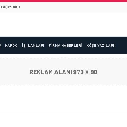
TAŞIYICISI
U
KARGO
İŞ İLANLARI
FIRMA HABERLERI
KÖŞE YAZILARI
REKLAM ALANI 970 X 90
EMNIYETI PROTOKOLÜ’NÜ ONAYLADI