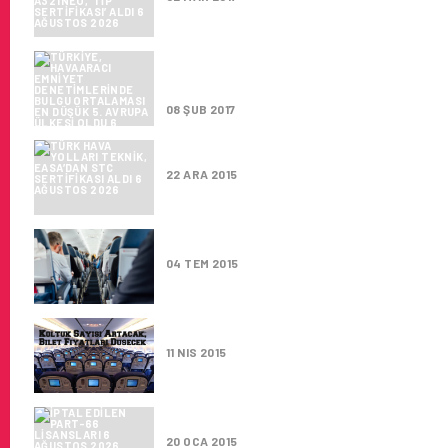
TÜRKIYE, HAVAARACI EMNIYET
AVRUPA ÜLKESI OLDU
08 ŞUB 2017
TÜRK HAVA YOLLARI TEKNIK, E
22 ARA 2015
YETERLILIĞINI TAMAMLAYAN İ
04 TEM 2015
KOLTUK SAYISI ARTACAK, BIL
11 NIS 2015
İPTAL EDILEN PART-66 LISAN
20 OCA 2015