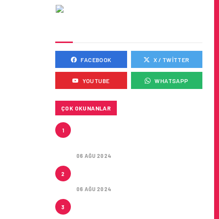
SOSYAL MEDYADA BIZ
FACEBOOK
X / TWITTER
DE BÜYÜK
YOUTUBE
WHATSAPP
ÇOK OKUNANLAR
AIR ASTANA’DAN AIRBUS
1
A321NEO LR TIPI YEDI UÇAK IÇIN
KIRA SÖZLEŞMESI
06 AĞU 2024
ITIM
LEASE AGREEMENT FOR SEVEN
2
AIRBUS A321NEO LR AIRCRAFT
06 AĞU 2024
İSTANBUL JET, CAPITAL 500
3
LISTESINDE 118. SIRADA YERINI