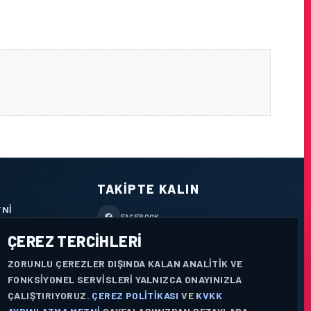
TAKIPTE KALIN
TNI
FACEBOOK
ÇEREZ TERCIHLERI
X / TWITTER
ZORUNLU ÇEREZLER DIŞINDA KALAN ANALITIK VE
YOUTUBE
FONKSIYONEL SERVISLERI YALNIZCA ONAYINIZLA
ÇALIŞTIRIYORUZ.
ÇEREZ POLITIKASI
VE
KVKK
WHATSAPP