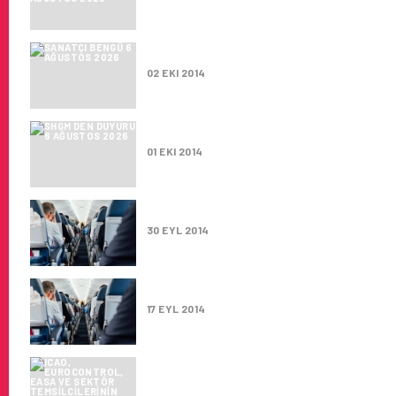
SANATÇI BENGÜ
02 EKI 2014
SHGM DEN DUYURU
01 EKI 2014
AIRBUS 350-900 EASA SERTIFI
30 EYL 2014
ÖNEMLI BIR GÜN EASA AVRUPA
17 EYL 2014
ICAO, EUROCONTROL, EASA VE
SAHIPLIĞIMIZDE GERÇEKLEŞTI