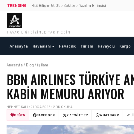
TRENDING
Hitit Bilişim 500’de Sektörel Yazılım Birincisi
HAVACILIĞI BIZIMLE TAKIP EDIN
Anasayfa
Havaalanı
Havacılık
Turizm
Havayolu
Kargo
Anasayfa / Blog / İş ilanı
BBN AIRLINES TÜRKIYE A
KABIN MEMURU ARIYOR
MEHMET KALI • 21 OCA 2026 • 2 DK OKUMA
BEĞEN
FACEBOOK
X / TWITTER
WHATSAPP
L