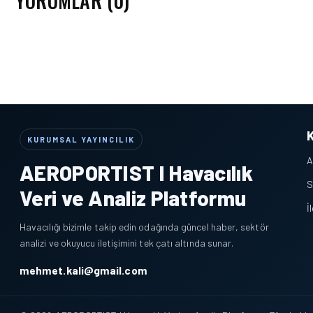
YORUMLAR (0)
KURUMSAL YAYINCILIK
A
AEROPORTIST I Havacılık
S
Veri ve Analiz Platformu
İ
Havacılığı bizimle takip edin odağında güncel haber, sektör
analizi ve okuyucu iletişimini tek çatı altında sunar.
mehmet.kali@gmail.com