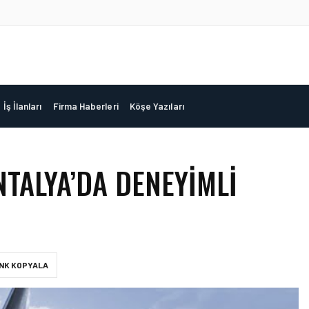
İş İlanları
Firma Haberleri
Köşe Yazıları
NTALYA’DA DENEYIMLI
INK KOPYALA