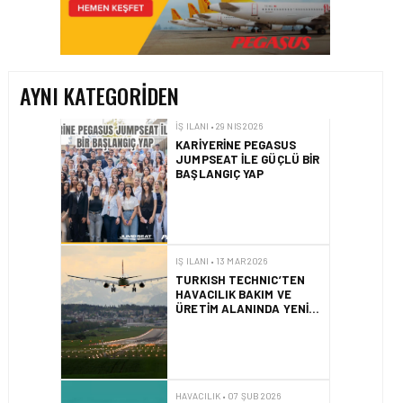
KARIYERINE PEGASUS
JUMPSEAT ILE GÜÇLÜ BIR
BAŞLANGIÇ YAP
AYNI KATEGORIDEN
IŞ ILANI • 13 MAR 2026
TURKISH TECHNIC’TEN
HAVACILIK BAKIM VE
ÜRETIM ALANINDA YENI İŞ
FIRSATLARI
HAVACILIK • 07 ŞUB 2026
TAKE-OFF CADET
PROGRAMI NEDIR?
İŞ ILANI • 23 OCA 2026