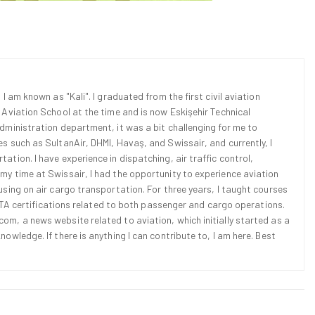
 I am known as "Kali". I graduated from the first civil aviation
l Aviation School at the time and is now Eskişehir Technical
Administration department, it was a bit challenging for me to
es such as SultanAir, DHMI, Havaş, and Swissair, and currently, I
ation. I have experience in dispatching, air traffic control,
 my time at Swissair, I had the opportunity to experience aviation
cusing on air cargo transportation. For three years, I taught courses
d IATA certifications related to both passenger and cargo operations.
om, a news website related to aviation, which initially started as a
nowledge. If there is anything I can contribute to, I am here. Best