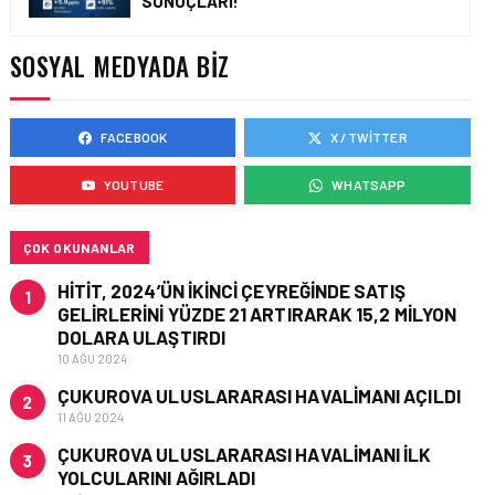
SONUÇLARI!
KARIYERINE PEGASUS
JUMPSEAT ILE GÜÇLÜ BIR
BAŞLANGIÇ YAP
SOSYAL MEDYADA BIZ
FACEBOOK
X / TWITTER
IŞ ILANI • 13 MAR 2026
TURKISH TECHNIC’TEN
YOUTUBE
WHATSAPP
HAVACILIK BAKIM VE
ÜRETIM ALANINDA YENI İŞ
FIRSATLARI
ÇOK OKUNANLAR
HITIT, 2024’ÜN IKINCI ÇEYREĞINDE SATIŞ
1
GELIRLERINI YÜZDE 21 ARTIRARAK 15,2 MILYON
DOLARA ULAŞTIRDI
10 AĞU 2024
ÇUKUROVA ULUSLARARASI HAVALIMANI AÇILDI
2
11 AĞU 2024
ÇUKUROVA ULUSLARARASI HAVALIMANI İLK
3
YOLCULARINI AĞIRLADI