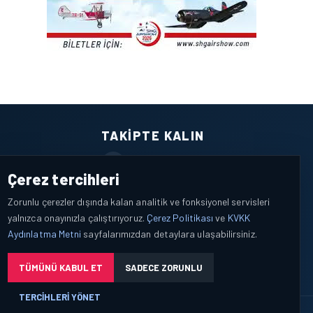
TAKIPTE KALIN
Facebook
Çerez tercihleri
X / Twitter
Zorunlu çerezler dışında kalan analitik ve fonksiyonel servisleri
yalnızca onayınızla çalıştırıyoruz.
Çerez Politikası
ve
KVKK
YouTube
Aydınlatma Metni
sayfalarımızdan detaylara ulaşabilirsiniz.
WhatsApp
TÜMÜNÜ KABUL ET
SADECE ZORUNLU
TERCIHLERI YÖNET