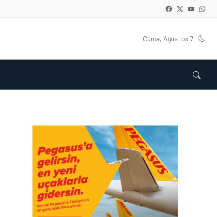
Cuma, Ağustos 7
İŞ ILANI • 05 AĞU 2026
EMIRATES’TEN İSTANBUL
HAVALIMANI’NDA YENI
NESIL ÖZEL YOLCU
SALONU (LOUNGE) IÇIN İŞE
ALIM SÜRECI BAŞLADI!
İŞ ILANI • 29 NIS 2026