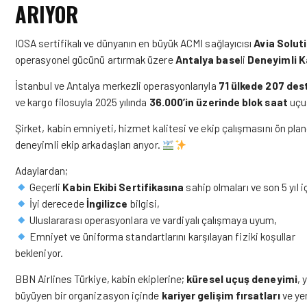
ARIYOR
IOSA sertifikalı ve dünyanın en büyük ACMI sağlayıcısı
Avia Solut
operasyonel gücünü artırmak üzere
Antalya base
li
Deneyimli K
İstanbul ve Antalya merkezli operasyonlarıyla
71 ülkede 207 des
ve kargo filosuyla 2025 yılında
36.000’in üzerinde blok saat
uçu
Şirket, kabin emniyeti, hizmet kalitesi ve ekip çalışmasını ön pl
deneyimli ekip arkadaşları arıyor.
Adaylardan;
Geçerli
Kabin Ekibi Sertifikasına
sahip olmaları ve son 5 yıl 
İyi derecede
İngilizce
bilgisi,
Uluslararası operasyonlara ve vardiyalı çalışmaya uyum,
Emniyet ve üniforma standartlarını karşılayan fiziki koşullar
bekleniyor.
BBN Airlines Türkiye, kabin ekiplerine;
küresel uçuş deneyimi
, 
büyüyen bir organizasyon içinde
kariyer gelişim fırsatları
ve yen