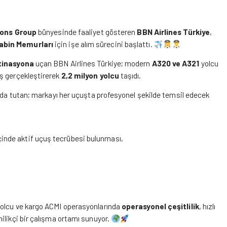
ions Group
bünyesinde faaliyet gösteren
BBN Airlines Türkiye
,
abin Memurları
için işe alım sürecini başlattı.
tinasyona
uçan BBN Airlines Türkiye; modern
A320 ve A321
yolcu
ş gerçekleştirerek
2,2 milyon yolcu
taşıdı.
anda tutan; markayı her uçuşta profesyonel şekilde temsil edecek
içinde aktif uçuş tecrübesi bulunması,
yolcu ve kargo ACMI operasyonlarında
operasyonel çeşitlilik
, hızlı
ilikçi bir çalışma ortamı sunuyor.