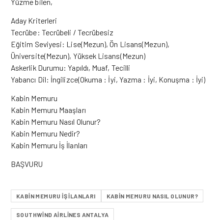
Yüzme bilen,
Aday Kriterleri
Tecrübe: Tecrübeli / Tecrübesiz
Eğitim Seviyesi: Lise(Mezun), Ön Lisans(Mezun),
Üniversite(Mezun), Yüksek Lisans(Mezun)
Askerlik Durumu: Yapıldı, Muaf, Tecilli
Yabancı Dil: İngilizce(Okuma : İyi, Yazma : İyi, Konuşma : İyi)
Kabin Memuru
Kabin Memuru Maaşları
Kabin Memuru Nasıl Olunur?
Kabin Memuru Nedir?
Kabin Memuru İş İlanları
BAŞVURU
KABIN MEMURU IŞ ILANLARI
KABIN MEMURU NASIL OLUNUR?
SOUTHWIND AIRLINES ANTALYA