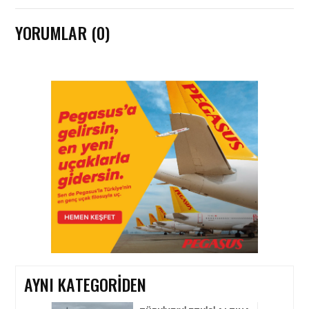
YORUMLAR (0)
HAVACILIK • 30 OCA 2026
TAV’DAN TUNUS
AÇIKLAMASI: “ŞIRKETIMIZ
VE ÇALIŞANLARIMIZ
HAKKINDA YÜRÜTÜLEN
BIR SORUŞTURMA YOK”
HAVAALANI • 31 ARA 2025
TÜRKIYE’YI ETKISI ALTINA
ALAN SOĞUK HAVA VE
KAR YAĞIŞI NEDENIYLE
HAVAYOLU
SEFERLERINDE İPTALLER
GERÇEKLEŞTI
AYNI KATEGORIDEN
GÜNCEL HABERLER • 16 ARA 2023