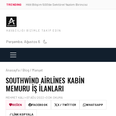
TRENDING
Hitit Bilişim 500’de Sektörel Yazılım Birincisi
HAVACILIĞI BIZIMLE TAKIP EDIN
Perşembe, Ağustos 6
Anasayfa / Blog / Manşet
SOUTHWIND AIRLINES KABIN
MEMURU IŞ ILANLARI
MEHMET KALI • 07 AĞU 2022 • 3 DK OKUMA
BEĞEN
FACEBOOK
X / TWITTER
WHATSAPP
LINK KOPYALA