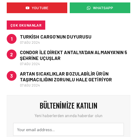
INSTAGRAM’DA VIRAL
YOUTUBE
WHATSAPP
OLAN TÜRK PILOTUN
HEYECAN VERICI VIDEOSU
ÇOK OKUNANLAR
TURKISH CARGO’NUN DUYURUSU
1
07 AĞU 2024
CONDOR ILE DIREKT ANTALYA’DAN ALMANYA’NIN 5
2
ŞEHRINE UÇUŞLAR
07 AĞU 2024
ARTAN SICAKLIKLAR BOZULABILIR ÜRÜN
3
TAŞIMACILIĞINI ZORUNLU HALE GETIRIYOR
07 AĞU 2024
BÜLTENIMIZE KATILIN
Yeni haberlerden anında haberdar olun