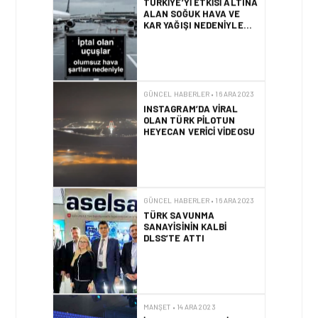
INSTAGRAM’DA VIRAL
OLAN TÜRK PILOTUN
HEYECAN VERICI VIDEOSU
GÜNCEL HABERLER • 16 ARA 2023
TÜRK SAVUNMA
SANAYISININ KALBI
DLSS’TE ATTI
MANŞET • 14 ARA 2023
İSTANBUL EKONOMI
ZIRVESINDE 8 ARALIK’TA
ÇIRAĞAN SARAYI’NDA
GERÇEKLEŞTI
GÜNCEL HABERLER • 14 KAS 2023