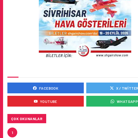
SOSYAL MEDYADA BIZ
FACEBOOK
X / TWITTE
YOUTUBE
WHATSAP
ÇOK OKUNANLAR
HITIT, 2024’ÜN IKINCI ÇEYREĞINDE SATIŞ GELIRLER
1
21 ARTIRARAK 15,2 MILYON DOLARA ULAŞTIRDI