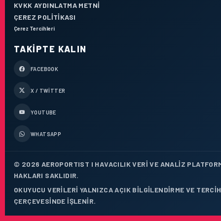
KVKK AYDINLATMA METNI
ÇEREZ POLITIKASI
Çerez Tercihleri
TAKIPTE KALIN
FACEBOOK
X / TWITTER
YOUTUBE
WHATSAPP
© 2026 AEROPORTIST I HAVACILIK VERI VE ANALIZ PLATFOR
HAKLARI SAKLIDIR.
OKUYUCU VERILERI YALNIZCA AÇIK BILGILENDIRME VE TERCIH
ÇERÇEVESINDE IŞLENIR.