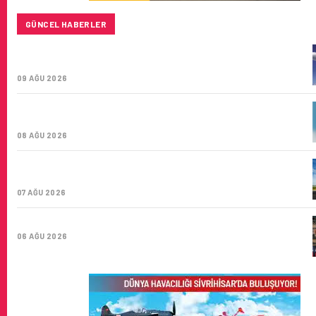
GÜNCEL HABERLER
BAYKAR’DAN İSTANBUL MERKEZLI YENI HAVA KARGO
ŞIRKETI YOLDA!
09 AĞU 2026
TÜRK HAVA YOLLARI’NIN STRATEJIK DÖNÜŞÜM
HIKAYESI: YIRMIBIRINCI YÜZYIL GÖKTÜRKLERI
08 AĞU 2026
SUNEXPRESS’IN ÜÇ GÜN ÜST ÜSTE GÜNLÜK YOLCU
SAYISI 71 BINI AŞTI
07 AĞU 2026
HITIT BILIŞIM 500’DE SEKTÖREL YAZILIM BIRINCISI
06 AĞU 2026