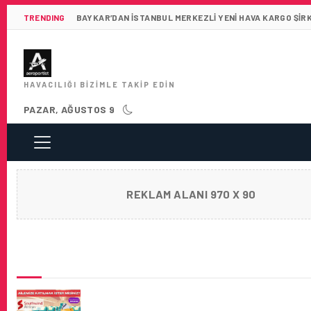
TRENDING
BAYKAR’DAN İSTANBUL MERKEZLI YENI HAVA KARGO ŞIR
HAVACILIĞI BIZIMLE TAKIP EDIN
PAZAR, AĞUSTOS 9
REKLAM ALANI 970 X 90
SON HABERLER
SOUTHWIND AIRLINES TECRÜBELI VE TECR
KABIN MEMURLARI ARIYOR