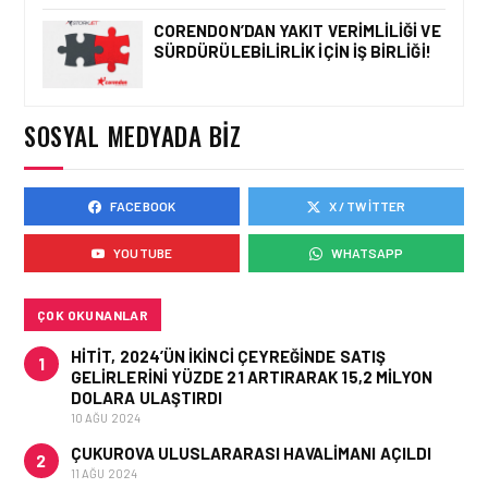
CORENDON’DAN YAKIT VERIMLILIĞI VE
SÜRDÜRÜLEBILIRLIK IÇIN İŞ BIRLIĞI!
HAVAALANI • 05 AĞU 2026
TASARIMDAN GERÇEĞE:
ANKARA HAVALIMANI
DEVLET KONUKEVI
SOSYAL MEDYADA BIZ
FACEBOOK
X / TWITTER
HAVAALANI • 05 AĞU 2026
ISG’NIN TERMINAL
YOUTUBE
WHATSAPP
MEMURLARINDAN CAN
KURTARAN HAMLE
ÇOK OKUNANLAR
HITIT, 2024’ÜN IKINCI ÇEYREĞINDE SATIŞ
1
GELIRLERINI YÜZDE 21 ARTIRARAK 15,2 MILYON
DOLARA ULAŞTIRDI
10 AĞU 2024
ÇUKUROVA ULUSLARARASI HAVALIMANI AÇILDI
2
11 AĞU 2024