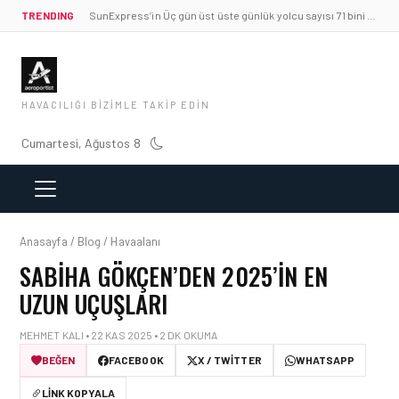
TRENDING
SunExpress’in Üç gün üst üste günlük yolcu sayısı 71 bini aştı
HAVACILIĞI BIZIMLE TAKIP EDIN
Cumartesi, Ağustos 8
Anasayfa / Blog / Havaalanı
SABIHA GÖKÇEN’DEN 2025’İN EN
UZUN UÇUŞLARI
MEHMET KALI • 22 KAS 2025 • 2 DK OKUMA
BEĞEN
FACEBOOK
X / TWITTER
WHATSAPP
LINK KOPYALA