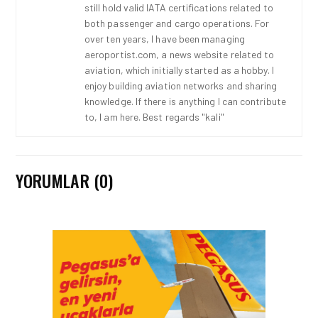
still hold valid IATA certifications related to
both passenger and cargo operations. For
over ten years, I have been managing
aeroportist.com, a news website related to
aviation, which initially started as a hobby. I
enjoy building aviation networks and sharing
knowledge. If there is anything I can contribute
to, I am here. Best regards "kali"
YORUMLAR (0)
HAVAALANI • 05 AĞU 2026
İSTANBUL VALI
YARDIMCISI BEKIR
DINKIRCI’DEN KONTROL
KULESI’NE ZIYARET