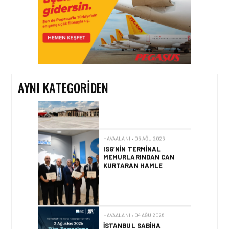
HAVAALANI • 05 AĞU 2026
TASARIMDAN GERÇEĞE:
ANKARA HAVALIMANI
DEVLET KONUKEVI
AYNI KATEGORIDEN
HAVAALANI • 05 AĞU 2026
ISG’NIN TERMINAL
MEMURLARINDAN CAN
KURTARAN HAMLE
HAVAALANI • 04 AĞU 2026
İSTANBUL SABIHA
GÖKÇEN’DE TÜM
ZAMANLARIN UÇUŞ VE
YOLCU REKORU KIRILDI