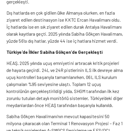
gerçekleşti.
Dış hatlarda en çok gidilen ülke Almanya olurken, en fazla
ziyaret edilen destinasyon ise KKTC Ercan Havalimanı oldu.
İç hatlarda ise en sık ziyaret edilen durak Antalya Havalimanı
olarak kayıtlara geçti. 2025 yılında Sabiha Gökçen Havalimanı,
yüzde 56’sı dış hatlar, yüzde 44 ise iç hatlara hizmet verdi.
Türkiye’de İlkler Sabiha Gökçen’de Gerçekleşti
HEAŞ, 2025 yılında uçuş emniyetini artıracak kritik projeleri
de hayata geçirdi. 24L ve 24R pistlerinin ILS ilk devreye alma
uçuş kontrolleri başarıyla tamamlanırken, 06L ILS kurulum
çalışmaları %95 seviyesine ulaştı. Toplam 12 uçuş
kontrolünün gerçekleştirildiği yılda, SHGM tarafından ilk kez
zorunlu tutulan detaylı monitörlü sistemler, Türkiye’deki diğer
meydanlardan önce HEAŞ tarafından başarıyla kullanıldı.
Sabiha Gökçen Havalimanı’nın mevcut kapasitesini 50
milyona çıkaracak olan Terminal 1 Renovasyon Projesi – Faz 1
ve teknik projelerden A-SMGCS Genişleme ve EFS/DCL