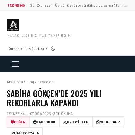
TRENDING
SunExpress’in Üç gün üst üste günlük yolcu sayısı 71 bini aştı
HAVACILIĞI BIZIMLE TAKIP EDIN
Cumartesi, Ağustos 8
Anasayfa / Blog / Havaalanı
SABIHA GÖKÇEN’DE 2025 YILI
REKORLARLA KAPANDI
ZEYNEP KALI • 07 OCA 2026 • 3 DK OKUMA
BEĞEN
FACEBOOK
X / TWITTER
WHATSAPP
LINK KOPYALA