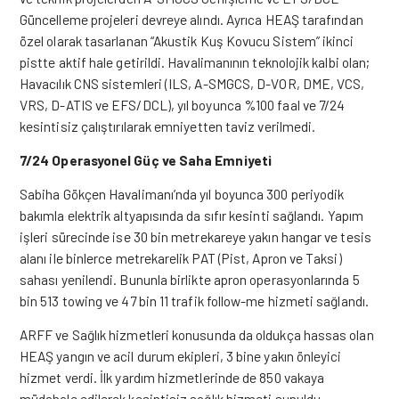
Güncelleme projeleri devreye alındı. Ayrıca HEAŞ tarafından
özel olarak tasarlanan “Akustik Kuş Kovucu Sistem” ikinci
pistte aktif hale getirildi. Havalimanının teknolojik kalbi olan;
Havacılık CNS sistemleri (ILS, A-SMGCS, D-VOR, DME, VCS,
VRS, D-ATIS ve EFS/DCL), yıl boyunca %100 faal ve 7/24
kesintisiz çalıştırılarak emniyetten taviz verilmedi.
7/24 Operasyonel Güç ve Saha Emniyeti
Sabiha Gökçen Havalimanı’nda yıl boyunca 300 periyodik
bakımla elektrik altyapısında da sıfır kesinti sağlandı. Yapım
işleri sürecinde ise 30 bin metrekareye yakın hangar ve tesis
alanı ile binlerce metrekarelik PAT (Pist, Apron ve Taksi)
sahası yenilendi. Bununla birlikte apron operasyonlarında 5
bin 513 towing ve 47 bin 11 trafik follow-me hizmeti sağlandı.
ARFF ve Sağlık hizmetleri konusunda da oldukça hassas olan
HEAŞ yangın ve acil durum ekipleri, 3 bine yakın önleyici
hizmet verdi. İlk yardım hizmetlerinde de 850 vakaya
müdahale edilerek kesintisiz sağlık hizmeti sunuldu.