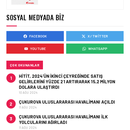
TASARIMDAN GERÇEĞE:
ANKARA HAVALIMANI
DEVLET KONUKEVI
SOSYAL MEDYADA BIZ
FACEBOOK
X / TWITTER
HAVAALANI • 05 AĞU 2026
ISG’NIN TERMINAL
YOUTUBE
WHATSAPP
MEMURLARINDAN CAN
KURTARAN HAMLE
ÇOK OKUNANLAR
HITIT, 2024’ÜN IKINCI ÇEYREĞINDE SATIŞ
1
GELIRLERINI YÜZDE 21 ARTIRARAK 15,2 MILYON
DOLARA ULAŞTIRDI
10 AĞU 2024
ÇUKUROVA ULUSLARARASI HAVALIMANI AÇILDI
2
11 AĞU 2024
ÇUKUROVA ULUSLARARASI HAVALIMANI İLK
3
YOLCULARINI AĞIRLADI
11 AĞU 2024