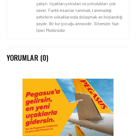
çalıştı. Uçakları,yolcuları ve yolculukları çok
sever. Farklı insanlar tanımak,tanımadığı
şehirlerin sokaklarında dolaşmak en hoşlandığı
şeydir. Bir kız çocuğu annesidir. Sitemizin Yazı
İşleri Müdürüdür
YORUMLAR (0)
HAVAALANI • 05 AĞU 2026
İSTANBUL VALI
YARDIMCISI BEKIR
DINKIRCI’DEN KONTROL
KULESI’NE ZIYARET
HAVAALANI • 05 AĞU 2026