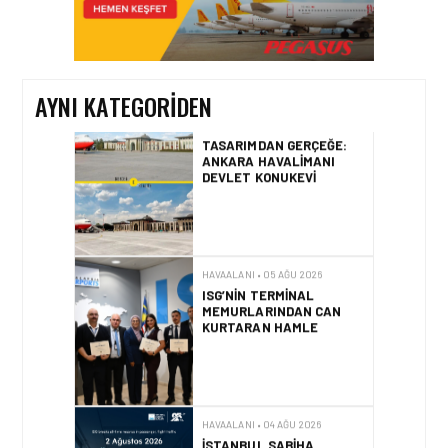
TASARIMDAN GERÇEĞE:
ANKARA HAVALIMANI
DEVLET KONUKEVI
AYNI KATEGORIDEN
HAVAALANI • 05 AĞU 2026
ISG’NIN TERMINAL
MEMURLARINDAN CAN
KURTARAN HAMLE
HAVAALANI • 04 AĞU 2026
İSTANBUL SABIHA
GÖKÇEN’DE TÜM
ZAMANLARIN UÇUŞ VE
YOLCU REKORU KIRILDI
HAVAALANI • 01 AĞU 2026