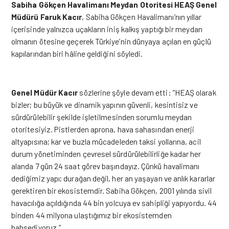
Sabiha Gökçen Havalimanı Meydan Otoritesi HEAŞ Genel
Müdürü Faruk Kacır
, Sabiha Gökçen Havalimanı’nın yıllar
içerisinde yalnızca uçakların iniş kalkış yaptığı bir meydan
olmanın ötesine geçerek Türkiye’nin dünyaya açılan en güçlü
kapılarından biri hâline geldiğini söyledi.
Genel Müdür Kacır
sözlerine şöyle devam etti: “HEAŞ olarak
bizler; bu büyük ve dinamik yapının güvenli, kesintisiz ve
sürdürülebilir şekilde işletilmesinden sorumlu meydan
otoritesiyiz. Pistlerden aprona, hava sahasından enerji
altyapısına; kar ve buzla mücadeleden taksi yollarına, acil
durum yönetiminden çevresel sürdürülebilirliğe kadar her
alanda 7 gün 24 saat görev başındayız. Çünkü havalimanı
dediğimiz yapı; durağan değil, her an yaşayan ve anlık kararlar
gerektiren bir ekosistemdir. Sabiha Gökçen, 2001 yılında sivil
havacılığa açıldığında 44 bin yolcuya ev sahipliği yapıyordu. 44
binden 44 milyona ulaştığımız bir ekosistemden
bahsediyoruz.”