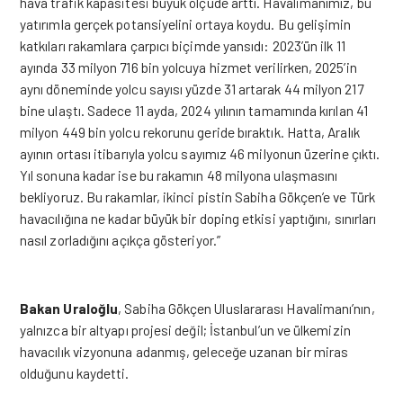
hava trafik kapasitesi büyük ölçüde arttı. Havalimanımız, bu
yatırımla gerçek potansiyelini ortaya koydu. Bu gelişimin
katkıları rakamlara çarpıcı biçimde yansıdı: 2023’ün ilk 11
ayında 33 milyon 716 bin yolcuya hizmet verilirken, 2025’in
aynı döneminde yolcu sayısı yüzde 31 artarak 44 milyon 217
bine ulaştı. Sadece 11 ayda, 2024 yılının tamamında kırılan 41
milyon 449 bin yolcu rekorunu geride bıraktık. Hatta, Aralık
ayının ortası itibarıyla yolcu sayımız 46 milyonun üzerine çıktı.
Yıl sonuna kadar ise bu rakamın 48 milyona ulaşmasını
bekliyoruz. Bu rakamlar, ikinci pistin Sabiha Gökçen’e ve Türk
havacılığına ne kadar büyük bir doping etkisi yaptığını, sınırları
nasıl zorladığını açıkça gösteriyor.”
Bakan Uraloğlu
, Sabiha Gökçen Uluslararası Havalimanı’nın,
yalnızca bir altyapı projesi değil; İstanbul’un ve ülkemizin
havacılık vizyonuna adanmış, geleceğe uzanan bir miras
olduğunu kaydetti.