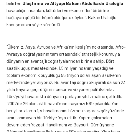
belirten
Ulaştırma ve Altyapı Bakanı Abdulkadir Uraloğlu
,
havacılığın insanları, kültürleri ve ekonomileri birbirine
bağlayan güçlü bir köprü olduğunu söyledi. Bakan Uraloğlu
konuşmasını şöyle sürdürdü:
“Ülkemiz, Asya, Avrupa ve Afrika’nın kesişim noktasında, Afro-
Avrasya coğrafyasının tam ortasındaki stratejik konumuyla
dünyanın en avantajlı coğrafyalarından birine sahip. Dört
saatlik uçuş mesafesinde, 1,5 milyar insanın yaşadığı ve
toplam ekonomik büyüklüğü 55 trilyon doları aşan 67 ülkenin
merkezinde yer alıyoruz. Bu avantajı doğru okuyarak da son 23
yılda hayata geçirdiğimiz cesur ve vizyoner politikalarla,
Türkiye’yi havacılıkta dünyanın parlayan yıldızı haline getirdik.
2002’de 26 olan aktif havalimanı sayımızı 58’e çıkardık. Yani
her yıl ortalama 1,4 havalimanını hizmete açarak, gökyüzünde
sınır tanımayan bir Türkiye inşa ettik. Yapım çalışmaları
devam eden Yozgat Havalimanı ve Bayburt–Gümüşhane
Bölgesel havalimanı ile bu sayıyı 60’a çıkaracağız. Yine iç ve