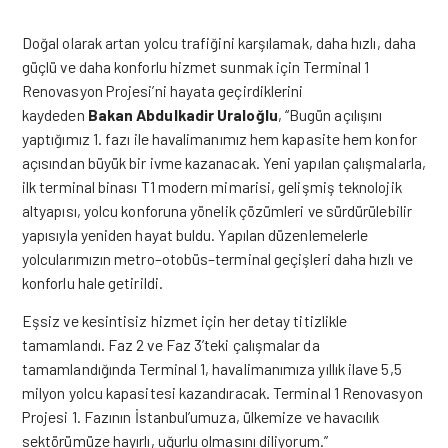
Doğal olarak artan yolcu trafiğini karşılamak, daha hızlı, daha
güçlü ve daha konforlu hizmet sunmak için Terminal 1
Renovasyon Projesi’ni hayata geçirdiklerini
kaydeden
Bakan
Abdulkadir Uraloğlu
, “Bugün açılışını
yaptığımız 1. fazı ile havalimanımız hem kapasite hem konfor
açısından büyük bir ivme kazanacak. Yeni yapılan çalışmalarla,
ilk terminal binası T1 modern mimarisi, gelişmiş teknolojik
altyapısı, yolcu konforuna yönelik çözümleri ve sürdürülebilir
yapısıyla yeniden hayat buldu. Yapılan düzenlemelerle
yolcularımızın metro–otobüs–terminal geçişleri daha hızlı ve
konforlu hale getirildi.
Eşsiz ve kesintisiz hizmet için her detay titizlikle
tamamlandı. Faz 2 ve Faz 3’teki çalışmalar da
tamamlandığında Terminal 1, havalimanımıza yıllık ilave 5,5
milyon yolcu kapasitesi kazandıracak. Terminal 1 Renovasyon
Projesi 1. Fazının İstanbul’umuza, ülkemize ve havacılık
sektörümüze hayırlı, uğurlu olmasını diliyorum.”