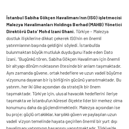
İstanbul Sabiha Gökçen Havalimanı’nın (ISG) işletmecisi
Malezya Havalimanları Holdings Berhad (MAHB) Yönetici
Direktörü Dato’ Mohd Izani Ghani
, Türkiye – Malezya
dostluk ilişkilerine dikkat çekerek ISG’nin en önemli
yatırımlarının başında geldiğini söyledi. İstanbul’da
bulunmaktan büyük mutluluk duyduğunu ifade eden Dato
İzani, “Bugünkü tören, Sabiha Gökçen Havalimanı için önemli
bir altyapı dönüm noktasının ötesinde bir anlam taşımaktadır.
Aynı zamanda güvene, ortak hedeflere ve uzun vadeli büyüme
vizyonuna dayanan bir iş birliğinin gücünü yansıtmaktadır. Bu
yatırım, her iki ülke açısından da stratejik bir önem
taşımaktadır. Türkiye için, ulusal havacılık hedeflerini ileriye
taşımakta ve İstanbul’un küresel ölçekte lider bir merkez olma
konumunu daha da güçlendirmektedir. Malezya açısından ise
bu proje; güçlü ortaklıklar, karşılıklı güven ve paylaşılan uzun
vadeli vizyon temelinde hayata geçirilen önemli bir yurt dışı
havalimanı yatırımının başarısını yansıtmaktadır. Türkiye’de