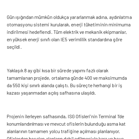
Gün ışığından mümkün oldukça yararlanmak adına, aydınlatma
otomasyonu sistemi kurularak, enerji tüketiminin minimuma
indirilmesi hedeflendi. Tüm elektrik ve mekanik ekipmanlar,
en yüksek enerji sınıfı olan IE5 verimlilik standardına göre
seçildi.
Yaklaşık 8 ay gibi kısa bir sürede yapımı fazlı olarak
tamamlanan projede, ortalama günde 400 ve maksimumda
da 550 kişi sınırlı alanda çalıştı. Bu süreçte herhangi bir iş
kazası yaşanmadan açılış safhasına ulaşıldı.
Projenin ilerleyen safhasında, ISG Ofisleri’nin Terminal 1’de
konumlandırılması ve mevcut ofislerin bulunduğu asma kat
alanlarının tamamen yolcu trafiğine açılması planlanıyor.
Ofislerden boşalan alanların dahil edilmesiyle kara ve hava