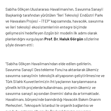
Sabiha Gökçen Uluslararası Havalimanı’nın, Savunma Sanayii
Başkanlığı tarafından yürütülen “İleri Teknoloji Endüstri Parkı
ve Havaalanı Projesi – İTEP” kapsamında, havacılık, savunma
ve ileri teknoloji ekosistemlerinin entegre biçimde
gelişmesini hedefleyen özgün bir modelin ilk adımı olarak
planlandığını vurgulayan
Prof. Dr. Haluk Görgün
sözlerine
şöyle devam etti:
“Sabiha Gökçen Havalimanı’ndan elde edilen gelirlerin,
Savunma Sanayii Destekleme Fonu’na aktarılarak ülkemiz
savunma sanayiinin teknolojik altyapısının geliştirilmesine ve
Türk Silahlı Kuvvetlerimizin ihtiyaçlarının karşılanmasına
yönelik kritik projelerde kullanılması, projenin ülkemiz ve
savunma sanayii açısından önemini daha da artırmaktadır.
Havalimanı, bünyesinde barındırdığı Havacılık Bakım Onarım
Merkezleri, Teknopark İstanbul ile organik bağlantısı ve