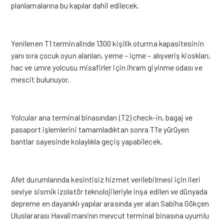
planlamalarına bu kapılar dahil edilecek.
Yenilenen T1 terminalinde 1300 kişilik oturma kapasitesinin
yanı sıra çocuk oyun alanları, yeme – içme – alışveriş kioskları,
hac ve umre yolcusu misafirler için ihram giyinme odası ve
mescit bulunuyor.
Yolcular ana terminal binasından (T2) check-in, bagaj ve
pasaport işlemlerini tamamladıktan sonra T1’e yürüyen
bantlar sayesinde kolaylıkla geçiş yapabilecek.
Afet durumlarında kesintisiz hizmet verilebilmesi için ileri
seviye sismik izolatör teknolojileriyle inşa edilen ve dünyada
depreme en dayanıklı yapılar arasında yer alan Sabiha Gökçen
Uluslararası Havalimanı’nın mevcut terminal binasına uyumlu