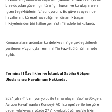
bize duyulan güven için tüm ilgili kurum ve kuruluşlara en
içten teşekkürlerimizi sunuyorum. Bu güven sayesinde
havalimanı, küresel havacılığın en dinamik başarı
hikâyelerinden biri hâline gelmiştir.” ifadelerini kullandı.
Konuşmaların ardından kurdele kesimi gerçekleştirilerek
yenilenen vizyonuyla Terminal 1’in Faz-1 bölümü hizmete
açıldı.
Terminal 1 Özellikleri ve İstanbul Sabiha Gökçen
Uluslararası Havalimanı Hakkında:
2024 yılını 41,5 milyon yolcu ile tamamlayan Sabiha Gökçen,
Avrupa Havalimanları Konseyi (ACI Europe) verilerine göre
geçen yıla kıyasla yüzde 27,7’lik yolcu büyümesiyle Ekim