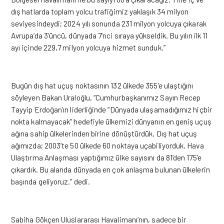
dış hatlarda toplam yolcu trafiğimiz yaklaşık 34 milyon
seviyesindeydi; 2024 yılı sonunda 231 milyon yolcuya çıkarak
Avrupa’da 3’üncü, dünyada 7’nci sıraya yükseldik. Bu yılın ilk 11
ayı içinde 229,7 milyon yolcuya hizmet sunduk.”
Bugün dış hat uçuş noktasının 132 ülkede 355’e ulaştığını
söyleyen Bakan Uraloğlu, “Cumhurbaşkanımız Sayın Recep
Tayyip Erdoğan’ın liderliğinde “Dünyada ulaşamadığımız hiçbir
nokta kalmayacak” hedefiyle ülkemizi dünyanın en geniş uçuş
ağına sahip ülkelerinden birine dönüştürdük. Dış hat uçuş
ağımızda; 2003’te 50 ülkede 60 noktaya uçabiliyorduk. Hava
Ulaştırma Anlaşması yaptığımız ülke sayısını da 81’den 175’e
çıkardık. Bu alanda dünyada en çok anlaşma bulunan ülkelerin
başında geliyoruz.” dedi.
Sabiha Gökçen Uluslararası Havalimanı’nın, sadece bir