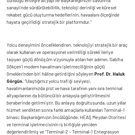
sunduğu entegre altyapı ile Başkanlığımızın savunma
sanayiinde sürdürülebilirlik, teknoloji derinliği ve küresel
rekabet gücü oluşturma hedeflerinin, havaalanı ölçeğinde
hayata geçirildiği stratejik bir platformdur.”
Yolcu deneyimini önceliklendiren, teknolojiyi stratejik bir araç
olarak kullanan ve operasyonel verimliliği sürekli ileriye
taşıyan
güçlü dönüşüm vizyonuyla atılan her adımın, Sabiha
Gökçen’i modern havalimanı işletmeciliğinin güçlü
örneklerinden biri hâline getirdiğini söyleyen
Prof. Dr. Haluk
Görgün
, “Ulaştığımız yolcu trafiği seviyesi,
havalimanlarımızda pist ve hava tarafının yanı sıra terminal
altyapılarının da bütüncül bir anlayışla geliştirilmesini
beraberinde getirmiştir. Bu anlayış doğrultusunda, uzun yıllar
hizmet verdikten sonra farklı amaçlarla kullanılan Terminal-1
binası; Başkanlığımızın öncülüğünde, HEAŞ Meydan Otoritesi
ve terminal işletmecisinin iş birliğiyle yeniden
değerlendirilmiş ve “Terminal-2 – Terminal-1 Entegrasyon