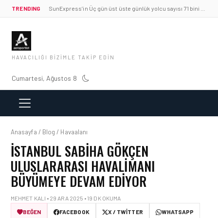
TRENDING
SunExpress’in Üç gün üst üste günlük yolcu sayısı 71 bini aştı
HAVACILIĞI BIZIMLE TAKIP EDIN
Cumartesi, Ağustos 8
Anasayfa / Blog / Havaalanı
İSTANBUL SABIHA GÖKÇEN
ULUSLARARASI HAVALIMANI
BÜYÜMEYE DEVAM EDIYOR
MEHMET KALI • 29 ARA 2025 • 19 DK OKUMA
BEĞEN
FACEBOOK
X / TWITTER
WHATSAPP