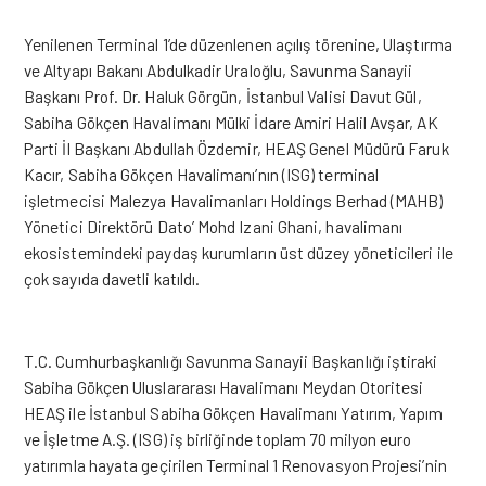
Yenilenen Terminal 1’de düzenlenen açılış törenine, Ulaştırma
ve Altyapı Bakanı Abdulkadir Uraloğlu, Savunma Sanayii
Başkanı Prof. Dr. Haluk Görgün, İstanbul Valisi Davut Gül,
Sabiha Gökçen Havalimanı Mülki İdare Amiri Halil Avşar, AK
Parti İl Başkanı Abdullah Özdemir, HEAŞ Genel Müdürü Faruk
Kacır, Sabiha Gökçen Havalimanı’nın (ISG) terminal
işletmecisi Malezya Havalimanları Holdings Berhad (MAHB)
Yönetici Direktörü Dato’ Mohd Izani Ghani, havalimanı
ekosistemindeki paydaş kurumların üst düzey yöneticileri ile
çok sayıda davetli katıldı.
T.C. Cumhurbaşkanlığı Savunma Sanayii Başkanlığı iştiraki
Sabiha Gökçen Uluslararası Havalimanı Meydan Otoritesi
HEAŞ ile İstanbul Sabiha Gökçen Havalimanı Yatırım, Yapım
ve İşletme A.Ş. (ISG) iş birliğinde toplam 70 milyon euro
yatırımla hayata geçirilen Terminal 1 Renovasyon Projesi’nin