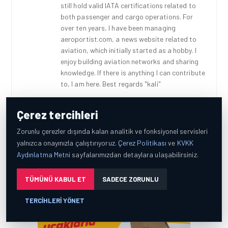
still hold valid IATA certifications related to
both passenger and cargo operations. For
over ten years, I have been managing
aeroportist.com, a news website related to
aviation, which initially started as a hobby. I
enjoy building aviation networks and sharing
knowledge. If there is anything I can contribute
to, I am here. Best regards "kali"
Çerez tercihleri
YORUMLAR (0)
Zorunlu çerezler dışında kalan analitik ve fonksiyonel servisleri
yalnızca onayınızla çalıştırıyoruz.
Çerez Politikası
ve
KVKK
Aydınlatma Metni
sayfalarımızdan detaylara ulaşabilirsiniz.
HAVAALANI • 05 AĞU 2026
TÜMÜNÜ KABUL ET
SADECE ZORUNLU
İSTANBUL VALI
YARDIMCISI BEKIR
TERCIHLERI YÖNET
DINKIRCI’DEN KONTROL
KULESI’NE ZIYARET