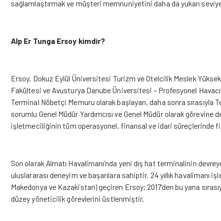
sağlamlaştırmak ve müşteri memnuniyetini daha da yukarı seviyel
Alp Er Tunga Ersoy kimdir?
Ersoy, Dokuz Eylül Üniversitesi Turizm ve Otelcilik Meslek Yükse
Fakültesi ve Avusturya Danube Üniversitesi – Profesyonel Havacıl
Terminal Nöbetçi Memuru olarak başlayan, daha sonra sırasıyla 
sorumlu Genel Müdür Yardımcısı ve Genel Müdür olarak görevine de
işletmeciliğinin tüm operasyonel, finansal ve idari süreçlerinde fii
Son olarak Almatı Havalimanı’nda yeni dış hat terminalinin devr
uluslararası deneyim ve başarılara sahiptir. 24 yıllık havalimanı işl
Makedonya ve Kazakistan) geçiren Ersoy; 2017’den bu yana sırasıy
düzey yöneticilik görevlerini üstlenmiştir.