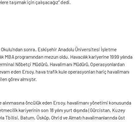
ere taşımak için çalışacağız” dedi.
k Okulu’ndan sonra, Eskişehir Anadolu Üniversitesi İşletme
ık MBA programından mezun oldu. Havacılık kariyerine 1999 yılında
Terminal Nöbetçi Müdürü, Havalimanı Müdürü, Operasyonlardan
vam eden Ersoy, hava trafik kule operasyonları hariç havalimanı
len görev almıştır.
eye alınmasına öncülük eden Ersoy, havalimanı yönetimi konusunda
etmecilik kariyerinin son 18 yılını yurt dışında (Gürcistan, Kuzey
la Tbilisi, Batum, Üsküp, Ohrid ve Almatı havalimanlarında üst