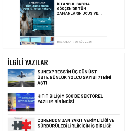
İZMIR ILE ALMATI
ARASINDA DIREKT
UÇUŞLAR BAŞLADI
HAVAALANI • 31 TEM 2026
DALAMAN
HAVALIMANI\’NDAN
TÜRKIYE\’DE BIR İLK
İLGILI YAZILAR
SUNEXPRESS’IN ÜÇ GÜN ÜST
ÜSTE GÜNLÜK YOLCU SAYISI 71 BINI
AŞTI
HAVAALANI • 05 AĞU 2026
İSTANBUL VALI
YARDIMCISI BEKIR
HITIT BILIŞIM 500’DE SEKTÖREL
DINKIRCI’DEN KONTROL
YAZILIM BIRINCISI
KULESI’NE ZIYARET
CORENDON’DAN YAKIT VERIMLILIĞI VE
SÜRDÜRÜLEBILIRLIK IÇIN İŞ BIRLIĞI!
HAVAALANI • 05 AĞU 2026