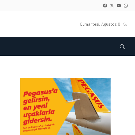
Cumartesi, Ağustos 8
HAVAALANI • 05 AĞU 2026
İSTANBUL VALI
YARDIMCISI BEKIR
DINKIRCI’DEN KONTROL
KULESI’NE ZIYARET
HAVAALANI • 05 AĞU 2026