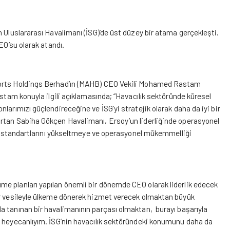
n Uluslararası Havalimanı (İSG)’de üst düzey bir atama gerçekleşti.
EO’su olarak atandı.
ports Holdings Berhad’ın (MAHB) CEO Vekili Mohamed Rastam
astam konuyla ilgili açıklamasında; “Havacılık sektöründe küresel
larımızı güçlendireceğine ve İSG’yi stratejik olarak daha da iyi bir
artan Sabiha Gökçen Havalimanı, Ersoy’un liderliğinde operasyonel
tör standartlarını yükseltmeye ve operasyonel mükemmelliği
e planları yapılan önemli bir dönemde CEO olarak liderlik edecek
ir vesileyle ülkeme dönerek hizmet verecek olmaktan büyük
a tanınan bir havalimanının parçası olmaktan, burayı başarıyla
a heyecanlıyım. İSG’nin havacılık sektöründeki konumunu daha da