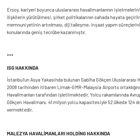
Ersoy, kariyeri boyunca uluslararası havalimanlarının işletmelerini
ilişkilerin yürütülmesi, şirket politikalarının sahada hayata geçiri
memnuniyetinin artırılması, dijitalleşme, inşaat yapım süreçlerini
konularında geniş tecrübe kazanmıştır.
***
ISG HAKKINDA
İstanbul
’
un Asya Yakası’nda bulunan Sabiha Gökçen Uluslararası Ha
2008 tarihinden itibaren Limak-GMR-Malaysia Airports ortaklığınd
Havalimanları tarafından işletilmektedir. Yolcu rakamlarında Avru
Gökçen Havalimanı, 41 milyon yolcu kapasitesiyle 52 ülkede 124 d
vermektedir.
MALEZYA HAVALİMANLARI HOLDİNG
HAKKINDA