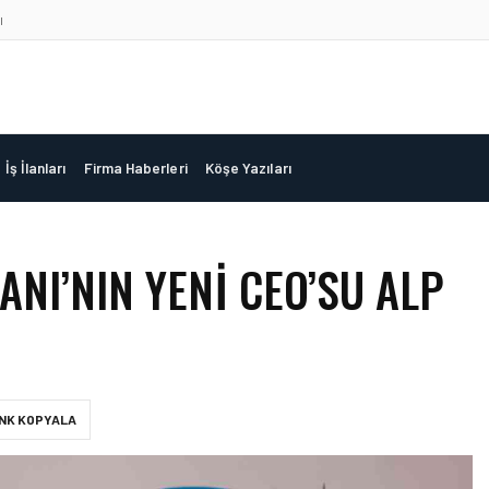
ı
İş İlanları
Firma Haberleri
Köşe Yazıları
NI’NIN YENI CEO’SU ALP
INK KOPYALA