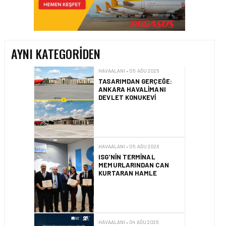
TASARIMDAN GERÇEĞE:
ANKARA HAVALIMANI
DEVLET KONUKEVI
AYNI KATEGORIDEN
HAVAALANI • 05 AĞU 2026
ISG’NIN TERMINAL
MEMURLARINDAN CAN
KURTARAN HAMLE
HAVAALANI • 04 AĞU 2026
İSTANBUL SABIHA
GÖKÇEN’DE TÜM
ZAMANLARIN UÇUŞ VE
YOLCU REKORU KIRILDI
HAVAALANI • 01 AĞU 2026