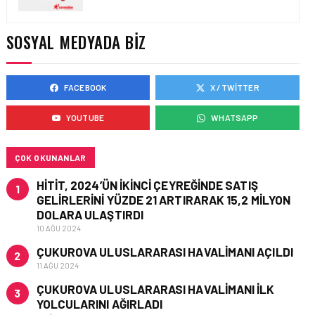
TASARIMDAN GERÇEĞE:
ANKARA HAVALIMANI
DEVLET KONUKEVI
SOSYAL MEDYADA BIZ
FACEBOOK
X / TWITTER
HAVAALANI • 05 AĞU 2026
ISG’NIN TERMINAL
YOUTUBE
WHATSAPP
MEMURLARINDAN CAN
KURTARAN HAMLE
ÇOK OKUNANLAR
HITIT, 2024’ÜN IKINCI ÇEYREĞINDE SATIŞ
1
GELIRLERINI YÜZDE 21 ARTIRARAK 15,2 MILYON
DOLARA ULAŞTIRDI
10 AĞU 2024
ÇUKUROVA ULUSLARARASI HAVALIMANI AÇILDI
2
11 AĞU 2024
ÇUKUROVA ULUSLARARASI HAVALIMANI İLK
3
YOLCULARINI AĞIRLADI