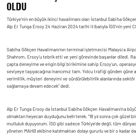
OLDU
Türkiye’nin en büyük ikinci havalimanı olan İstanbul Sabiha Gökçe
Alp Er Tunga Ersoy 24 Haziran 2024 tarihi itibarıyla İSG’nin yeni C
Sabiha Gökçen Havalimanı’nın terminal işletmecisi Malaysia Air
Shahrom, Ersoy’u tebrik etti ve yeni görevinde başarılar diledi. R
çapta deneyime ve engin bilgi birikimine sahip Ersoy’un, operasyon
seviyeye taşıyacağına inancımız tam. Yolcu trafiği günden güne 
verimlilik, müşteri deneyimi ve sürdürülebilirlik alanlarında sek
sağlamaya devam edecek” dedi.
Alp Er Tunga Ersoy da İstanbul Sabiha Gökçen Havalimanı’na büyüm
olmaktan heyecan duyduğunu belirterek, “18 yıl sonra çok güzel b
mutluluk duyuyorum. İSG gibi sadece Türkiye’de değil, tüm dünyad
yöneten MAHB ekibine katılmaktan dolayı gururlu ve bir o kadar d