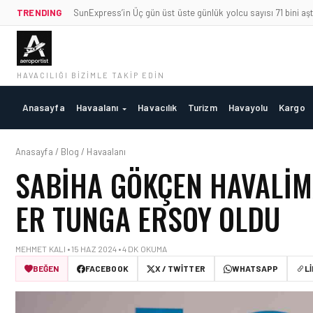
TRENDING
SunExpress’in Üç gün üst üste günlük yolcu sayısı 71 bini aşt
HAVACILIĞI BIZIMLE TAKIP EDIN
Anasayfa
Havaalanı
Havacılık
Turizm
Havayolu
Kargo
Anasayfa / Blog / Havaalanı
SABIHA GÖKÇEN HAVALIMA
ER TUNGA ERSOY OLDU
MEHMET KALI • 15 HAZ 2024 • 4 DK OKUMA
BEĞEN
FACEBOOK
X / TWITTER
WHATSAPP
L