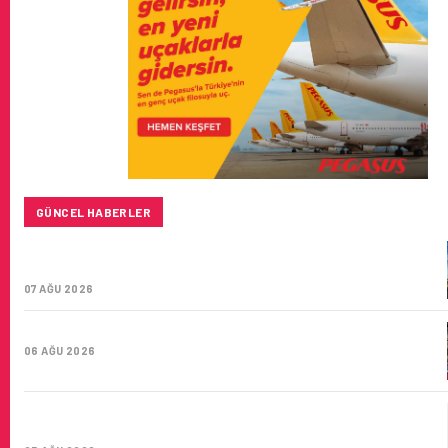
GÜNCEL HABERLER
SUNEXPRESS’IN ÜÇ GÜN ÜST ÜSTE GÜNLÜK YOLCU
SAYISI 71 BINI AŞTI
07 AĞU 2026
HITIT BILIŞIM 500’DE SEKTÖREL YAZILIM BIRINCISI
06 AĞU 2026
CORENDON’DAN YAKIT VERIMLILIĞI VE
SÜRDÜRÜLEBILIRLIK IÇIN İŞ BIRLIĞI!