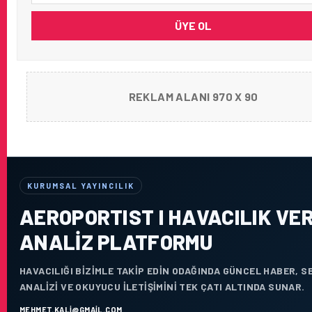
ÜYE OL
REKLAM ALANI 970 X 90
KURUMSAL YAYINCILIK
AEROPORTIST I HAVACILIK VER
ANALIZ PLATFORMU
HAVACILIĞI BIZIMLE TAKIP EDIN ODAĞINDA GÜNCEL HABER, 
ANALIZI VE OKUYUCU ILETIŞIMINI TEK ÇATI ALTINDA SUNAR.
MEHMET.KALI@GMAIL.COM