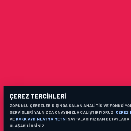
ÇEREZ TERCIHLERI
ZORUNLU ÇEREZLER DIŞINDA KALAN ANALITIK VE FONKSIYO
SERVISLERI YALNIZCA ONAYINIZLA ÇALIŞTIRIYORUZ.
ÇEREZ 
VE
KVKK AYDINLATMA METNI
SAYFALARIMIZDAN DETAYLARA
ULAŞABILIRSINIZ.