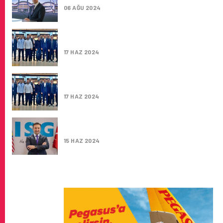
06 AĞU 2024
ALP ER TUNGA ERSOY, TAV HAVALIMANLARI
ETTI
17 HAZ 2024
ALP ER TUNGA ERSOY BIDS FAREWELL TO 
AIRPORTS
17 HAZ 2024
SABIHA GÖKÇEN HAVALIMANI’NIN YENI CEO’
TUNGA ERSOY OLDU
15 HAZ 2024