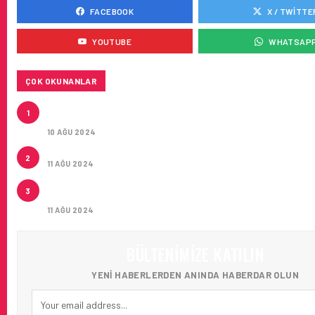
FACEBOOK
X / TWITTE
YOUTUBE
WHATSAP
ÇOK OKUNANLAR
HITIT, 2024’ÜN IKINCI ÇEYREĞINDE SATIŞ GELIRLER
1
21 ARTIRARAK 15,2 MILYON DOLARA ULAŞTIRDI
10 AĞU 2024
ÇUKUROVA ULUSLARARASI HAVALIMANI AÇILDI
2
11 AĞU 2024
ÇUKUROVA ULUSLARARASI HAVALIMANI İLK YOLCUL
3
AĞIRLADI
11 AĞU 2024
BÜLTENIMIZE KATILIN
YENI HABERLERDEN ANINDA HABERDAR OLUN