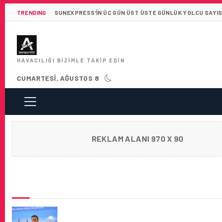
TRENDING
SUNEXPRESS’IN ÜÇ GÜN ÜST ÜSTE GÜNLÜK YOLCU SAYISI 
HAVACILIĞI BIZIMLE TAKIP EDIN
CUMARTESI, AĞUSTOS 8
REKLAM ALANI 970 X 90
SON HABERLER
İSTANBUL SABIHA GÖKÇEN HAVALIMANI’ND
GELECEĞE YÖNELIK PLANLAR VE HEDEFLE