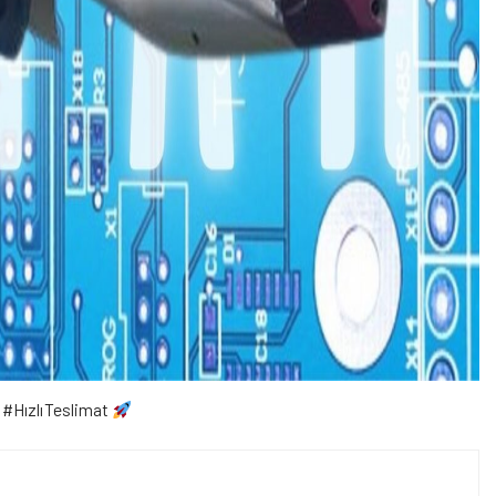
 #HızlıTeslimat