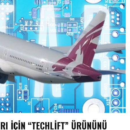
ARI İÇIN “TECHLIFT” ÜRÜNÜNÜ