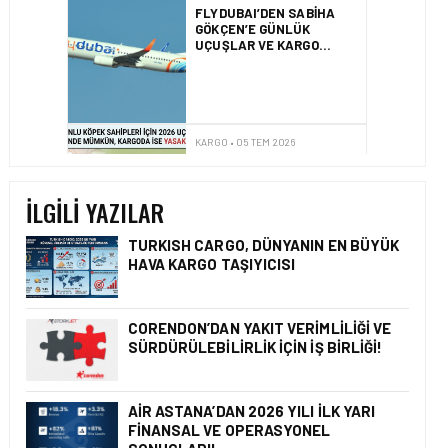
BASIK BURUNLU KÖPEK
SAHIPLERI IÇIN 2026
UÇUŞ REHBERI
KARGO • 05 TEM 2026
BANGLADEŞ HAVA KARGO
PAZARINDA YENI KRITER
İLGILI YAZILAR
TURKISH CARGO, DÜNYANIN EN BÜYÜK
HAVA KARGO TAŞIYICISI
KARGO • 05 AĞU 2026
KARGO GELIRLERINDEKI
‘LÜK BÜYÜMENIN TEMEL
CORENDON’DAN YAKIT VERIMLILIĞI VE
SEBEPLERI NELERDIR?
SÜRDÜRÜLEBILIRLIK IÇIN İŞ BIRLIĞI!
AIR ASTANA’DAN 2026 YILI İLK YARI
FINANSAL VE OPERASYONEL
KARGO • 26 TEM 2026