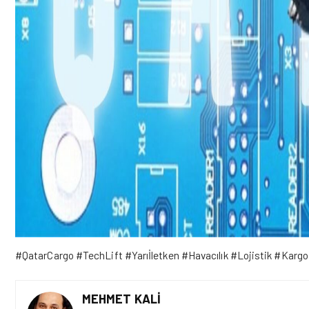
#QatarCargo #TechLift #Yarıİletken #Havacılık #Lojistik #Kargo
MEHMET KALI