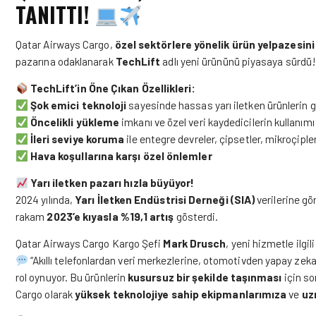
TANITTI!
Qatar Airways Cargo,
özel sektörlere yönelik ürün yelpazesi
pazarına odaklanarak
TechLift
adlı yeni ürününü piyasaya sürdü
TechLift’in Öne Çıkan Özellikleri:
Şok emici teknoloji
sayesinde hassas yarı iletken ürünlerin 
Öncelikli yükleme
imkanı ve özel veri kaydedicilerin kullanımı
İleri seviye koruma
ile entegre devreler, çipsetler, mikroçiple
Hava koşullarına karşı özel önlemler
Yarı iletken pazarı hızla büyüyor!
2024 yılında,
Yarı İletken Endüstrisi Derneği (SIA)
verilerine gör
rakam
2023’e kıyasla %19,1 artış
gösterdi.
Qatar Airways Cargo Kargo Şefi
Mark Drusch
, yeni hizmetle ilgil
“Akıllı telefonlardan veri merkezlerine, otomotivden yapay zek
rol oynuyor. Bu ürünlerin
kusursuz bir şekilde taşınması
için so
Cargo olarak
yüksek teknolojiye sahip ekipmanlarımıza
ve
uz