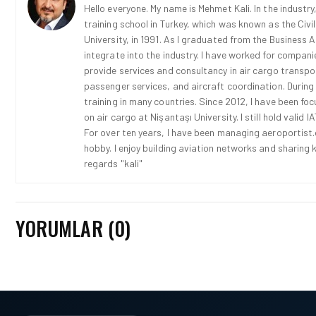
Hello everyone. My name is Mehmet Kali. In the industry,
training school in Turkey, which was known as the Civi
University, in 1991. As I graduated from the Business 
integrate into the industry. I have worked for compani
provide services and consultancy in air cargo transport
passenger services, and aircraft coordination. During
training in many countries. Since 2012, I have been fo
on air cargo at Nişantaşı University. I still hold vali
For over ten years, I have been managing aeroportist.c
hobby. I enjoy building aviation networks and sharing k
regards "kali"
YORUMLAR (0)