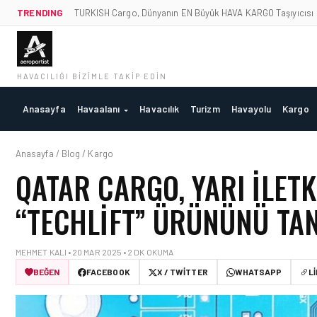
TRENDING
TURKISH Cargo, Dünyanın EN Büyük HAVA KARGO Taşıyıcısı
HAVACILIĞI BIZIMLE TAKIP EDIN
Anasayfa
Havaalanı
Havacılık
Turizm
Havayolu
Kargo
Anasayfa / Blog / Kargo
QATAR CARGO, YARI İLETK
“TECHLIFT” ÜRÜNÜNÜ TAN
MEHMET KALI • 20 MAR 2025 • 2 DK OKUMA
BEĞEN
FACEBOOK
X / TWITTER
WHATSAPP
L