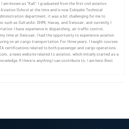
 I am known as "Kali". I graduated from the first civil aviation
l Aviation School at the time and is now Eskişehir Technical
Administration department, it was a bit challenging for me to
es such as SultanAir, DHMI, Havaş, and Swissair, and currently, I
ation. I have experience in dispatching, air traffic control,
 my time at Swissair, I had the opportunity to experience aviation
cusing on air cargo transportation. For three years, I taught courses
d IATA certifications related to both passenger and cargo operations.
om, a news website related to aviation, which initially started as a
nowledge. If there is anything I can contribute to, I am here. Best