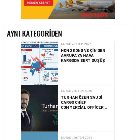
HONG KONG VE ÇIN’DEN
AVRUPA’YA HAVA
KARGODA SERT DÜŞÜŞ
AYNI KATEGORIDEN
KARGO • 08 TEM 2026
TURHAN ÖZEN SAUDI
CARGO CHIEF
COMMERCIAL OFFICER
OLDU
KARGO • 06 TEM 2026
FLYDUBAI’DEN SABIHA
GÖKÇEN’E GÜNLÜK
UÇUŞLAR VE KARGO
HIZMETI BAŞLADI!
KARGO • 05 TEM 2026