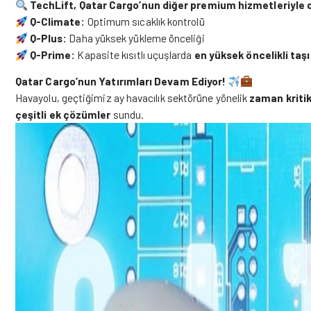
TechLift, Qatar Cargo’nun diğer premium hizmetleriyle 
Q-Climate:
Optimum sıcaklık kontrolü
Q-Plus:
Daha yüksek yükleme önceliği
Q-Prime:
Kapasite kısıtlı uçuşlarda
en yüksek öncelikli taş
Qatar Cargo’nun Yatırımları Devam Ediyor!
Havayolu, geçtiğimiz ay havacılık sektörüne yönelik
zaman kriti
çeşitli ek çözümler
sundu.