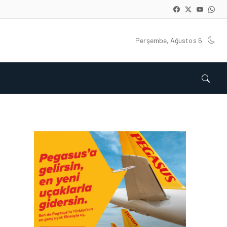
Perşembe, Ağustos 6
KARGO • 05 AĞU 2026
KARGO GELIRLERINDEKI
‘LÜK BÜYÜMENIN TEMEL
SEBEPLERI NELERDIR?
KARGO • 26 TEM 2026