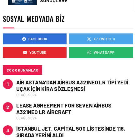
SONUÇLARI!
HONG KONG VE ÇIN’DEN
AVRUPA’YA HAVA
KARGODA SERT DÜŞÜŞ
SOSYAL MEDYADA BIZ
FACEBOOK
X / TWITTER
KARGO • 08 TEM 2026
TURHAN ÖZEN SAUDI
YOUTUBE
WHATSAPP
CARGO CHIEF
COMMERCIAL OFFICER
OLDU
ÇOK OKUNANLAR
AIR ASTANA’DAN AIRBUS A321NEO LR TIPI YEDI
1
UÇAK IÇIN KIRA SÖZLEŞMESI
06 AĞU 2024
LEASE AGREEMENT FOR SEVEN AIRBUS
2
A321NEO LR AIRCRAFT
06 AĞU 2024
İSTANBUL JET, CAPITAL 500 LISTESINDE 118.
3
SIRADA YERINI ALDI