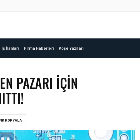
İş İlanları
Firma Haberleri
Köşe Yazıları
EN PAZARI İÇIN
ITTI!
INK KOPYALA