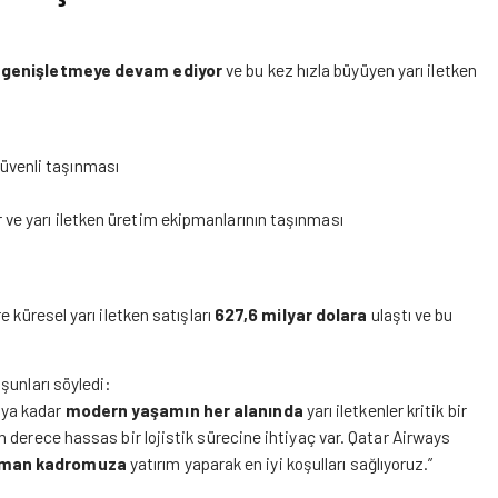
ni genişletmeye devam ediyor
ve bu kez hızla büyüyen yarı iletken
!
güvenli taşınması
r ve yarı iletken üretim ekipmanlarının taşınması
e küresel yarı iletken satışları
627,6 milyar dolara
ulaştı ve bu
i şunları söyledi:
aya kadar
modern yaşamın her alanında
yarı iletkenler kritik bir
n derece hassas bir lojistik sürecine ihtiyaç var. Qatar Airways
man kadromuza
yatırım yaparak en iyi koşulları sağlıyoruz.”