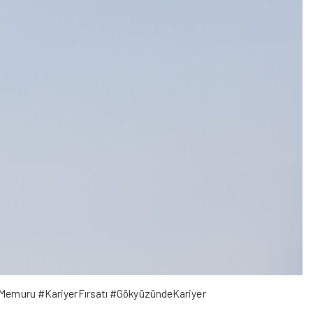
emuru #KariyerFırsatı #GökyüzündeKariyer