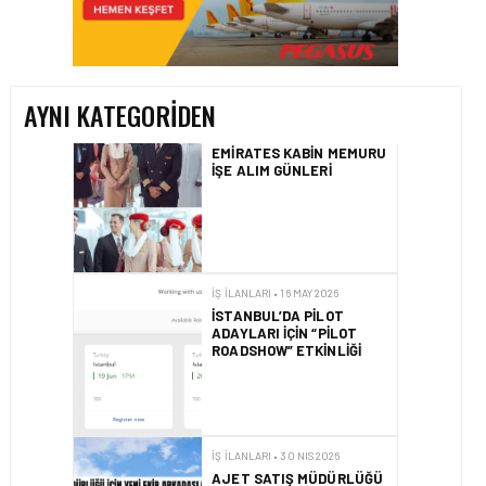
İSTANBUL’DA TEKNISYEN
ROADSHOW DÜZENLIYOR!
AYNI KATEGORIDEN
İŞ İLANLARI • 16 MAY 2026
EMIRATES KABIN MEMURU
İŞE ALIM GÜNLERI
İŞ İLANLARI • 16 MAY 2026
İSTANBUL’DA PILOT
ADAYLARI IÇIN “PILOT
ROADSHOW” ETKINLIĞI
İŞ İLANLARI • 30 NIS 2026
AJET SATIŞ MÜDÜRLÜĞÜ