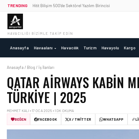
TRENDING
Hitit Bilişim 500’de Sektörel Yazılım Birincisi
HAVACILIĞI BIZIMLE TAKIP EDIN
Anasayfa
Havaalanı
Havacılık
Turizm
Havayolu
Kargo
Anasayfa / Blog / İş İlanları
QATAR AIRWAYS KABIN ME
TÜRKIYE | 2025
MEHMET KALI • 17 OCA 2025 • 1 DK OKUMA
BEĞEN
FACEBOOK
X / TWITTER
WHATSAPP
L