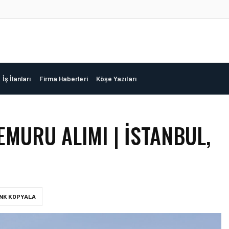
İş İlanları
Firma Haberleri
Köşe Yazıları
MURU ALIMI | İSTANBUL,
INK KOPYALA