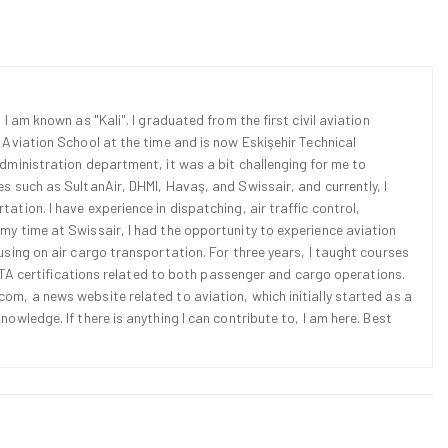
 I am known as "Kali". I graduated from the first civil aviation
l Aviation School at the time and is now Eskişehir Technical
Administration department, it was a bit challenging for me to
es such as SultanAir, DHMI, Havaş, and Swissair, and currently, I
ation. I have experience in dispatching, air traffic control,
 my time at Swissair, I had the opportunity to experience aviation
cusing on air cargo transportation. For three years, I taught courses
d IATA certifications related to both passenger and cargo operations.
om, a news website related to aviation, which initially started as a
nowledge. If there is anything I can contribute to, I am here. Best