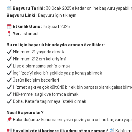
Başvuru Tarihi:
30 Ocak 2025’e kadar online başvuru yapabilir
Başvuru Linki:
Başvuru
için
tıklayın
Etkinlik Günü:
15 Şubat 2025
Yer:
İstanbul
Bu rol için başarılı bir adayda aranan özellikler:
Minimum 21 yaşında olmak
Minimum 212 cm kol erişimi
Lise diplomasına sahip olmak
İngilizce’yi akıcı bir şekilde yazıp konuşabilmek
Üstün iletişim becerileri
Hizmet aşkı ve çok kültürlü bir ekibin parçası olarak çalışabil
Mükemmel sağlık ve formda olmak
Doha, Katar’a taşınmaya istekli olmak
Nasıl Başvurulur?
Bulunduğunuz konuma en yakın pozisyona online başvuru yapara
Hayalinizdeki kariyere ilk adımı atma zamanı!
Kabin mem