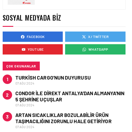
İSTANBUL’DA TEKNISYEN
ROADSHOW DÜZENLIYOR!
SOSYAL MEDYADA BIZ
FACEBOOK
X / TWITTER
YOUTUBE
WHATSAPP
ÇOK OKUNANLAR
TURKISH CARGO’NUN DUYURUSU
1
07 AĞU 2024
CONDOR ILE DIREKT ANTALYA’DAN ALMANYA’NIN
2
5 ŞEHRINE UÇUŞLAR
07 AĞU 2024
ARTAN SICAKLIKLAR BOZULABILIR ÜRÜN
3
TAŞIMACILIĞINI ZORUNLU HALE GETIRIYOR
07 AĞU 2024