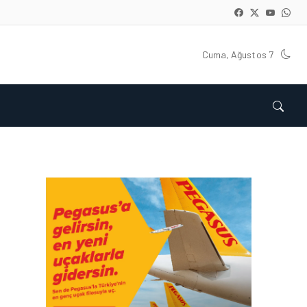
Cuma, Ağustos 7
İŞ İLANLARI • 24 TEM 2026
AIR ARABIA AILESI
BÜYÜYOR! 2026 AÇIK
POZISYONLAR
İŞ İLANLARI • 16 MAY 2026
YENI DÖNEM BAŞLIYOR VE
EKIP ARKADAŞLARI
ARANIYOR
İŞ İLANLARI • 16 MAY 2026
EMIRATES AĞUSTOS’TA