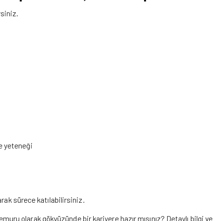
siniz.
me yeteneği
k sürece katılabilirsiniz.
uru olarak gökyüzünde bir kariyere hazır mısınız? Detaylı bilgi ve