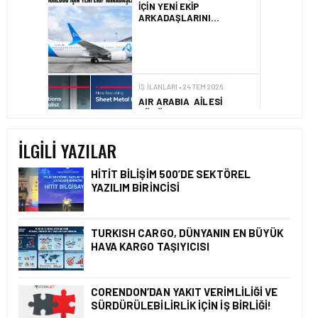
IÇIN YENI EKIP
ARKADAŞLARINI
BEKLIYOR!
İŞ İLANLARI • 24 TEM 2026
AIR ARABIA AILESI
BÜYÜYOR! 2026 AÇIK
POZISYONLAR
İLGILI YAZILAR
HITIT BILIŞIM 500’DE SEKTÖREL
YAZILIM BIRINCISI
İŞ İLANLARI • 16 MAY 2026
YENI DÖNEM BAŞLIYOR VE
EKIP ARKADAŞLARI
ARANIYOR
TURKISH CARGO, DÜNYANIN EN BÜYÜK
HAVA KARGO TAŞIYICISI
CORENDON’DAN YAKIT VERIMLILIĞI VE
İŞ İLANLARI • 16 MAY 2026
SÜRDÜRÜLEBILIRLIK IÇIN İŞ BIRLIĞI!
EMIRATES AĞUSTOS’TA