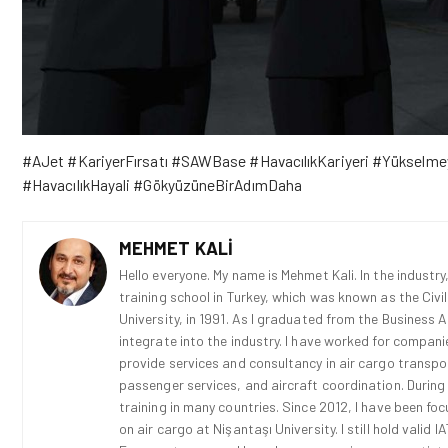
#AJet #KariyerFırsatı #SAWBase #HavacılıkKariyeri #Yükselmey
#HavacılıkHayali #GökyüzüneBirAdımDaha
MEHMET KALI
Hello everyone. My name is Mehmet Kali. In the industry,
training school in Turkey, which was known as the Civi
University, in 1991. As I graduated from the Business 
integrate into the industry. I have worked for compani
provide services and consultancy in air cargo transport
passenger services, and aircraft coordination. During
training in many countries. Since 2012, I have been fo
on air cargo at Nişantaşı University. I still hold vali