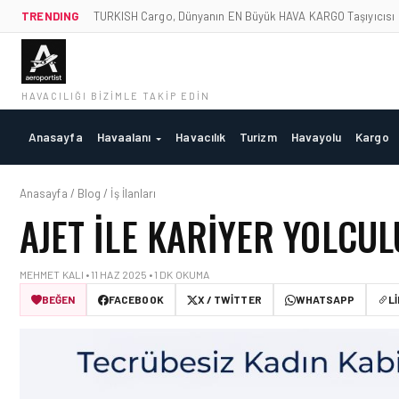
TRENDING
TURKISH Cargo, Dünyanın EN Büyük HAVA KARGO Taşıyıcısı
HAVACILIĞI BIZIMLE TAKIP EDIN
Anasayfa
Havaalanı
Havacılık
Turizm
Havayolu
Kargo
Anasayfa / Blog / İş İlanları
AJET ILE KARIYER YOLCU
MEHMET KALI • 11 HAZ 2025 • 1 DK OKUMA
BEĞEN
FACEBOOK
X / TWITTER
WHATSAPP
L