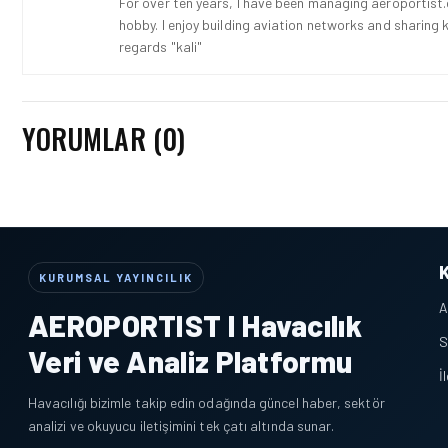
For over ten years, I have been managing aeroportist.c
hobby. I enjoy building aviation networks and sharing k
regards "kali"
YORUMLAR (0)
KURUMSAL YAYINCILIK
A
AEROPORTIST I Havacılık
S
Veri ve Analiz Platformu
İ
Havacılığı bizimle takip edin odağında güncel haber, sektör
analizi ve okuyucu iletişimini tek çatı altında sunar.