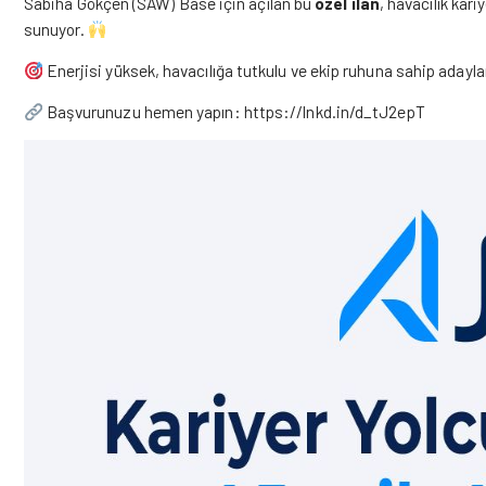
Sabiha Gökçen (SAW) Base için açılan bu
özel ilan
, havacılık kar
sunuyor.
Enerjisi yüksek, havacılığa tutkulu ve ekip ruhuna sahip adayla
Başvurunuzu hemen yapın:
https://lnkd.in/d_tJ2epT