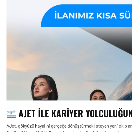
AJET ILE KARIYER YOLCULUĞUN
AJet, gökyüzü hayalini gerçeğe dönüştürmek isteyen yeni ekip ark