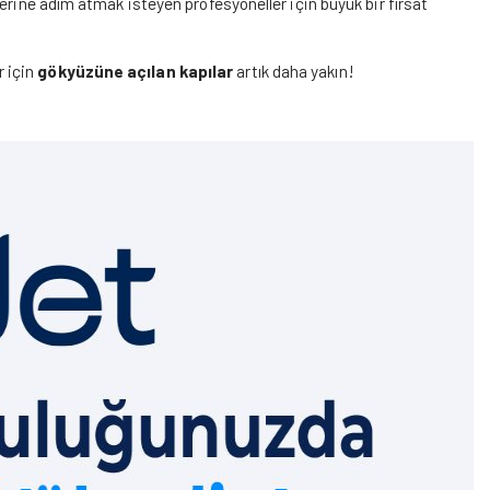
iyerine adım atmak isteyen profesyoneller için büyük bir fırsat
r için
gökyüzüne açılan kapılar
artık daha yakın!