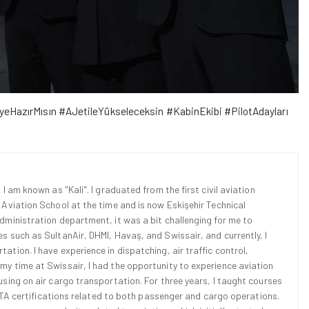
eHazırMısın #AJetileYükseleceksin #KabinEkibi #PilotAdayları
 I am known as "Kali". I graduated from the first civil aviation
l Aviation School at the time and is now Eskişehir Technical
Administration department, it was a bit challenging for me to
es such as SultanAir, DHMI, Havaş, and Swissair, and currently, I
ation. I have experience in dispatching, air traffic control,
 my time at Swissair, I had the opportunity to experience aviation
cusing on air cargo transportation. For three years, I taught courses
d IATA certifications related to both passenger and cargo operations.