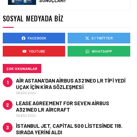
SONUÇLARI!
YENI DÖNEM BAŞLIYOR VE
EKIP ARKADAŞLARI
ARANIYOR
SOSYAL MEDYADA BIZ
FACEBOOK
X / TWITTER
İŞ İLANLARI • 16 MAY 2026
EMIRATES AĞUSTOS’TA
YOUTUBE
WHATSAPP
İSTANBUL’DA TEKNISYEN
ROADSHOW DÜZENLIYOR!
ÇOK OKUNANLAR
AIR ASTANA’DAN AIRBUS A321NEO LR TIPI YEDI
1
UÇAK IÇIN KIRA SÖZLEŞMESI
06 AĞU 2024
LEASE AGREEMENT FOR SEVEN AIRBUS
2
A321NEO LR AIRCRAFT
06 AĞU 2024
İSTANBUL JET, CAPITAL 500 LISTESINDE 118.
3
SIRADA YERINI ALDI