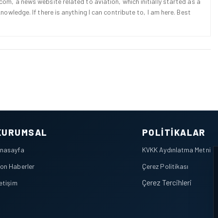
om, a news website related to aviation, which initially started as a
nowledge. If there is anything I can contribute to, I am here. Best
KURUMSAL
POLITIKALAR
nasayfa
KVKK Aydınlatma Metni
on Haberler
Çerez Politikası
Çerez Tercihleri
letişim