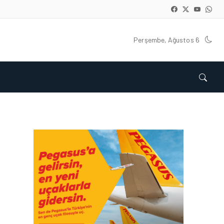
Perşembe, Ağustos 6
İŞ İLANLARI • 24 TEM 2026
AIR ARABIA AILESI
BÜYÜYOR! 2026 AÇIK
POZISYONLAR
İŞ İLANLARI • 16 MAY 2026