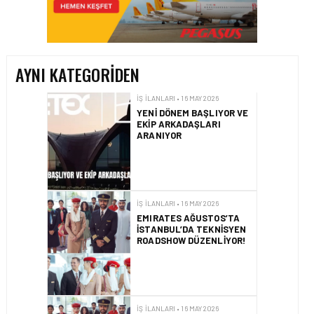
YENI DÖNEM BAŞLIYOR VE
EKIP ARKADAŞLARI
ARANIYOR
AYNI KATEGORIDEN
İŞ İLANLARI • 16 MAY 2026
EMIRATES AĞUSTOS’TA
İSTANBUL’DA TEKNISYEN
ROADSHOW DÜZENLIYOR!
İŞ İLANLARI • 16 MAY 2026
EMIRATES KABIN MEMURU
İŞE ALIM GÜNLERI
İŞ İLANLARI • 16 MAY 2026