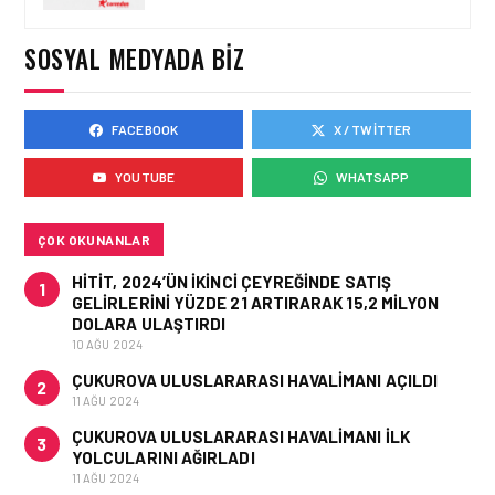
CARGO CHIEF
COMMERCIAL OFFICER
SOSYAL MEDYADA BIZ
OLDU
FACEBOOK
X / TWITTER
KARGO • 06 TEM 2026
FLYDUBAI’DEN SABIHA
YOUTUBE
WHATSAPP
GÖKÇEN’E GÜNLÜK
UÇUŞLAR VE KARGO
HIZMETI BAŞLADI!
ÇOK OKUNANLAR
HITIT, 2024’ÜN IKINCI ÇEYREĞINDE SATIŞ
1
GELIRLERINI YÜZDE 21 ARTIRARAK 15,2 MILYON
DOLARA ULAŞTIRDI
10 AĞU 2024
ÇUKUROVA ULUSLARARASI HAVALIMANI AÇILDI
2
11 AĞU 2024
ÇUKUROVA ULUSLARARASI HAVALIMANI İLK
3
YOLCULARINI AĞIRLADI
11 AĞU 2024