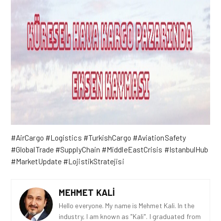
#AirCargo #Logistics #TurkishCargo #AviationSafety
#GlobalTrade #SupplyChain #MiddleEastCrisis #IstanbulHub
#MarketUpdate #LojistikStratejisi
MEHMET KALI
Hello everyone. My name is Mehmet Kali. In the
industry, I am known as "Kali". I graduated from