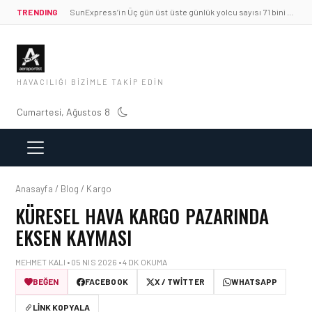
TRENDING
SunExpress’in Üç gün üst üste günlük yolcu sayısı 71 bini aştı
HAVACILIĞI BIZIMLE TAKIP EDIN
Cumartesi, Ağustos 8
Anasayfa / Blog / Kargo
KÜRESEL HAVA KARGO PAZARINDA
EKSEN KAYMASI
MEHMET KALI • 05 NIS 2026 • 4 DK OKUMA
BEĞEN
FACEBOOK
X / TWITTER
WHATSAPP
LINK KOPYALA