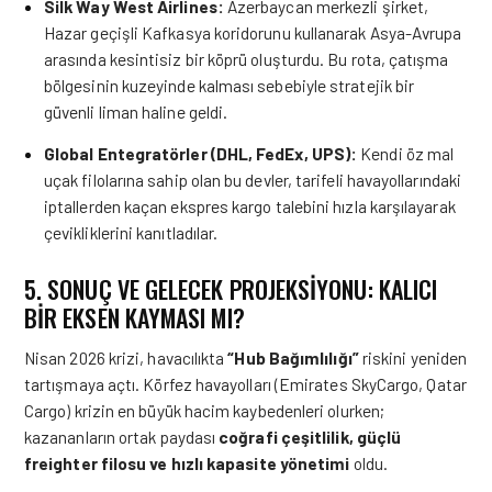
Silk Way West Airlines:
Azerbaycan merkezli şirket,
Hazar geçişli Kafkasya koridorunu kullanarak Asya-Avrupa
arasında kesintisiz bir köprü oluşturdu. Bu rota, çatışma
bölgesinin kuzeyinde kalması sebebiyle stratejik bir
güvenli liman haline geldi.
Global Entegratörler (DHL, FedEx, UPS):
Kendi öz mal
uçak filolarına sahip olan bu devler, tarifeli havayollarındaki
iptallerden kaçan ekspres kargo talebini hızla karşılayarak
çevikliklerini kanıtladılar.
5. SONUÇ VE GELECEK PROJEKSİYONU: KALICI
BİR EKSEN KAYMASI MI?
Nisan 2026 krizi, havacılıkta
“Hub Bağımlılığı”
riskini yeniden
tartışmaya açtı. Körfez havayolları (Emirates SkyCargo, Qatar
Cargo) krizin en büyük hacim kaybedenleri olurken;
kazananların ortak paydası
coğrafi çeşitlilik, güçlü
freighter filosu ve hızlı kapasite yönetimi
oldu.