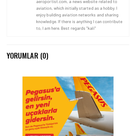
aeroportist.com, a news website related to
aviation, which initially started as a hobby. I
enjoy building aviation networks and sharing
knowledge. If there is anything I can contribute
to, I am here. Best regards "kali"
YORUMLAR (0)
KARGO • 26 TEM 2026
HONG KONG VE ÇIN’DEN
AVRUPA’YA HAVA
KARGODA SERT DÜŞÜŞ
KARGO • 08 TEM 2026
TURHAN ÖZEN SAUDI