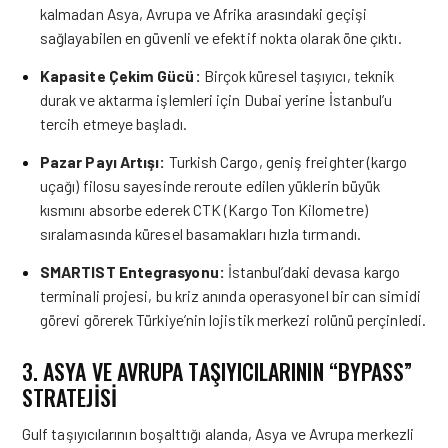
kalmadan Asya, Avrupa ve Afrika arasındaki geçişi
sağlayabilen en güvenli ve efektif nokta olarak öne çıktı.
Kapasite Çekim Gücü:
Birçok küresel taşıyıcı, teknik
durak ve aktarma işlemleri için Dubai yerine İstanbul’u
tercih etmeye başladı.
Pazar Payı Artışı:
Turkish Cargo, geniş freighter (kargo
uçağı) filosu sayesinde reroute edilen yüklerin büyük
kısmını absorbe ederek CTK (Kargo Ton Kilometre)
sıralamasında küresel basamakları hızla tırmandı.
SMARTIST Entegrasyonu:
İstanbul’daki devasa kargo
terminali projesi, bu kriz anında operasyonel bir can simidi
görevi görerek Türkiye’nin lojistik merkezi rolünü perçinledi.
3. ASYA VE AVRUPA TAŞIYICILARININ “BYPASS”
STRATEJİSİ
Gulf taşıyıcılarının boşalttığı alanda, Asya ve Avrupa merkezli