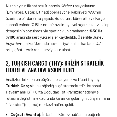
Nisan ayının ilk haftası itibarıyla Körfez taşıyıcılarının
(Emirates, Qatar, Etihad) operasyonel kabiliyeti %50’nin
üzerinde bir daralma yaşadı. Bu durum, küresel hava kargo
kapasitesinde %18’lik net bir azalmaya yol açarken, arz-talep
dengesinin bozulmasıyla spot navlun oranlarında
%50 ile
%100
arasında sert yükselişler kaydedildi. Özellikle Güney
Asya-Avrupa koridorunda navlun fiyatları bir haftada %70
artış göstererek rekor seviyelere ulaştı.
2. TURKISH CARGO (THY): KRİZİN STRATEJİK
LİDERİ VE ANA DIVERSION HUB’I
Analizler, krizden en büyük operasyonel ve ticari faydayı
Turkish Cargo
’nun sağladığını göstermektedir. İstanbul
Havalimanı (IST), Orta Doğu’daki istikrarsızlık nedeniyle
rotasını değiştirmek zorunda kalan kargolar için dünyanın ana
“diversion” (sapma) merkezi haline geldi.
Coğrafi Avantaj:
İstanbul, Körfez hub’larına bağımlı