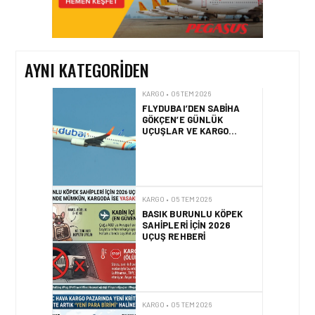
CARGO CHIEF
COMMERCIAL OFFICER
OLDU
AYNI KATEGORIDEN
KARGO • 06 TEM 2026
FLYDUBAI’DEN SABIHA
GÖKÇEN’E GÜNLÜK
UÇUŞLAR VE KARGO
HIZMETI BAŞLADI!
KARGO • 05 TEM 2026
BASIK BURUNLU KÖPEK
SAHIPLERI IÇIN 2026
UÇUŞ REHBERI
KARGO • 05 TEM 2026
BANGLADEŞ HAVA KARGO