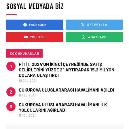
SOSYAL MEDYADA BIZ
OLDU
FACEBOOK
X / TWITTER
KARGO • 06 TEM 2026
FLYDUBAI’DEN SABIHA
YOUTUBE
WHATSAPP
GÖKÇEN’E GÜNLÜK
UÇUŞLAR VE KARGO
HIZMETI BAŞLADI!
ÇOK OKUNANLAR
HITIT, 2024’ÜN IKINCI ÇEYREĞINDE SATIŞ
1
GELIRLERINI YÜZDE 21 ARTIRARAK 15,2 MILYON
DOLARA ULAŞTIRDI
10 AĞU 2024
ÇUKUROVA ULUSLARARASI HAVALIMANI AÇILDI
2
11 AĞU 2024
ÇUKUROVA ULUSLARARASI HAVALIMANI İLK
3
YOLCULARINI AĞIRLADI
11 AĞU 2024