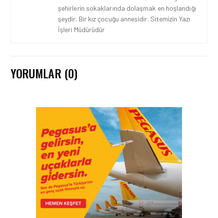
şehirlerin sokaklarında dolaşmak en hoşlandığı
şeydir. Bir kız çocuğu annesidir. Sitemizin Yazı
İşleri Müdürüdür
YORUMLAR (0)
KARGO • 26 TEM 2026
HONG KONG VE ÇIN’DEN
AVRUPA’YA HAVA
KARGODA SERT DÜŞÜŞ
KARGO • 08 TEM 2026
TURHAN ÖZEN SAUDI
CARGO CHIEF
COMMERCIAL OFFICER