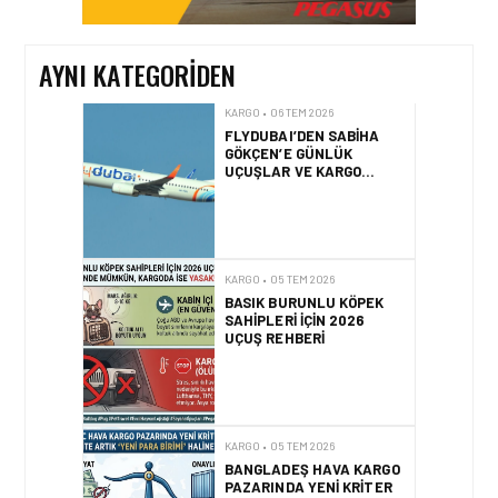
OLDU
AYNI KATEGORIDEN
KARGO • 06 TEM 2026
FLYDUBAI’DEN SABIHA
GÖKÇEN’E GÜNLÜK
UÇUŞLAR VE KARGO
HIZMETI BAŞLADI!
KARGO • 05 TEM 2026
BASIK BURUNLU KÖPEK
SAHIPLERI IÇIN 2026
UÇUŞ REHBERI
KARGO • 05 TEM 2026
BANGLADEŞ HAVA KARGO
PAZARINDA YENI KRITER