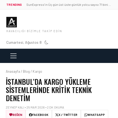
TRENDING
SunExpress’in Üç gün üst üste günlük yolcu sayısı 71 bini aştı
HAVACILIĞI BIZIMLE TAKIP EDIN
Cumartesi, Ağustos 8
Anasayfa / Blog / Kargo
İSTANBUL’DA KARGO YÜKLEME
SISTEMLERINDE KRITIK TEKNIK
DENETIM
ZEYNEP KALI • 25 MAR 2026 • 2 DK OKUMA
BEĞEN
FACEBOOK
X / TWITTER
WHATSAPP