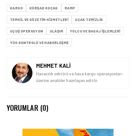
KARGO
KÜRŞAD KOÇAK
RAMP
TEMSIL VE GÖZETIM HIZMETLERI
UÇAK TEMIZLIK
UÇUŞ OPERASYON
ULAŞIM
YOLCU VE BAGAJ IŞLEMLERI
YÜK KONTROLÜ VE HABERLEŞME
MEHMET KALI
Havacılık sektörü ve hava kargo operasyonları
üzerine analizler hazırlayan editör.
YORUMLAR (0)
FIRMA HABERLERI • 04 AĞU 2026