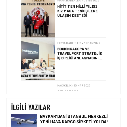
HITIT’TEN MILLI YILDIZ
KIZ MASA TENISÇILERE
ULAŞIM DESTEĞI
FIRMA HABERLERI • 31 MAR 2026
BOOKINGAGORA VE
TRAVELPORT STRATEJIK
IŞ BIRLIĞI ANLAŞMASINI
YENILEDI!
HAVACILIK • 10 MAR 2026
AIR ASTANA
GLOBEMEETS
İSTANBUL’DA KÜRESEL
BAĞLANTIYI
İLGILI YAZILAR
GÜÇLENDIRIYOR
BAYKAR’DAN İSTANBUL MERKEZLI
YENI HAVA KARGO ŞIRKETI YOLDA!
FIRMA HABERLERI • 04 AĞU 2026