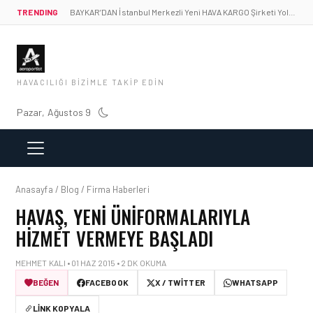
TRENDING
BAYKAR’DAN İstanbul Merkezli Yeni HAVA KARGO Şirketi Yolda!
HAVACILIĞI BIZIMLE TAKIP EDIN
Pazar, Ağustos 9
Anasayfa / Blog / Firma Haberleri
HAVAŞ, YENI ÜNIFORMALARIYLA
HIZMET VERMEYE BAŞLADI
MEHMET KALI • 01 HAZ 2015 • 2 DK OKUMA
BEĞEN
FACEBOOK
X / TWITTER
WHATSAPP
LINK KOPYALA