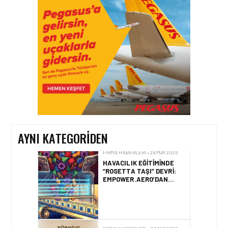
TAV
HAVALIMANLARI’NDAN
CAPITAL 500 BAŞARISI!
FIRMA HABERLERI • 23 TEM 2026
SOCAR TÜRKIYE’DEN
İSTANBUL
HAVALIMANI’NDA KRITIK
PROJE HAMLESI
AYNI KATEGORIDEN
FIRMA HABERLERI • 28 MAY 2026
HAVACILIK EĞITIMINDE
“ROSETTA TAŞI” DEVRI:
EMPOWER.AERO’DAN
CBTA-UNITY™ TANITILDI
FIRMA HABERLERI • 02 NIS 2026