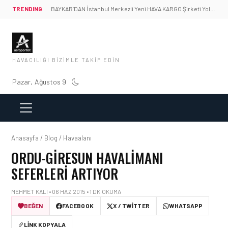
TRENDING
BAYKAR’DAN İstanbul Merkezli Yeni HAVA KARGO Şirketi Yolda!
HAVACILIĞI BIZIMLE TAKIP EDIN
Pazar, Ağustos 9
Anasayfa / Blog / Havaalanı
ORDU-GIRESUN HAVALIMANI
SEFERLERI ARTIYOR
MEHMET KALI • 06 HAZ 2015 • 1 DK OKUMA
BEĞEN
FACEBOOK
X / TWITTER
WHATSAPP
LINK KOPYALA