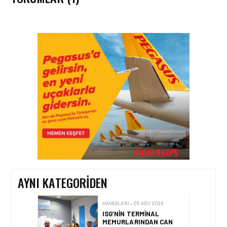
HAVAALANI • 05 AĞU 2026
İSTANBUL VALI
YARDIMCISI BEKIR
DINKIRCI’DEN KONTROL
KULESI’NE ZIYARET
HAVAALANI • 05 AĞU 2026
TASARIMDAN GERÇEĞE:
ANKARA HAVALIMANI
DEVLET KONUKEVI
AYNI KATEGORIDEN
HAVAALANI • 05 AĞU 2026
ISG’NIN TERMINAL
MEMURLARINDAN CAN
KURTARAN HAMLE