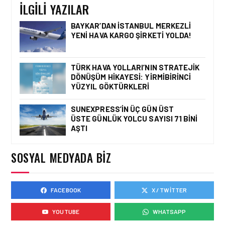
İLGILI YAZILAR
BAYKAR’DAN İSTANBUL MERKEZLI
YENI HAVA KARGO ŞIRKETI YOLDA!
HAVAALANI • 05 AĞU 2026
İSTANBUL VALI
YARDIMCISI BEKIR
TÜRK HAVA YOLLARI’NIN STRATEJIK
DINKIRCI’DEN KONTROL
DÖNÜŞÜM HIKAYESI: YIRMIBIRINCI
KULESI’NE ZIYARET
YÜZYIL GÖKTÜRKLERI
SUNEXPRESS’IN ÜÇ GÜN ÜST
ÜSTE GÜNLÜK YOLCU SAYISI 71 BINI
HAVAALANI • 05 AĞU 2026
AŞTI
TASARIMDAN GERÇEĞE:
ANKARA HAVALIMANI
DEVLET KONUKEVI
SOSYAL MEDYADA BIZ
FACEBOOK
X / TWITTER
HAVAALANI • 05 AĞU 2026
ISG’NIN TERMINAL
YOUTUBE
WHATSAPP
MEMURLARINDAN CAN
KURTARAN HAMLE