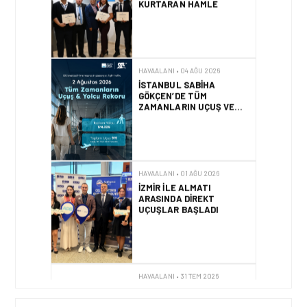
HAVAALANI • 04 AĞU 2026
İSTANBUL SABIHA
GÖKÇEN’DE TÜM
ZAMANLARIN UÇUŞ VE
YOLCU REKORU KIRILDI
HAVAALANI • 01 AĞU 2026
İZMIR ILE ALMATI
ARASINDA DIREKT
UÇUŞLAR BAŞLADI
HAVAALANI • 31 TEM 2026
DALAMAN
HAVALIMANI\’NDAN
TÜRKIYE\’DE BIR İLK