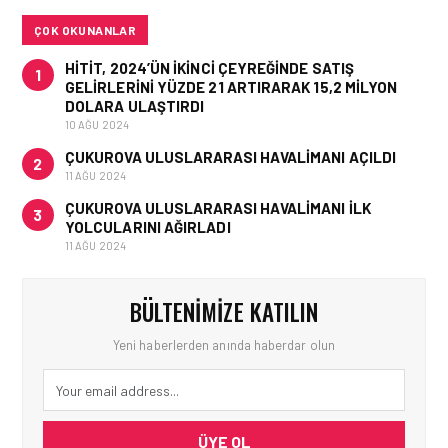
ÇOK OKUNANLAR
HITIT, 2024’ÜN IKINCI ÇEYREĞINDE SATIŞ
1
GELIRLERINI YÜZDE 21 ARTIRARAK 15,2 MILYON
DOLARA ULAŞTIRDI
10 AĞU 2024
ÇUKUROVA ULUSLARARASI HAVALIMANI AÇILDI
2
11 AĞU 2024
ÇUKUROVA ULUSLARARASI HAVALIMANI İLK
3
YOLCULARINI AĞIRLADI
11 AĞU 2024
BÜLTENIMIZE KATILIN
Yeni haberlerden anında haberdar olun
ÜYE OL