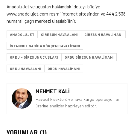
AnadoluJet ve uçuşları hakkındaki detaylı bilgiye
www.anadolujet.com resmi internet sitesinden ve 444 2 538
numaralı çağrı merkezi ulaşılabilinir.
ANADOLUJET
GIRESUN HAVAALANI
GIRESUN HAVALIMANI
İSTANBUL SABIHA GÖKÇEN HAVALIMANI
ORDU – GIRESUN UÇUŞLARI
ORDU GIRESUN HAVALIMANI
ORDU HAVAALANI
ORDU HAVALIMANI
MEHMET KALI
Havacılık sektörü ve hava kargo operasyonları
üzerine analizler hazırlayan editör.
YORUMLAR (1)