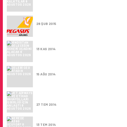
DELHI ,PEGASUS’UN ASIA’DA YENI UÇUŞ NO
28 ŞUB 2015
HINDISTAN GELECEĞIN ASKERI UÇAĞINI AL
13 KAS 2014
ÇELEBI CEO ATADI
15 AĞU 2014
JET AIRWAYS VE ETIHAD HAVAYOLLARI IŞBIR
ANLAŞTI
27 TEM 2014
NEREDE A380 UÇUYOR?
13 TEM 2014