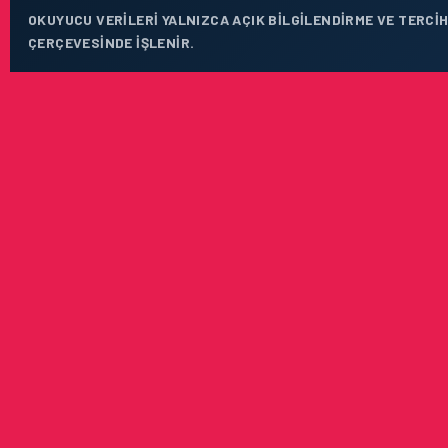
OKUYUCU VERILERI YALNIZCA AÇIK BILGILENDIRME VE TERCIH
ÇERÇEVESINDE IŞLENIR.