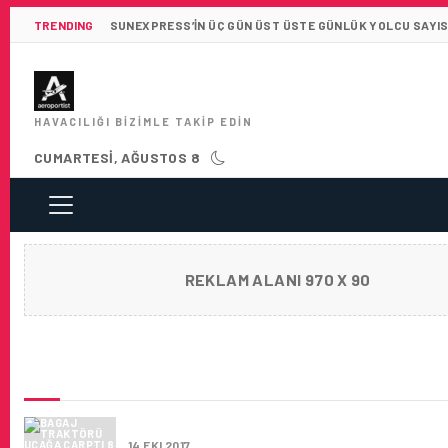
TRENDING
SUNEXPRESS’IN ÜÇ GÜN ÜST ÜSTE GÜNLÜK YOLCU SAYISI 
HAVACILIĞI BIZIMLE TAKIP EDIN
CUMARTESI, AĞUSTOS 8
REKLAM ALANI 970 X 90
SON HABERLER
BAGAJ TRAKTÖRÜ UÇAĞA ÇARPTI
14 EKI 2017