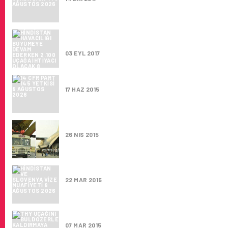
HINDISTAN HAVACILIĞI BÜYÜMEYE DEVAM 
2.100 UÇAĞA IHTIYACI OLACAK
03 EYL 2017
14 CFR PART 145 YETKISI
17 HAZ 2015
HINDISTAN YARDIM ÇALIŞMALARINI HIZLAN
26 NIS 2015
HINDISTAN VE SLOVENYA VIZE MUAFIYETI
22 MAR 2015
THY UÇAĞINI BULDOZERLE KALDIRMAYA KA
07 MAR 2015