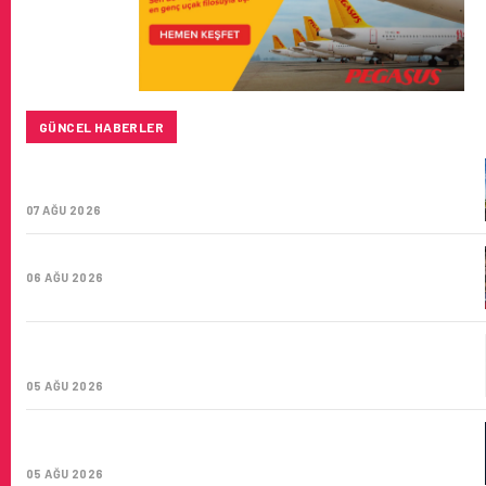
GÜNCEL HABERLER
SUNEXPRESS’IN ÜÇ GÜN ÜST ÜSTE GÜNLÜK YOLCU
SAYISI 71 BINI AŞTI
07 AĞU 2026
HITIT BILIŞIM 500’DE SEKTÖREL YAZILIM BIRINCISI
06 AĞU 2026
CORENDON’DAN YAKIT VERIMLILIĞI VE
SÜRDÜRÜLEBILIRLIK IÇIN İŞ BIRLIĞI!
05 AĞU 2026
AIR ASTANA’DAN 2026 YILI İLK YARI FINANSAL VE
OPERASYONEL SONUÇLARI!
05 AĞU 2026