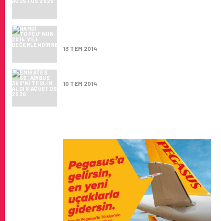
TÜRK HAVA YOLLARI HINDISTAN DAHA FAZ
YAPMAK ISTIYOR
13 TEM 2014
EMIRATES 50. AIRBUS 380'NI TESLIM ALDI
10 TEM 2014