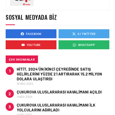
ENUYGUN.COM’DAN YAZ
ROTASI: TÜRKIYE’NIN EN
POPÜLER PLAJLARI
SOSYAL MEDYADA BIZ
FACEBOOK
X / TWITTER
TURIZM • 18 TEM 2026
JAPONYA’YI KENDI
YOUTUBE
WHATSAPP
HIZINIZDA
KEŞFEDIN,TREN VE
OTOBÜSLE YENI BIR
GÜZERGÂH
ÇOK OKUNANLAR
HITIT, 2024’ÜN IKINCI ÇEYREĞINDE SATIŞ
1
GELIRLERINI YÜZDE 21 ARTIRARAK 15,2 MILYON
DOLARA ULAŞTIRDI
10 AĞU 2024
ÇUKUROVA ULUSLARARASI HAVALIMANI AÇILDI
2
11 AĞU 2024
ÇUKUROVA ULUSLARARASI HAVALIMANI İLK
3
YOLCULARINI AĞIRLADI
11 AĞU 2024