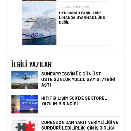
HER SABAH FARKLI BIR
LIMANDA UYANMAK LÜKS
DEĞIL
TURIZM • 01 TEM 2026
UCUZABILET, HAVA YOLU
İÇERIK ALTYAPISINDA
AIRVIATECH’I TERCIH ETTI
İLGILI YAZILAR
SUNEXPRESS’IN ÜÇ GÜN ÜST
ÜSTE GÜNLÜK YOLCU SAYISI 71 BINI
AŞTI
TURIZM • 24 TEM 2026
AIRVIATECH VE WINGIE
ENUYGUN GROUP’TAN
HITIT BILIŞIM 500’DE SEKTÖREL
SEYAHAT
YAZILIM BIRINCISI
TEKNOLOJILERINDE GÜÇ
BIRLIĞI
CORENDON’DAN YAKIT VERIMLILIĞI VE
SÜRDÜRÜLEBILIRLIK IÇIN İŞ BIRLIĞI!
TURIZM • 24 TEM 2026