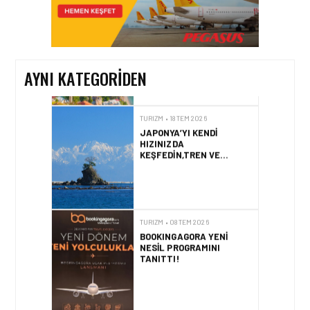
ENUYGUN.COM’DAN YAZ
ROTASI: TÜRKIYE’NIN EN
POPÜLER PLAJLARI
AYNI KATEGORIDEN
TURIZM • 18 TEM 2026
JAPONYA’YI KENDI
HIZINIZDA
KEŞFEDIN,TREN VE
OTOBÜSLE YENI BIR
GÜZERGÂH
TURIZM • 08 TEM 2026
BOOKINGAGORA YENI
NESIL PROGRAMINI
TANITTI!
TURIZM • 02 TEM 2026