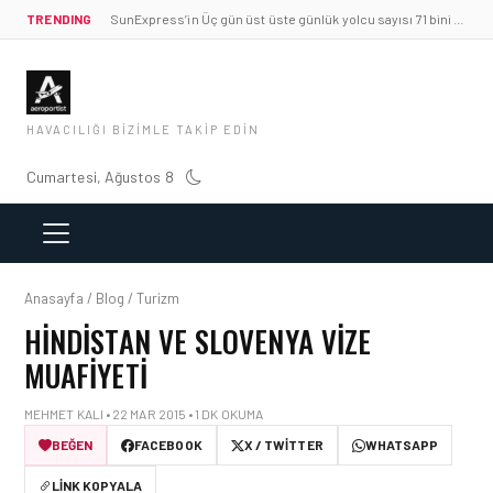
TRENDING
SunExpress’in Üç gün üst üste günlük yolcu sayısı 71 bini aştı
HAVACILIĞI BIZIMLE TAKIP EDIN
Cumartesi, Ağustos 8
Anasayfa / Blog / Turizm
HINDISTAN VE SLOVENYA VIZE
MUAFIYETI
MEHMET KALI • 22 MAR 2015 • 1 DK OKUMA
BEĞEN
FACEBOOK
X / TWITTER
WHATSAPP
LINK KOPYALA