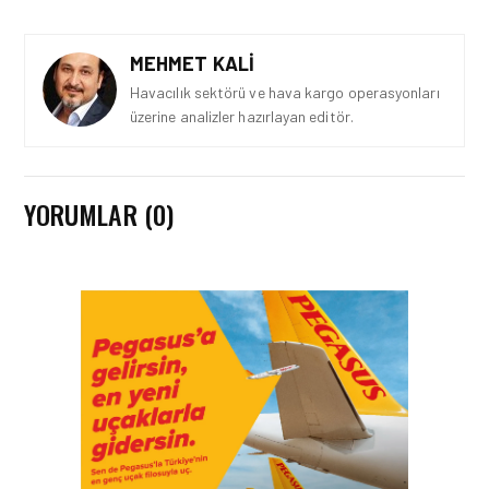
MEHMET KALI
Havacılık sektörü ve hava kargo operasyonları
üzerine analizler hazırlayan editör.
YORUMLAR (0)
TURIZM • 24 TEM 2026
AIRVIATECH VE WINGIE
ENUYGUN GROUP’TAN
SEYAHAT
TEKNOLOJILERINDE GÜÇ
BIRLIĞI
TURIZM • 24 TEM 2026