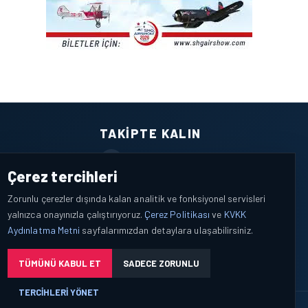
TAKIPTE KALIN
Facebook
Çerez tercihleri
X / Twitter
Zorunlu çerezler dışında kalan analitik ve fonksiyonel servisleri
yalnızca onayınızla çalıştırıyoruz.
Çerez Politikası
ve
KVKK
YouTube
Aydınlatma Metni
sayfalarımızdan detaylara ulaşabilirsiniz.
WhatsApp
TÜMÜNÜ KABUL ET
SADECE ZORUNLU
TERCIHLERI YÖNET