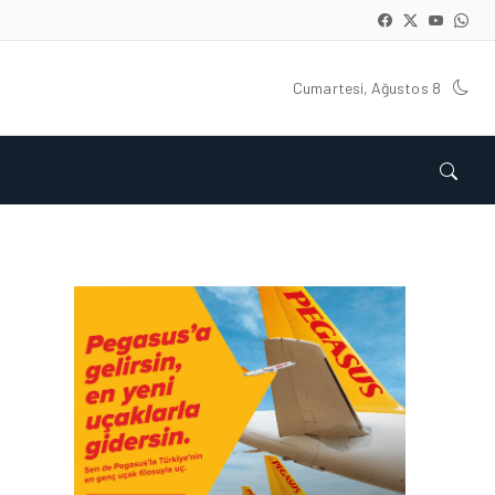
Cumartesi, Ağustos 8
HAVAYOLU • 07 AĞU 2026
SUNEXPRESS’IN ÜÇ GÜN
ÜST ÜSTE GÜNLÜK
YOLCU SAYISI 71 BINI AŞTI