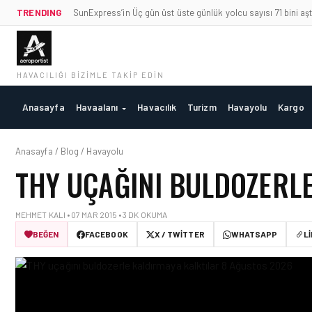
TRENDING
SunExpress’in Üç gün üst üste günlük yolcu sayısı 71 bini aşt
HAVACILIĞI BIZIMLE TAKIP EDIN
Anasayfa
Havaalanı
Havacılık
Turizm
Havayolu
Kargo
Anasayfa / Blog / Havayolu
THY UÇAĞINI BULDOZERL
MEHMET KALI • 07 MAR 2015 • 3 DK OKUMA
BEĞEN
FACEBOOK
X / TWITTER
WHATSAPP
L