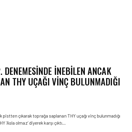
. DENEMESINDE INEBILEN ANCAK
AN THY UÇAĞI VINÇ BULUNMADIĞI
 pistten çıkarak toprağa saplanan THY uçağı vinç bulunmadığı
THY ‘Asla olmaz’ diyerek karşı çıktı…