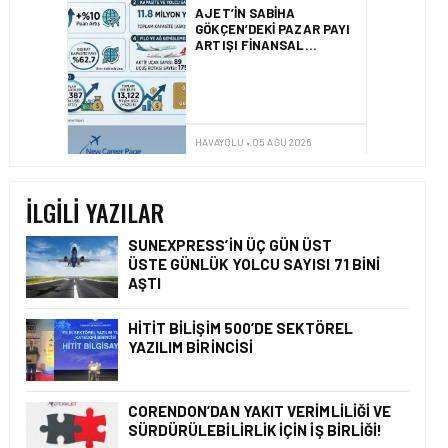
HAVAYOLU • 05 AĞU 2026
SUNEXPRESS’TEN YENI
KARIYER WEB SITESI VE
DIJITAL İŞE ALIM
PLATFORMU!
HAVAYOLU • 05 AĞU 2026
AIR ASTANA, EASIE BY
İLGILI YAZILAR
ICRON’UN KAYNAK
YÖNETIM SISTEMI’NI (RMS)
CANLIYA ALDI
SUNEXPRESS’IN ÜÇ GÜN ÜST
ÜSTE GÜNLÜK YOLCU SAYISI 71 BINI
AŞTI
HAVAYOLU • 07 AĞU 2026
HITIT BILIŞIM 500’DE SEKTÖREL
SUNEXPRESS’IN ÜÇ GÜN
YAZILIM BIRINCISI
ÜST ÜSTE GÜNLÜK
YOLCU SAYISI 71 BINI AŞTI
CORENDON’DAN YAKIT VERIMLILIĞI VE
SÜRDÜRÜLEBILIRLIK IÇIN İŞ BIRLIĞI!