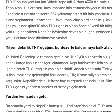
THY filosuna yeni katılan Göbeklitepe adlı Airbus A330 tipi yolc
Tribhuvan Uluslararası Havalimanı’na iniş esnasında yoğun sis ne
üzerinde tur attıktan sonra 224 yolcusuyla sert bir iniş yapmıştı.
alana saplanmıştı. Katmandu Havalimanı olayın ardından iniş-kalk
çok yakınında gömülü olan THY uçağını bir an önce güvenli bir böl
yokluk içinde yüzen Nepal’de böylesine devasa bir uçağı yerinden 
yetkililer kara kara düşünmeye başladı.
Milyon dolarlık THY uçağını, buldozerle kaldırmaya kalktıla
Yol İşleri Bakanlığı ile temasa geçildi ve iki büyük buldozerin bu iş
ancak kargo kapısından içeri alınamadı. Kapı buldozerler için çok d
içeri girerek THY uçağının yanına getirildi. Ancak o noktada Türk yet
kullanılmaz hale geleceğini fark ederek, ‘Hiç kimse milyonlarca d
karşı çıktı. Nepalliler de bu itiraza boyun eğmek zorunda kaldı. Şi
THY uçağını yerinden hareket ettirmeye çalışmak.
Yardım komşudan geldi
Bu amaçla yardım Nepal’in komşusu Hindistan’dan geldi. THY uçağ
Kuvvetleri’ne bağlı bir C-130J kargo uçağı, dün Katmandu’ya normal