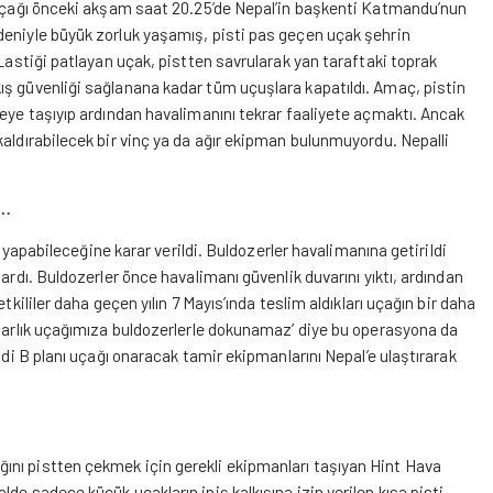
u uçağı önceki akşam saat 20.25’de Nepal’in başkenti Katmandu’nun
deniyle büyük zorluk yaşamış, pisti pas geçen uçak şehrin
 Lastiği patlayan uçak, pistten savrularak yan taraftaki toprak
ış güvenliği sağlanana kadar tüm uçuşlara kapatıldı. Amaç, pistin
geye taşıyıp ardından havalimanını tekrar faaliyete açmaktı. Ancak
kaldırabilecek bir vinç ya da ağır ekipman bulunmuyordu. Nepalli
r…
i yapabileceğine karar verildi. Buldozerler havalimanına getirildi
ardı. Buldozerler önce havalimanı güvenlik duvarını yıktı, ardından
kililer daha geçen yılın 7 Mayıs’ında teslim aldıkları uçağın bir daha
olarlık uçağımıza buldozerlerle dokunamaz’ diye bu operasyona da
mdi B planı uçağı onaracak tamir ekipmanlarını Nepal’e ulaştırarak
ını pistten çekmek için gerekli ekipmanları taşıyan Hint Hava
de sadece küçük uçakların iniş kalkışına izin verilen kısa pisti