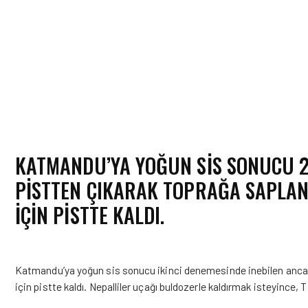
KATMANDU’YA YOĞUN SIS SONUCU 2
PISTTEN ÇIKARAK TOPRAĞA SAPLAN
IÇIN PISTTE KALDI.
Katmandu’ya yoğun sis sonucu ikinci denemesinde inebilen ancak
için pistte kaldı. Nepalliler uçağı buldozerle kaldırmak isteyince, 