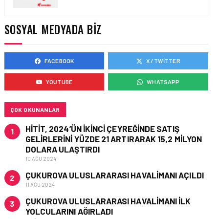
HAVAYOLU • 05 AĞU 2026
CORENDON’DAN YAKIT
SOSYAL MEDYADA BIZ
VERIMLILIĞI VE
SÜRDÜRÜLEBILIRLIK IÇIN
İŞ BIRLIĞI!
FACEBOOK
X / TWITTER
YOUTUBE
WHATSAPP
HAVAYOLU • 05 AĞU 2026
AIR ASTANA’DAN 2026
YILI İLK YARI FINANSAL
VE OPERASYONEL
ÇOK OKUNANLAR
SONUÇLARI!
HITIT, 2024’ÜN IKINCI ÇEYREĞINDE SATIŞ
1
GELIRLERINI YÜZDE 21 ARTIRARAK 15,2 MILYON
DOLARA ULAŞTIRDI
10 AĞU 2024
ÇUKUROVA ULUSLARARASI HAVALIMANI AÇILDI
2
11 AĞU 2024
ÇUKUROVA ULUSLARARASI HAVALIMANI İLK
3
YOLCULARINI AĞIRLADI