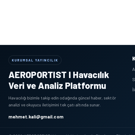
KURUMSAL YAYINCILIK
A
AEROPORTIST I Havacılık
S
Veri ve Analiz Platformu
İ
Havacılığı bizimle takip edin odağında güncel haber, sektör
analizi ve okuyucu iletişimini tek çatı altında sunar.
mehmet.kali@gmail.com