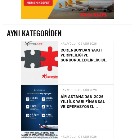
HAVAYOLU • 05 AĞU 2026
CORENDON’DAN YAKIT
VERIMLILIĞI VE
SÜRDÜRÜLEBILIRLIK IÇIN
İŞ BIRLIĞI!
AYNI KATEGORIDEN
HAVAYOLU • 05 AĞU 2026
AIR ASTANA’DAN 2026
YILI İLK YARI FINANSAL
VE OPERASYONEL
SONUÇLARI!
HAVAYOLU • 05 AĞU 2026
AJET’IN SABIHA
GÖKÇEN’DEKI PAZAR PAYI
ARTIŞI FINANSAL
SONUÇLARI NASIL
ETKILEDI?