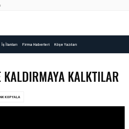
ı
İş İlanları
Firma Haberleri
Köşe Yazıları
E KALDIRMAYA KALKTILAR
INK KOPYALA