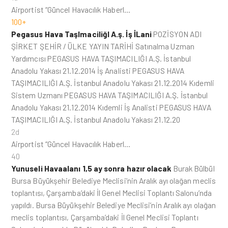
Airportist “Güncel Havacılık Haberl…
100+
Pegasus Hava TaşImaciliğI A.ş. İş İLani
POZİSYON ADI
ŞİRKET ŞEHİR / ÜLKE YAYIN TARİHİ Satınalma Uzman
Yardımcısı PEGASUS HAVA TAŞIMACILIĞI A.Ş. İstanbul
Anadolu Yakası 21.12.2014 İş Analisti PEGASUS HAVA
TAŞIMACILIĞI A.Ş. İstanbul Anadolu Yakası 21.12.2014 Kıdemli
Sistem Uzmanı PEGASUS HAVA TAŞIMACILIĞI A.Ş. İstanbul
Anadolu Yakası 21.12.2014 Kıdemli İş Analisti PEGASUS HAVA
TAŞIMACILIĞI A.Ş. İstanbul Anadolu Yakası 21.12.20
2d
Airportist “Güncel Havacılık Haberl…
40
Yunuseli Havaalanı 1,5 ay sonra hazır olacak
Burak Bülbül
Bursa Büyükşehir Belediye Meclisi’nin Aralık ayı olağan meclis
toplantısı, Çarşamba’daki İl Genel Meclisi Toplantı Salonu’nda
yapıldı. Bursa Büyükşehir Belediye Meclisi’nin Aralık ayı olağan
meclis toplantısı, Çarşamba’daki İl Genel Meclisi Toplantı