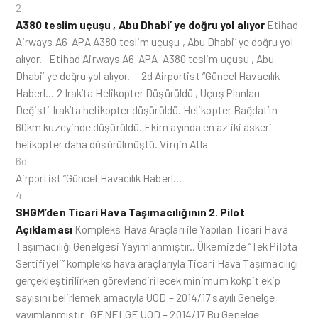
2
A380 teslim uçuşu , Abu Dhabi’ ye doğru yol alıyor
Etihad
Airways A6-APA A380 teslim uçuşu , Abu Dhabi’ ye doğru yol
alıyor. Etihad Airways A6-APA A380 teslim uçuşu , Abu
Dhabi’ ye doğru yol alıyor. 2d Airportist “Güncel Havacılık
Haberl… 2 Irak’ta Helikopter Düşürüldü , Uçuş Planları
Değişti Irak’ta helikopter düşürüldü. Helikopter Bağdat’ın
60km kuzeyinde düşürüldü. Ekim ayında en az iki askeri
helikopter daha düşürülmüştü. Virgin Atla
6d
Airportist “Güncel Havacılık Haberl…
4
SHGM’den Ticari Hava Taşımacılığının 2. Pilot
Açıklaması
Kompleks Hava Araçları ile Yapılan Ticari Hava
Taşımacılığı Genelgesi Yayımlanmıştır.. Ülkemizde “Tek Pilota
Sertifiyeli” kompleks hava araçlarıyla Ticari Hava Taşımacılığı
gerçekleştirilirken görevlendirilecek minimum kokpit ekip
sayısını belirlemek amacıyla UOD – 2014/17 sayılı Genelge
yayımlanmıştır GENELGE UOD – 2014/17 Bu Genelge