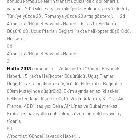
sonucu komşu ülkelerin transit uçuşlarda ciddi bir artış
yaşandı. 2013 yılı ile arşılaştırıldığında Bulgaristan yüzde 40 ,
Türkiye yüzde 28 , Romanya yüzde 20 artış gösterdi. 2d
Airportist “Güncel Havacılık Haberl… 5 Irak’ta Helikopter
Düşürüldü , Uçuş Planları Değişti Irak’ta helikopter düşürüldü.
Helikopt
6d
Airportist “Güncel Havacılık Haberl…
2
Malta 2013
eurocontrol 2d Airportist “Güncel Havacılık
Haberl… 5 Irak’ta Helikopter Düşürüldü , Uçuş Planları
Değişti Irak’ta helikopter düşürüldü. Helikopter Bağdat’ın
60km kuzeyinde düşürüldü. Ekim ayında en az iki askeri
helikopter daha düşürülmüştü. Virgin Atlantic, KLM ve Air
France, ABD’li taşıyıcı Delta Air Lines ve Dubai merkezli
Emirates havayolları dahil olmak üzere bir çok havayolu ,
ticari u
6d
Airportist “Güncel Havacılık Haberl…