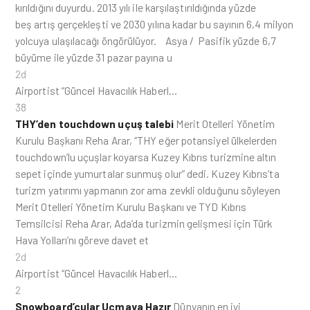
kırıldığını duyurdu. 2013 yılı ile karşılaştırıldığında yüzde
beş artış gerçekleşti ve 2030 yılına kadar bu sayının 6,4 milyon
yolcuya ulaşılacağı öngörülüyor. Asya / Pasifik yüzde 6,7
büyüme ile yüzde 31 pazar payına u
2d
Airportist “Güncel Havacılık Haberl…
38
THY’den touchdown uçuş talebi
Merit Otelleri Yönetim
Kurulu Başkanı Reha Arar, “THY eğer potansiyel ülkelerden
touchdown’lu uçuşlar koyarsa Kuzey Kıbrıs turizmine altın
sepet içinde yumurtalar sunmuş olur” dedi. Kuzey Kıbrıs’ta
turizm yatırımı yapmanın zor ama zevkli olduğunu söyleyen
Merit Otelleri Yönetim Kurulu Başkanı ve TYD Kıbrıs
Temsilcisi Reha Arar, Ada’da turizmin gelişmesi için Türk
Hava Yolları’nı göreve davet et
2d
Airportist “Güncel Havacılık Haberl…
2
Snowboard’cular Uçmaya Hazır
Dünyanın en iyi