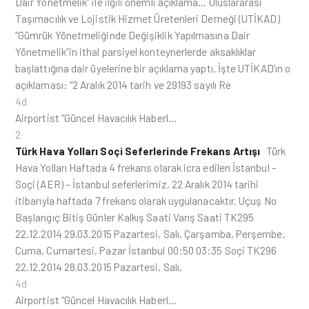
Dair Yönetmelik” ile ilgili önemli açıklama… Uluslararası
Taşımacılık ve Lojistik Hizmet Üretenleri Derneği (UTİKAD)
“Gümrük Yönetmeliğinde Değişiklik Yapılmasına Dair
Yönetmelik”in ithal parsiyel konteynerlerde aksaklıklar
başlattığına dair üyelerine bir açıklama yaptı. İşte UTİKAD’ın o
açıklaması: “2 Aralık 2014 tarih ve 29193 sayılı Re
4d
Airportist “Güncel Havacılık Haberl…
2
Türk Hava Yolları Soçi Seferlerinde Frekans Artışı
Türk
Hava Yolları Haftada 4 frekans olarak icra edilen İstanbul –
Soçi (AER) – İstanbul seferlerimiz, 22 Aralık 2014 tarihi
itibarıyla haftada 7 frekans olarak uygulanacaktır. Uçuş No
Başlangıç Bitiş Günler Kalkış Saati Varış Saati TK295
22.12.2014 29.03.2015 Pazartesi, Salı, Çarşamba, Perşembe,
Cuma, Cumartesi, Pazar İstanbul 00:50 03:35 Soçi TK296
22.12.2014 28.03.2015 Pazartesi, Salı,
4d
Airportist “Güncel Havacılık Haberl…