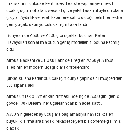
Fransa’nın Toulouse kentindeki tesiste yapılan yeni nesil
uçak, güçlü motorları, sessizliği ve yakıt tasarrufuyla ön plana
çıkıyor. Aydınlık ve ferah kabinlere sahip olduğu belirtilen ektra
geniş uçak, uzun yolculuklar için tasarlandı.
Bünyesinde A380 ve A330 gibi uçaklar bulunan Katar
Havayolları son alımla bütün geniş modelleri filosuna katmış
oldu.
Airbus Başkanı ve CEO’su Fabrice Bregier, A350’yi ‘Airbus
ailesinin en modern uçağı’ olarak nitelendirdi.
Şirket şu ana kadar bu uçak için dünya çapında 41 müşteriden
778 sipariş aldı.
Airbus’un rakibi Amerikan firması Boeing de A350 gibi geniş
gövdeli 787 Dreamliner uçaklarından bin adet sattı.
A350’nin gelecek ay uçuşlara başlamasıyla havacılıkta en
büyük iki firma arasındaki rekabette yeni bir döneme girilmiş
olacak.