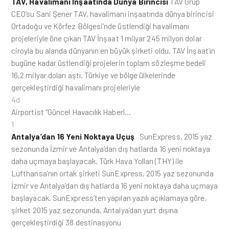
TAV, Havalimanı İnşaatında Dünya Birincisi
TAV Grup
CEO’su Sani Şener TAV, havalimanı inşaatında dünya birincisi
Ortadoğu ve Körfez Bölgesi’nde üstlendiği havalimanı
projeleriyle öne çıkan TAV İnşaat 1 milyar 245 milyon dolar
ciroyla bu alanda dünyanın en büyük şirketi oldu. TAV İnşaat’ın
bugüne kadar üstlendiği projelerin toplam sözleşme bedeli
16,2 milyar doları aştı. Türkiye ve bölge ülkelerinde
gerçekleştirdiği havalimanı projeleriyle
4d
Airportist “Güncel Havacılık Haberl…
1
Antalya’dan 16 Yeni Noktaya Uçuş
SunExpress, 2015 yaz
sezonunda İzmir ve Antalya’dan dış hatlarda 16 yeni noktaya
daha uçmaya başlayacak. Türk Hava Yolları (THY) ile
Lufthansa’nın ortak şirketi SunExpress, 2015 yaz sezonunda
İzmir ve Antalya’dan dış hatlarda 16 yeni noktaya daha uçmaya
başlayacak. SunExpress’ten yapılan yazılı açıklamaya göre,
şirket 2015 yaz sezonunda, Antalya’dan yurt dışına
gerçekleştirdiği 38 destinasyonu