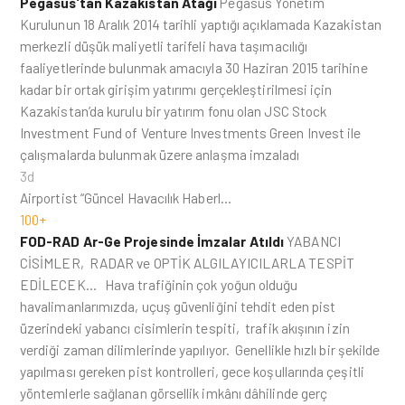
Pegasus’tan Kazakistan Atağı
Pegasus Yönetim
Kurulunun 18 Aralık 2014 tarihli yaptığı açıklamada Kazakistan
merkezli düşük maliyetli tarifeli hava taşımacılığı
faaliyetlerinde bulunmak amacıyla 30 Haziran 2015 tarihine
kadar bir ortak girişim yatırımı gerçekleştirilmesi için
Kazakistan’da kurulu bir yatırım fonu olan JSC Stock
Investment Fund of Venture Investments Green Invest ile
çalışmalarda bulunmak üzere anlaşma imzaladı
3d
Airportist “Güncel Havacılık Haberl…
100+
FOD-RAD Ar-Ge Projesinde İmzalar Atıldı
YABANCI
CİSİMLER, RADAR ve OPTİK ALGILAYICILARLA TESPİT
EDİLECEK… Hava trafiğinin çok yoğun olduğu
havalimanlarımızda, uçuş güvenliğini tehdit eden pist
üzerindeki yabancı cisimlerin tespiti, trafik akışının izin
verdiği zaman dilimlerinde yapılıyor. Genellikle hızlı bir şekilde
yapılması gereken pist kontrolleri, gece koşullarında çeşitli
yöntemlerle sağlanan görsellik imkânı dâhilinde gerç