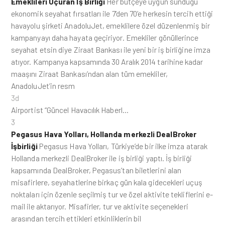
Emeklileri Uçuran İş Birliği
Her bütçeye uygun sunduğu
ekonomik seyahat fırsatları ile 7’den 70’e herkesin tercih ettiği
havayolu şirketi AnadoluJet, emeklilere özel düzenlenmiş bir
kampanyayı daha hayata geçiriyor. Emekliler gönüllerince
seyahat etsin diye Ziraat Bankası ile yeni bir iş birliğine imza
atıyor. Kampanya kapsamında 30 Aralık 2014 tarihine kadar
maaşını Ziraat Bankası’ndan alan tüm emekliler,
AnadoluJet’in resm
3d
Airportist “Güncel Havacılık Haberl…
3
Pegasus Hava Yolları, Hollanda merkezli DealBroker
İşbirliği
Pegasus Hava Yolları, Türkiye’de bir ilke imza atarak
Hollanda merkezli DealBroker ile iş birliği yaptı. İş birliği
kapsamında DealBroker, Pegasus’tan biletlerini alan
misafirlere, seyahatlerine birkaç gün kala gidecekleri uçuş
noktaları için özenle seçilmiş tur ve özel aktivite tekliflerini e-
mail ile aktarıyor. Misafirler, tur ve aktivite seçenekleri
arasından tercih ettikleri etkinliklerin bil