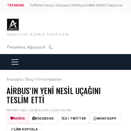
TRENDING
TURKISH Cargo, Dünyanın EN Büyük HAVA KARGO Taşıyıcısı
HAVACILIĞI BIZIMLE TAKIP EDIN
Perşembe, Ağustos 6
Anasayfa / Blog / Firma Haberleri
AIRBUS’IN YENI NESIL UÇAĞINI
TESLIM ETTI
MEHMET KALI • 23 ARA 2014 • 21 DK OKUMA
BEĞEN
FACEBOOK
X / TWITTER
WHATSAPP
LINK KOPYALA