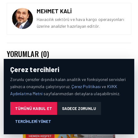
MEHMET KALI
Havacılık sektörü ve hava kargo operasyonları
üzerine analizler hazırlayan editör.
FIRMA HABERLERI • 04 AĞU 2026
TAV
HAVALIMANLARI’NDAN
YORUMLAR (0)
CAPITAL 500 BAŞARISI!
Çerez tercihleri
Zorunlu çerezler dışında kalan analitik ve fonksiyonel servisleri
FIRMA HABERLERI • 23 TEM 2026
yalnızca onayınızla çalıştırıyoruz.
Çerez Politikası
ve
KVKK
SOCAR TÜRKIYE’DEN
Aydınlatma Metni
sayfalarımızdan detaylara ulaşabilirsiniz.
İSTANBUL
HAVALIMANI’NDA KRITIK
PROJE HAMLESI
TÜMÜNÜ KABUL ET
SADECE ZORUNLU
TERCIHLERI YÖNET
FIRMA HABERLERI • 28 MAY 2026
HAVACILIK EĞITIMINDE