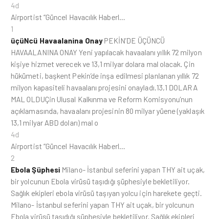
4d
Airportist “Güncel Havacılık Haberl…
1
üçüNcü Havaalanina Onay
PEKİN’DE ÜÇÜNCÜ
HAVAALANINA ONAY Yeni yapılacak havaalanı yıllık 72 milyon
kişiye hizmet verecek ve 13,1 milyar dolara mal olacak. Çin
hükümeti, başkent Pekin’de inşa edilmesi planlanan yıllık 72
milyon kapasiteli havaalanı projesini onayladı.13,1 DOLARA
MAL OLDUÇin Ulusal Kalkınma ve Reform Komisyonu’nun
açıklamasında, havaalanı projesinin 80 milyar yüene (yaklaşık
13,1 milyar ABD doları) mal o
4d
Airportist “Güncel Havacılık Haberl…
2
Ebola Şüphesi
Milano- İstanbul seferini yapan THY ait uçak,
bir yolcunun Ebola virüsü taşıdığı şüphesiyle bekletiliyor.
Sağlık ekipleri ebola virüsü taşıyan yolcu için harekete geçti.
Milano- İstanbul seferini yapan THY ait uçak, bir yolcunun
Ebola virüsü taşıdığı şüphesiyle bekletiliyor. Sağlık ekipleri