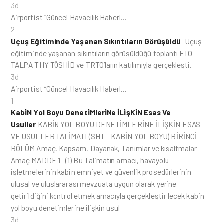
3d
Airportist “Güncel Havacılık Haberl…
2
Uçuş Eğitiminde Yaşanan Sıkıntıların Görüşüldü
Uçuş
eğitiminde yaşanan sıkıntıların görüşüldüğü toplantı FTO
TALPA THY TÖSHİD ve TRTO’ların katılımıyla gerçekleşti.
3d
Airportist “Güncel Havacılık Haberl…
1
Kabi̇N Yol Boyu Deneti̇Mleri̇Ne İLi̇şKi̇N Esas Ve
Usuller
KABİN YOL BOYU DENETİMLERİNE İLİŞKİN ESAS
VE USULLER TALİMATI (SHT – KABİN YOL BOYU) BİRİNCİ
BÖLÜM Amaç, Kapsam, Dayanak, Tanımlar ve kısaltmalar
Amaç MADDE 1– (1) Bu Talimatın amacı, havayolu
işletmelerinin kabin emniyet ve güvenlik prosedürlerinin
ulusal ve uluslararası mevzuata uygun olarak yerine
getirildiğini kontrol etmek amacıyla gerçekleştirilecek kabin
yol boyu denetimlerine ilişkin usul
3d