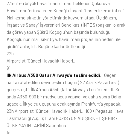
2.’inci en büyük havalimanı olması beklenen Çukurova
Havalimanı’nı inşa eden Koçoğlu İnşaat iflas erteleme istedi.
Mahkeme şirketin yönetiminde kayyum atadı. Üç dönem,
İnşaat ve Sanayi İşverenleri Sendikası (İNTES) başkanı olarak
da görev yapan Şükrü Koçoğlu’nun başında bulunduğu
Koçoğlu’nun mali sıkıntıya, havalimanı projesinin nedeni ile
girdiği anlaşıldı. Bugüne kadar üstlendiği
22h
Airportist “Güncel Havacılık Haberl…
91
İlk Airbus A350 Qatar Airways’e teslim edildi.
Geçen
hafta iptal edilen devir teslim bugün ( 22 Aralık Pazartesi )
gerçekleşti. İlk Airbus A350 Qatar Airways teslim edildi. Şu
anda A350-900 bir medya uçuş yapıyor ve daha sonra Doha
uçacak. İlk yolcu uçuşunu ocak ayında Frankfurt’a yapacak.
23h Airportist “Güncel Havacılık Haberl… 100+ Pegasus Hava
TaşImaciliğI A.ş. İş İLani POZİSYON ADI ŞİRKET ŞEHİR /
ÜLKE YAYIN TARİHİ Satınalma
1d