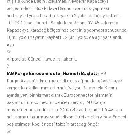
İniş Hakkında Basın Açıklaması Nevşehir Kapadokya
bölgesinde bir Sıcak Hava Balonun sert iniş yapması
nedeniyle 1 yolcu hayatını kaybetti 2 yolcu da ağır yaralandı.
TC-BSD tescil işaretli Sıcak Hava Balonu 07:45 sularında
Kapadokya Karadağ bölgesinde sert iniş yapması sonucunda
1 Çinli yolcu hayatını kaybetti, 2 Çinli yolcu da ağır yaralandı.
Aynı
6d
Airportist “Güncel Havacılık Haberl…
2
IAG Kargo Euroconnector Hizmeti Başlattı
IAG
Kargo Avrupa’da kısa mesafeli uçuş ağının dar gövdeli uçak
kargo alanı kullanımını artırmak istiyor. Bu amaçla Kasım
ayında yeni bir hizmet olarak Euroconnector hizmetini
başlattı. Euroconnector denilen servis , IAG Kargo
müşterilerine gönderilerini 24 ila 28 saat içinde 114 Avrupa
noktasına ulaştırmayı vaad ediyor. Bu hizmetin yılbaşı öncesi
başlatılması Noel öncesi talebin artacağı öngör
6d