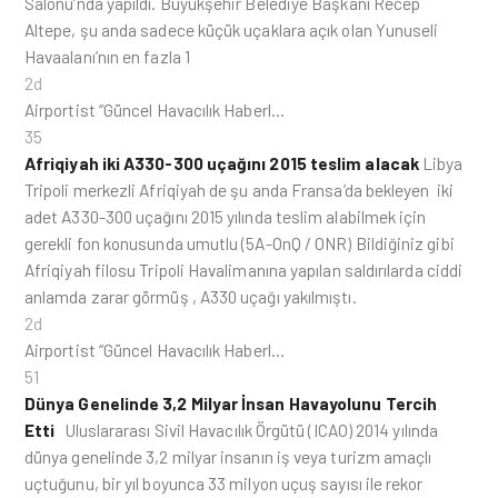
Salonu’nda yapıldı. Büyükşehir Belediye Başkanı Recep
Altepe, şu anda sadece küçük uçaklara açık olan Yunuseli
Havaalanı’nın en fazla 1
2d
Airportist “Güncel Havacılık Haberl…
35
Afriqiyah iki A330-300 uçağını 2015 teslim alacak
Libya
Tripoli merkezli Afriqiyah de şu anda Fransa’da bekleyen iki
adet A330-300 uçağını 2015 yılında teslim alabilmek için
gerekli fon konusunda umutlu (5A-OnQ / ONR) Bildiğiniz gibi
Afriqiyah filosu Tripoli Havalimanına yapılan saldırılarda ciddi
anlamda zarar görmüş , A330 uçağı yakılmıştı.
2d
Airportist “Güncel Havacılık Haberl…
51
Dünya Genelinde 3,2 Milyar İnsan Havayolunu Tercih
Etti
Uluslararası Sivil Havacılık Örgütü (ICAO) 2014 yılında
dünya genelinde 3,2 milyar insanın iş veya turizm amaçlı
uçtuğunu, bir yıl boyunca 33 milyon uçuş sayısı ile rekor