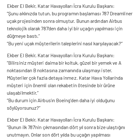
Ekber El Bekir, Katar Havayolları İcra Kurulu Başkanı:
“Şunu aklınızda tutun, bu programın başlaması 787 Dreamliner
uçak projesinden sonra olmuştur. Bunun ardından Airbus
teknolojik olarak 787’den daha iyi bir uçağın yapılması için
düğmeye bastı.”
“Bu yeni uçak müşterilerin taleplerini nasıl karşılayacak?”
Ekber El Bekir, Katar Havayolları İcra Kurulu Başkanı:
“Bilirsiniz müşteri daima bir koltuk, güzel bir yemek ve A
noktasından B noktasına zamanında ulaşmayı ister.
Müşteriler çok fazla detaya inmez. Katar Hava Yolları’nda
müşteri için önemli olan rekabetin ötesinde bir ürüne
ulaşabilmektir.”
“Bu durum için Airbus’ın Boeing’den daha iyi olduğunu
söylüyorsunuz?”
Ekber El Bekir, Katar Havayolları İcra Kurulu Başkanı:
“Bunun ilk 787’nin çıkmasından dört yıl sonra bize ulaştığını
unutmayın. Onlar son dört yılda bu uçağın yapılması