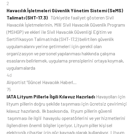
2
Havacılık İşletmeleri Güvenlik Yönetim Sistemi (SeMS)
Talimatı (SHT-17.3)
Türkiye’de faaliyet gösteren Sivil
Havacılık İşletmelerinin, Milli Sivil Havacılık Güvenlik Programı
(MSHGP) ve ekleri ile Sivil Havacılık Güvenliği Eğitim ve
Sertifikasyon Talimatı’nda (SHT-17.2) belirtilen güvenlik
uygulamalarını yerine getirmeleri için gerekli olan
organizasyon ve personel yapılanması hakkında çalışma
esaslarını belirlemek, uygulama prensiplerini ortaya koymak,
uygulamalarda
4d
Airportist “Güncel Havacılık Haberl…
75
IATA Lityum Pillerle İlgili Kılavuz Hazırladı
Havayolları için
lityum pillerin doğru şekilde taşınması için ücretsiz çevirimiçi
kılavuz hazırlandı. Ilk baskısında, lityum pillerin güvenli
taşınması ile ilgili havayolu operatörlerini ve yer hizmetlerini
ilgilendiren önemli bilgiler içeriyor. Lityum piller kişisel
elektronik cihazlar için güç kaynağı olarak kullanılıyor. Lityum