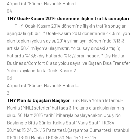
Airportist “Güncel Havacılık Haberl…
64
THY Ocak-Kasım 2014 dönemine ilişkin trafik sonuçları
THY Ocak-Kasım 2014 dönemine ilişkin trafik sonuçları
aşağıdaki gibidir: * Ocak-Kasım 2013 döneminde 44,5 milyon
olan toplam yolcu sayısı, 2014 yılının aynı döneminde %13,3
artışla 50,4 milyon’a ulaşmıştır. Yolcu sayısındaki artış iç
hatlarda %13,5, dış hatlarda %13,2 oranındadır. * Dış Hatlar
Business/Comfort Class yolcu sayısı ve Dıştan Dışa Transfer
Yolcu sayılarında da Ocak-Kasım 2
6d
Airportist “Güncel Havacılık Haberl…
2
THY Manila Uçuşları Başlıyor
Türk Hava Yolları Istanbul-
Manila (MNL) seferleri haftada 3 frekans olarak planlanmış
olup, 30 Mart 2015 tarihi itibarıyla başlayacaktır. Uçuş No
Başlangıç Bitiş Günler Kalkış Saati Varış Saati TK084
30.Mar.15 24.Eki.15 Pazartesi,Çarşamba,Cumartesi İstanbul
01:00 18:00 Manila TK085 30.Mar.15 21.Eki.15