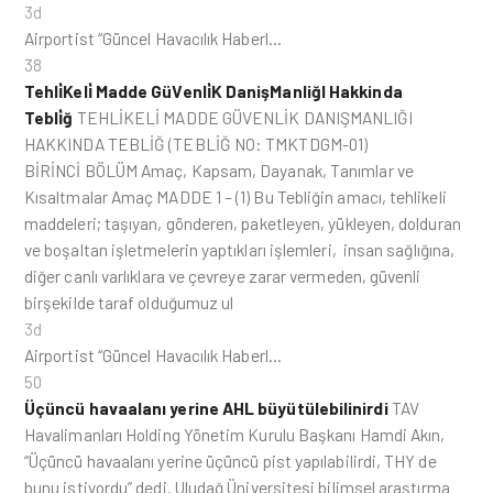
3d
Airportist “Güncel Havacılık Haberl…
38
Tehli̇Keli̇ Madde GüVenli̇K DanişManliğI Hakkinda
Tebli̇ğ
TEHLİKELİ MADDE GÜVENLİK DANIŞMANLIĞI
HAKKINDA TEBLİĞ (TEBLİĞ NO: TMKTDGM-01)
BİRİNCİ BÖLÜM Amaç, Kapsam, Dayanak, Tanımlar ve
Kısaltmalar Amaç MADDE 1 – (1) Bu Tebliğin amacı, tehlikeli
maddeleri; taşıyan, gönderen, paketleyen, yükleyen, dolduran
ve boşaltan işletmelerin yaptıkları işlemleri, insan sağlığına,
diğer canlı varlıklara ve çevreye zarar vermeden, güvenli
birşekilde taraf olduğumuz ul
3d
Airportist “Güncel Havacılık Haberl…
50
Üçüncü havaalanı yerine AHL büyütülebilinirdi
TAV
Havalimanları Holding Yönetim Kurulu Başkanı Hamdi Akın,
“Üçüncü havaalanı yerine üçüncü pist yapılabilirdi, THY de
bunu istiyordu” dedi. Uludağ Üniversitesi bilimsel araştırma