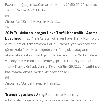
Pazartesi,Çarşamba,Cumartesi Manila 20:50 05:05 İstanbul
TK085 24.Eki.15 24.Eki.15 Cum
6d
Airportist “Güncel Havacılık Haberl…
24
2014 Yılı Asistan-stajyer Hava Trafik Kontrolörü Atama
Duyurusu…
2014 Yılı Asistan-Stajyer Hava Trafik Kontrolörü
alımı işlemleri tamamlanmış olup; Ataması yapılan adayların
görev yerleri ekteki çizelge’de belirtilmiş olup adayların
atanmalarına ilişkin tebligat ilgili Başmüdürlük/Müdürlüklere
ve adayların e-mail adreslerine yapılmıştır. Stajyer Hava
Trafik Kontrolörü adaylarına ilişkin eğitim 29.12.2014 tarihinde
başlayacak olması nedeniyle adayların anıl
6d
Airportist “Güncel Havacılık Haberl…
2
Transit Uçuşlarda Artış
Eurocontrol Kasım ayı
istatistilerine göre Ukrayna hava sahasının kullanılmaması