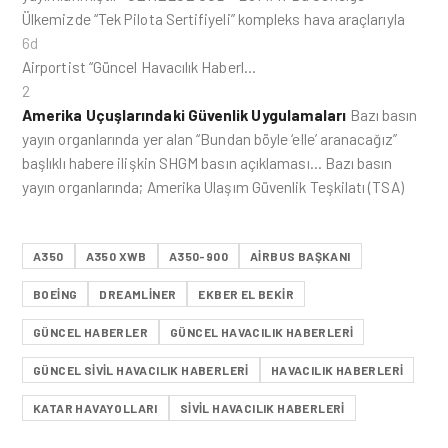
Ülkemizde “Tek Pilota Sertifiyeli” kompleks hava araçlarıyla
6d
Airportist “Güncel Havacılık Haberl…
2
Amerika Uçuşlarındaki Güvenlik Uygulamaları
Bazı basın
yayın organlarında yer alan “Bundan böyle ‘elle’ aranacağız”
başlıklı habere ilişkin SHGM basın açıklaması… Bazı basın
yayın organlarında; Amerika Ulaşım Güvenlik Teşkilatı (TSA)
A350
A350 XWB
A350-900
AIRBUS BAŞKANI
BOEING
DREAMLINER
EKBER EL BEKIR
GÜNCEL HABERLER
GÜNCEL HAVACILIK HABERLERI
GÜNCEL SIVIL HAVACILIK HABERLERI
HAVACILIK HABERLERI
KATAR HAVAYOLLARI
SIVIL HAVACILIK HABERLERI