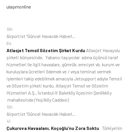
ulaşımonline
19h
Airportist “Güncel Havacılık Haberl…
64
Atlasjet Temsil Gözetim Şirket Kurdu
Atlasjet Havayolu
şirketi bünyesinde, Yabancı taşıyıcılar adına üçüncü taraf
hizmetleri ile ilgili havaalanı, gümrük, emniyet vb. kurum ve
kuruluşlara ücretleri ödemek ve / veya teminat vermek
işlemleri takip edebilmek amacıyla Jetsupport adıyla Temsil
ve Gözetim şirketi kurdu. Atlasjet Temsil ve Gözetim
Hizmetleri A.Ş., İstanbul ili Bakırköy ilçesinin Şenlikköy
mahallesinde (Yeşilköy Caddesi)
19h
Airportist “Güncel Havacılık Haberl…
41
Çukurova Havaalanı, Koçoğlu’nu Zora Soktu
Türkiye’nin