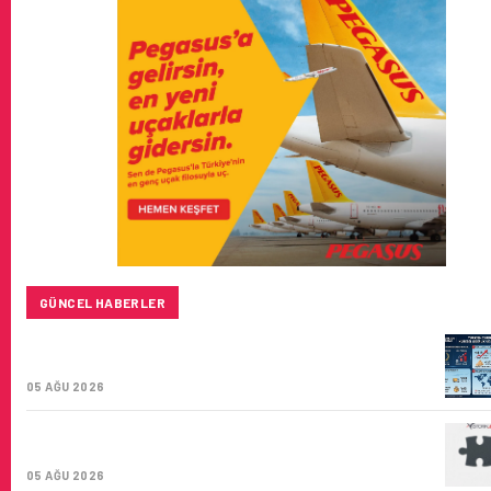
GÜNCEL HABERLER
TURKISH CARGO, DÜNYANIN EN BÜYÜK HAVA
KARGO TAŞIYICISI
05 AĞU 2026
CORENDON’DAN YAKIT VERIMLILIĞI VE
SÜRDÜRÜLEBILIRLIK IÇIN İŞ BIRLIĞI!
05 AĞU 2026