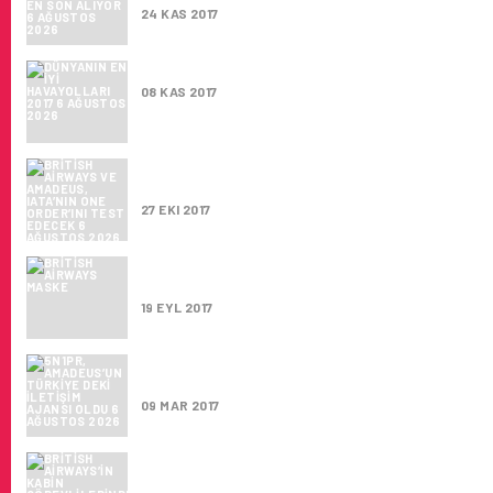
24 KAS 2017
DÜNYANIN EN İYI HAVAYOLLARI 2017
08 KAS 2017
BRITISH AIRWAYS VE AMADEUS, IATA’NIN O
ORDER’INI TEST EDECEK
27 EKI 2017
BRITISH AIRWAYS UÇAKLARINDA YAKIT OL
“ÇÖP” KULLANACAK!
19 EYL 2017
5N1PR, AMADEUS’UN TÜRKIYE DEKI ILETIŞI
AJANSI OLDU
09 MAR 2017
BRITISH AIRWAYS’IN KABIN GÖREVLILERIN
GREV KARARI