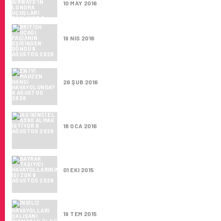
10 MAY 2016
BRITISH UÇAĞI FACIANIN EŞIĞINDEN DÖNDÜ
19 NIS 2016
EN İYI MAHZEN HANGI HAVAYOLUNDA?
26 ŞUB 2016
IAG İKINCI EL A380 ALMAK İSTIYOR
18 OCA 2016
BAYRAK TAŞIYICI HAVAYOLLARININ İŞI ZOR
01 EKI 2015
İNGILIZ HAVAYOLLARI ÇALIŞANI SITMADAN
19 TEM 2015