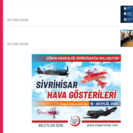
AIR ASTANA’DAN 2026 YILI İLK YARI FINANSAL VE
OPERASYONEL SONUÇLARI!
05 AĞU 2026
İSTANBUL VALI YARDIMCISI BEKIR DINKIRCI’DEN
KONTROL KULESI’NE ZIYARET
05 AĞU 2026