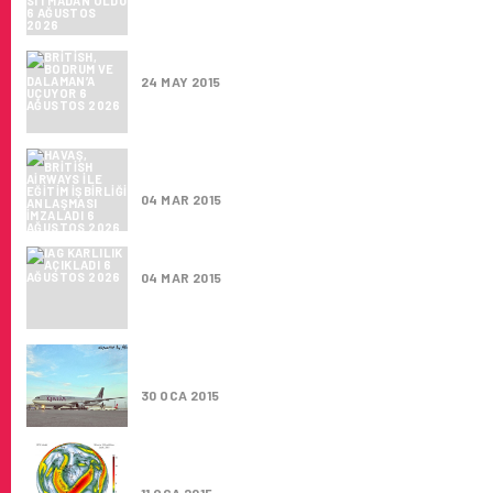
BRITISH, BODRUM VE DALAMAN’A UÇUYOR
24 MAY 2015
HAVAŞ, BRITISH AIRWAYS ILE EĞITIM IŞBIRL
ANLAŞMASI IMZALADI
04 MAR 2015
IAG KARLILIK AÇIKLADI
04 MAR 2015
QATAR AIRWAYS IAG’NIN YÜZDE 9.99’UNU S
ALDI
30 OCA 2015
ŞIDDETLI RÜZGAR YÜZÜNDEN UÇUŞ SÜRESI 
SAAT KISALDI!