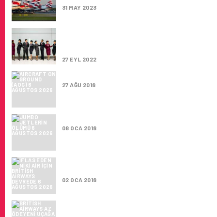
31 MAY 2023
QATAR AIRWAYS VE BRITISH AIRWAYS
GÖKYÜZÜNÜN EN BÜYÜK HAVAYOLU ORTAKL
KURDU
27 EYL 2022
AIRCRAFT ON GROUND (AOG)
27 AĞU 2018
JUMBO JETLERIN ÖLÜMÜ
08 OCA 2018
İFLAS EDEN NIKI AIR IÇIN BRITISH AIRWAYS
DEVREDE
02 OCA 2018
BRITISH AIRWAYS AZ ÖDEYENI UÇAĞA EN S
ALIYOR