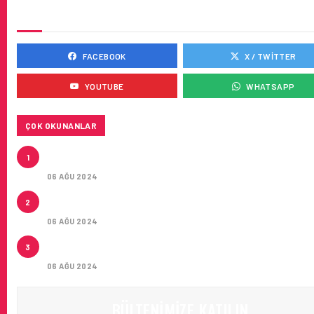
SOSYAL MEDYADA BIZ
FACEBOOK
X / TWITTER
YOUTUBE
WHATSAPP
ÇOK OKUNANLAR
AIR ASTANA’DAN AIRBUS A321NEO LR TIPI YEDI UÇA
1
KIRA SÖZLEŞMESI
06 AĞU 2024
LEASE AGREEMENT FOR SEVEN AIRBUS A321NEO L
2
AIRCRAFT
06 AĞU 2024
İSTANBUL JET, CAPITAL 500 LISTESINDE 118. SIRA
3
YERINI ALDI
06 AĞU 2024
BÜLTENIMIZE KATILIN