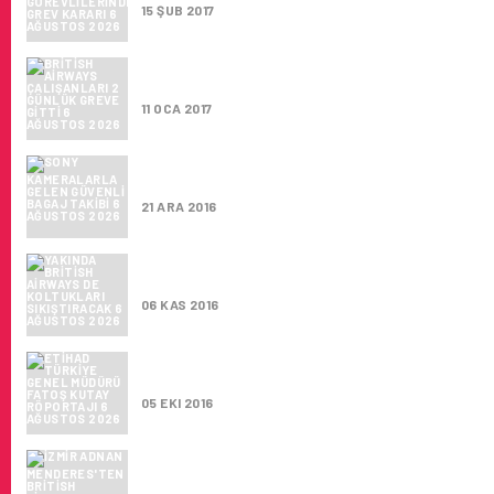
15 ŞUB 2017
BRITISH AIRWAYS ÇALIŞANLARI 2 GÜNLÜK
GREVE GITTI
11 OCA 2017
SONY KAMERALARLA GELEN GÜVENLI BAG
TAKIBI
21 ARA 2016
YAKINDA BRITISH AIRWAYS DE KOLTUKLARI
SIKIŞTIRACAK
06 KAS 2016
ETIHAD TÜRKIYE GENEL MÜDÜRÜ FATOŞ KU
RÖPORTAJI
05 EKI 2016
İZMIR ADNAN MENDERES’TEN BRITISH
AIRWAYS’IN LONDRA UÇUŞLARI BAŞLIYOR