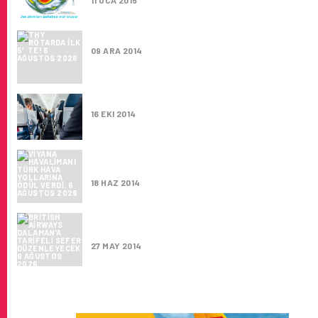
11 OCA 2015
THY RÖTARDA ILK 5′TE!
09 ARA 2014
EKIMDE İLK 100 HAVAYOLU
16 EKI 2014
VIYANA HAVALIMANI TÜRK HAVA YOLLARINA
ÖDÜL VERDI.
18 HAZ 2014
BRITISH AIRWAYS DALAMAN’A TARIFELI SE
DÜZENLEYECEK
27 MAY 2014