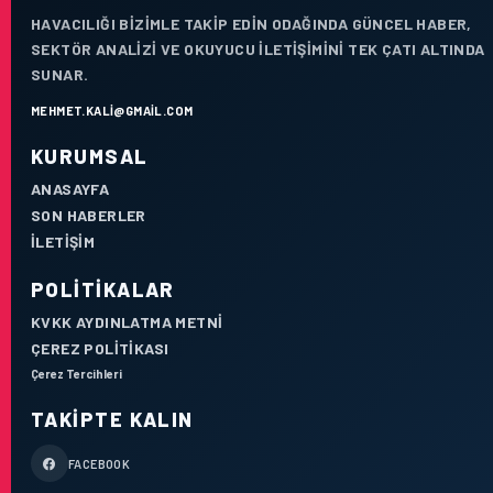
HAVACILIĞI BIZIMLE TAKIP EDIN ODAĞINDA GÜNCEL HABER,
SEKTÖR ANALIZI VE OKUYUCU ILETIŞIMINI TEK ÇATI ALTINDA
SUNAR.
MEHMET.KALI@GMAIL.COM
KURUMSAL
ANASAYFA
SON HABERLER
İLETIŞIM
POLITIKALAR
KVKK AYDINLATMA METNI
ÇEREZ POLITIKASI
Çerez Tercihleri
TAKIPTE KALIN
FACEBOOK