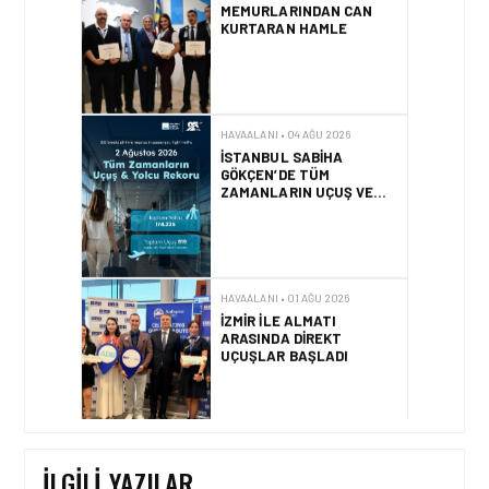
HAVAALANI • 04 AĞU 2026
İSTANBUL SABIHA
GÖKÇEN’DE TÜM
ZAMANLARIN UÇUŞ VE
YOLCU REKORU KIRILDI
HAVAALANI • 01 AĞU 2026
İZMIR ILE ALMATI
ARASINDA DIREKT
UÇUŞLAR BAŞLADI
HAVAALANI • 31 TEM 2026
DALAMAN
HAVALIMANI\’NDAN
TÜRKIYE\’DE BIR İLK
İLGILI YAZILAR