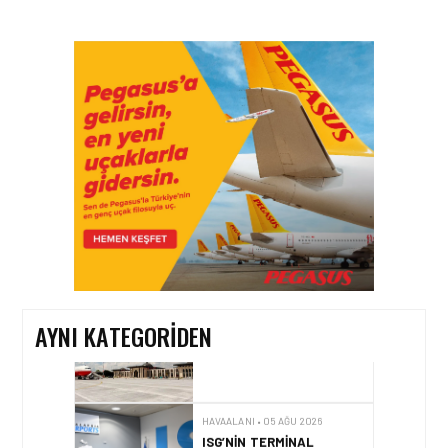
HAVAALANI • 05 AĞU 2026
İSTANBUL VALI
YARDIMCISI BEKIR
DINKIRCI’DEN KONTROL
KULESI’NE ZIYARET
HAVAALANI • 05 AĞU 2026
TASARIMDAN GERÇEĞE:
ANKARA HAVALIMANI
DEVLET KONUKEVI
AYNI KATEGORIDEN
HAVAALANI • 05 AĞU 2026
ISG’NIN TERMINAL
MEMURLARINDAN CAN
KURTARAN HAMLE