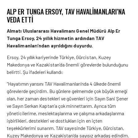
ALP ER TUNGA ERSOY, TAV HAVALIMANLARI’NA
VEDA ETTI
Almatı Uluslararası Havalimanı Genel Müdürü Alp Er
Tunga Ersoy, 24 yıllık hizmetin ardından TAV
Havalimanları’ndan ayrıldığını duyurdu.
Ersoy, 24 yıllık kariyerinde Türkiye, Gürcistan, Kuzey
Makedonya ve Kazakistan’da önemli görevlerde bulunduğunu
belirtti. Şu ifadeleri kullandı:
“Hayatımın yarısını TAV Havalimanları’nda 4 ülkede önemli
görevlerde geçirdim. Bu günlere gelmemde çok büyük emeği
olan, her zaman destekleri ve güvenleri için Sayın Sani Şener
ve Sayın Serkan Kaptan’a çok minnettarım. Ayrıca tüm
yöneticilerime, meslektaşlarıma ve çalışma arkadaşlarıma
işbirlikleri, destekleri ve dostlukları için en içten
teşekkürlerimi sunarım. TAV sayesinde Türkiye, Gürcistan,
Kuzey Makedonya ve Kazakistan’da sayısız arkadaş edindim.