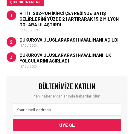
ÇOK OKUNANLAR
HITIT, 2024’ÜN IKINCI ÇEYREĞINDE SATIŞ
1
GELIRLERINI YÜZDE 21 ARTIRARAK 15,2 MILYON
DOLARA ULAŞTIRDI
10 AĞU 2024
ÇUKUROVA ULUSLARARASI HAVALIMANI AÇILDI
2
11 AĞU 2024
ÇUKUROVA ULUSLARARASI HAVALIMANI İLK
3
YOLCULARINI AĞIRLADI
11 AĞU 2024
BÜLTENIMIZE KATILIN
Yeni haberlerden anında haberdar olun
ÜYE OL