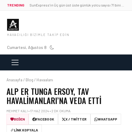
TRENDING
SunExpress’in Üç gün üst üste günlük yolcu sayısı 71 bini aştı
HAVACILIĞI BIZIMLE TAKIP EDIN
Cumartesi, Ağustos 8
Anasayfa / Blog / Havaalanı
ALP ER TUNGA ERSOY, TAV
HAVALIMANLARI’NA VEDA ETTI
MEHMET KALI • 17 HAZ 2024 • 2 DK OKUMA
BEĞEN
FACEBOOK
X / TWITTER
WHATSAPP
LINK KOPYALA