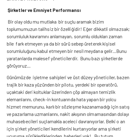
Şirketler ve Emniyet Performansı
Bir olay oldu mu mutlaka bir suçlu aramak bizim
toplumumuzun talihsiz bir özelliğidir! Eğer dikkatli olmazsak;
sorumluluk kavramını anlamayan, sorumlu oldukları zaman
bile fark etmeyen ya da bir sürü sebep üreterek kişisel
sorumluluğunu kabul etmeyen bir nesil meydana gelir…Bunu
yaratanlarda malesef yöneticilerdir. Bunu bazı şirketlerde
görüyoruz…
Günümüzde işletme sahipleri ve üst düzey yöneticiler, bazen
trajik bir kaza yüzünden bir pilotu, yerdeki bir operatörü,
uçaktaki deri koltuklar üzerinden çöp almayan temizlik
elemanlarını, check-in kontuarında hata yapan bir yolcu
hizmet memurunu, karlı bir sözleşme kazanamadığı için satış
ve pazarlama uzmanlarını, nakit akışının olmamasından dolayı
muhasebecileri suçlamakla aceleci davranıyorlar. Belki o an
için şirket yöneticileri kendilerini kurtarıyorlar ama şirketi
uçuruma sürüklediklerinden haberleri yok! Bu tutum,