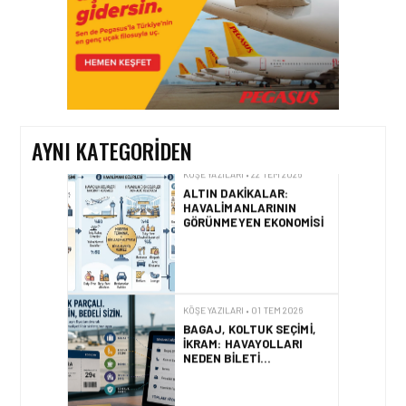
KÖŞE YAZILARI • 25 TEM 2026
ICAO 2026 RAPORUNDA
İNSAN FAKTÖRLERI VE
OPERASYONEL
İSTATISTIKLER
AYNI KATEGORIDEN
KÖŞE YAZILARI • 22 TEM 2026
ALTIN DAKIKALAR:
HAVALIMANLARININ
GÖRÜNMEYEN EKONOMISI
KÖŞE YAZILARI • 01 TEM 2026
BAGAJ, KOLTUK SEÇIMI,
İKRAM: HAVAYOLLARI
NEDEN BILETI
PARÇALARA AYIRIYOR?