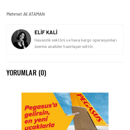
Mehmet Ali ATAMAN
ELIF KALI
Havacılık sektörü ve hava kargo operasyonları
üzerine analizler hazırlayan editör.
YORUMLAR (0)
KÖŞE YAZILARI • 30 TEM 2026
HAVACILIK EMNIYETINDE
KRIZ YÖNETIMI, İNSAN
FAKTÖRÜ VE LIDERLIK:
BA919 SEFERI ÖRNEĞI