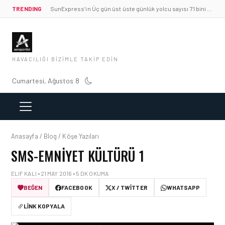
TRENDING
SunExpress’in Üç gün üst üste günlük yolcu sayısı 71 bini aştı
HAVACILIĞI BIZIMLE TAKIP EDIN
Cumartesi, Ağustos 8
Anasayfa / Blog / Köşe Yazıları
SMS-EMNIYET KÜLTÜRÜ 1
ELIF KALI • 21 MAY 2016 • 5 DK OKUMA
BEĞEN
FACEBOOK
X / TWITTER
WHATSAPP
LINK KOPYALA