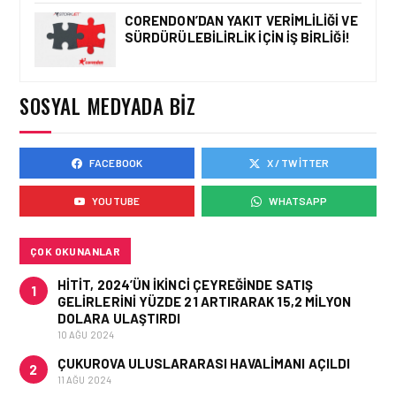
CORENDON’DAN YAKIT VERIMLILIĞI VE
SÜRDÜRÜLEBILIRLIK IÇIN İŞ BIRLIĞI!
KÖŞE YAZILARI • 25 TEM 2026
ICAO 2026 RAPORUNDA
İNSAN FAKTÖRLERI VE
OPERASYONEL
SOSYAL MEDYADA BIZ
İSTATISTIKLER
FACEBOOK
X / TWITTER
KÖŞE YAZILARI • 22 TEM 2026
ALTIN DAKIKALAR:
YOUTUBE
WHATSAPP
HAVALIMANLARININ
GÖRÜNMEYEN EKONOMISI
ÇOK OKUNANLAR
HITIT, 2024’ÜN IKINCI ÇEYREĞINDE SATIŞ
1
GELIRLERINI YÜZDE 21 ARTIRARAK 15,2 MILYON
DOLARA ULAŞTIRDI
10 AĞU 2024
ÇUKUROVA ULUSLARARASI HAVALIMANI AÇILDI
2
11 AĞU 2024