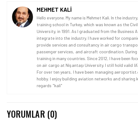
MEHMET KALI
Hello everyone. My name is Mehmet Kali. In the industry,
training school in Turkey, which was known as the Civi
University, in 1991. As I graduated from the Business 
integrate into the industry. I have worked for compani
provide services and consultancy in air cargo transport
passenger services, and aircraft coordination. During
training in many countries. Since 2012, I have been fo
on air cargo at Nişantaşı University. I still hold vali
For over ten years, I have been managing aeroportist.c
hobby. I enjoy building aviation networks and sharing k
regards "kali"
YORUMLAR (0)