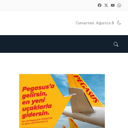
Cumartesi, Ağustos 8
İŞ İLANLARI • 24 TEM 2026
AIR ARABIA AILESI
BÜYÜYOR! 2026 AÇIK
POZISYONLAR
İŞ İLANLARI • 16 MAY 2026