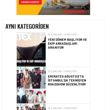
YENI DÖNEM BAŞLIYOR VE
EKIP ARKADAŞLARI
ARANIYOR
AYNI KATEGORIDEN
İŞ İLANLARI • 16 MAY 2026
EMIRATES AĞUSTOS’TA
İSTANBUL’DA TEKNISYEN
ROADSHOW DÜZENLIYOR!
İŞ İLANLARI • 16 MAY 2026
EMIRATES KABIN MEMURU
İŞE ALIM GÜNLERI
İŞ İLANLARI • 16 MAY 2026