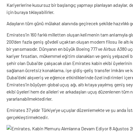
Kariyerlerine kusursuz bir başlangıç yapmayı planlayan adaylar, değe
için
buraya tıklayabilirler.
Adayların tüm günü mülakat alanında geçirecek şekilde hazırlıklı 
Emirates’in 160 farklı milletten oluşan kelimenin tam anlamıyla glob
200’den fazla geniş gövdeli uçaktan oluşan modern filosu ile altı 
bir yansımasıdır. Dünyanın en büyük Boeing 777 ve Airbus A380 uç
kariyer fırsatları, mükemmel eğitim olanakları ve geniş yelpazeli 
şehir olan Dubai’de çalışacak olan Emirates kabin ekibi üyelerin
sağlanan ücretsiz konaklama, işe gidiş-geliş transfer imkânı ve kap
Dubai’deki alışveriş ve eğlence etkinliklerinde özel indirimleri i
Emirates’in büyüyen global uçuş ağı, altı kıtaya yayılmış geniş s
ekibi üyeleri hem de aileleri ve arkadaşları uçuş düzenlenen tüm n
yararlanabilmektedirler.
Emirates 37 yıldır Türkiye’ye uçuşlar düzenlemekte ve şu anda İstan
gerçekleştirmektedir.