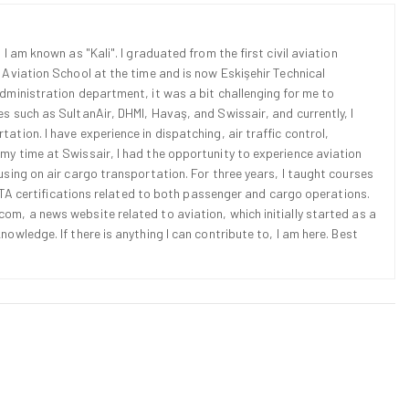
 I am known as "Kali". I graduated from the first civil aviation
l Aviation School at the time and is now Eskişehir Technical
Administration department, it was a bit challenging for me to
es such as SultanAir, DHMI, Havaş, and Swissair, and currently, I
ation. I have experience in dispatching, air traffic control,
 my time at Swissair, I had the opportunity to experience aviation
cusing on air cargo transportation. For three years, I taught courses
d IATA certifications related to both passenger and cargo operations.
om, a news website related to aviation, which initially started as a
nowledge. If there is anything I can contribute to, I am here. Best