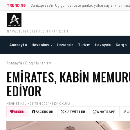
TRENDING
SunExpress’in Üç gün üst üste günlük yolcu sayısı 71 bini aşt
HAVACILIĞI BIZIMLE TAKIP EDIN
Anasayfa
Havaalanı
Havacılık
Turizm
Havayolu
Kargo
Anasayfa / Blog / İş İlanları
EMIRATES, KABIN MEMUR
EDIYOR
MEHMET KALI • 05 TEM 2024 • 3 DK OKUMA
BEĞEN
FACEBOOK
X / TWITTER
WHATSAPP
L