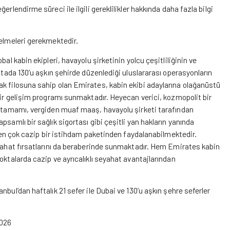
rlendirme süreci ile ilgili gereklilikler hakkında daha fazla bilgi
gelmeleri gerekmektedir.
al kabin ekipleri, havayolu şirketinin yolcu çeşitliliğinin ve
kıtada 130’u aşkın şehirde düzenlediği uluslararası operasyonların
ak filosuna sahip olan Emirates, kabin ekibi adaylarına olağanüstü
bir gelişim programı sunmaktadır. Heyecan verici, kozmopolit bir
in tamamı, vergiden muaf maaş, havayolu şirketi tarafından
samlı bir sağlık sigortası gibi çeşitli yan hakların yanında
çeren çok cazip bir istihdam paketinden faydalanabilmektedir.
eyahat fırsatlarını da beraberinde sunmaktadır. Hem Emirates kabin
oktalarda cazip ve ayrıcalıklı seyahat avantajlarından
bul’dan haftalık 21 sefer ile Dubai ve 130’u aşkın şehre seferler