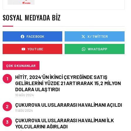
YENI DÖNEM BAŞLIYOR VE
EKIP ARKADAŞLARI
ARANIYOR
SOSYAL MEDYADA BIZ
FACEBOOK
X / TWITTER
İŞ İLANLARI • 16 MAY 2026
EMIRATES AĞUSTOS’TA
YOUTUBE
WHATSAPP
İSTANBUL’DA TEKNISYEN
ROADSHOW DÜZENLIYOR!
ÇOK OKUNANLAR
HITIT, 2024’ÜN IKINCI ÇEYREĞINDE SATIŞ
1
GELIRLERINI YÜZDE 21 ARTIRARAK 15,2 MILYON
DOLARA ULAŞTIRDI
10 AĞU 2024
ÇUKUROVA ULUSLARARASI HAVALIMANI AÇILDI
2
11 AĞU 2024
ÇUKUROVA ULUSLARARASI HAVALIMANI İLK
3
YOLCULARINI AĞIRLADI