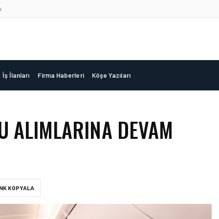
ı
İş İlanları
Firma Haberleri
Köşe Yazıları
U ALIMLARINA DEVAM
INK KOPYALA