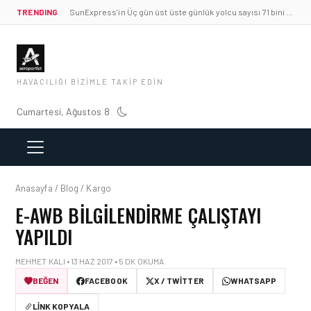
TRENDING
SunExpress’in Üç gün üst üste günlük yolcu sayısı 71 bini aştı
HAVACILIĞI BIZIMLE TAKIP EDIN
Cumartesi, Ağustos 8
Anasayfa / Blog / Kargo
E-AWB BILGILENDIRME ÇALIŞTAYI
YAPILDI
MEHMET KALI • 13 HAZ 2017 • 5 DK OKUMA
BEĞEN
FACEBOOK
X / TWITTER
WHATSAPP
LINK KOPYALA