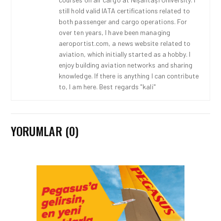
still hold valid IATA certifications related to
both passenger and cargo operations. For
over ten years, I have been managing
aeroportist.com, a news website related to
aviation, which initially started as a hobby. I
enjoy building aviation networks and sharing
knowledge. If there is anything I can contribute
to, I am here. Best regards "kali"
YORUMLAR (0)
KARGO • 26 TEM 2026
HONG KONG VE ÇIN’DEN
AVRUPA’YA HAVA
KARGODA SERT DÜŞÜŞ