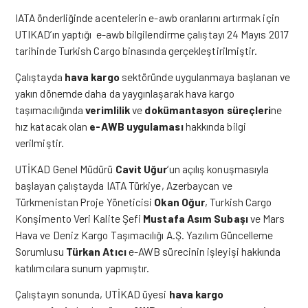
IATA önderliğinde acentelerin e-awb oranlarını artırmak için
UTIKAD’ın yaptığı e-awb bilgilendirme çalıştayı 24 Mayıs 2017
tarihinde Turkish Cargo binasında gerçekleştirilmiştir.
Çalıştayda
hava kargo
sektöründe uygulanmaya başlanan ve
yakın dönemde daha da yaygınlaşarak hava kargo
taşımacılığında
verimlilik
ve
dokümantasyon süreçleri
ne
hız katacak olan
e-AWB uygulaması
hakkında bilgi
verilmiştir.
UTİKAD Genel Müdürü
Cavit Uğur
‘un açılış konuşmasıyla
başlayan çalıştayda IATA Türkiye, Azerbaycan ve
Türkmenistan Proje Yöneticisi
Okan Oğur
, Turkish Cargo
Konşimento Veri Kalite Şefi
Mustafa Asım Subaşı
ve Mars
Hava ve Deniz Kargo Taşımacılığı A.Ş. Yazılım Güncelleme
Sorumlusu
Türkan Atıcı
e-AWB sürecinin işleyişi hakkında
katılımcılara sunum yapmıştır.
Çalıştayın sonunda, UTİKAD üyesi
hava kargo