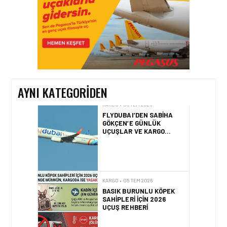
KARGO • 08 TEM 2026
TURHAN ÖZEN SAUDI
CARGO CHIEF
COMMERCIAL OFFICER
OLDU
AYNI KATEGORIDEN
KARGO • 06 TEM 2026
FLYDUBAI’DEN SABIHA
GÖKÇEN’E GÜNLÜK
UÇUŞLAR VE KARGO
HIZMETI BAŞLADI!
KARGO • 05 TEM 2026
BASIK BURUNLU KÖPEK
SAHIPLERI IÇIN 2026
UÇUŞ REHBERI