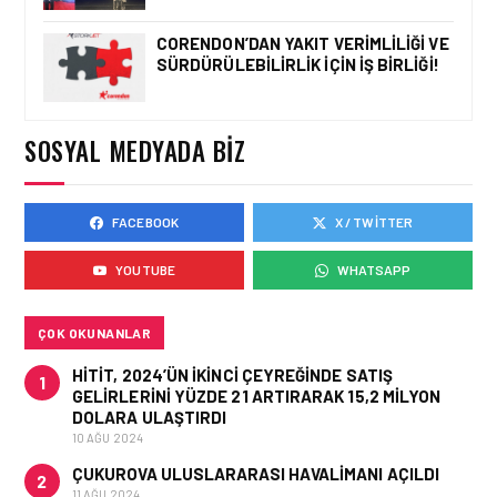
CORENDON’DAN YAKIT VERIMLILIĞI VE
SÜRDÜRÜLEBILIRLIK IÇIN İŞ BIRLIĞI!
KARGO • 08 TEM 2026
TURHAN ÖZEN SAUDI
CARGO CHIEF
COMMERCIAL OFFICER
SOSYAL MEDYADA BIZ
OLDU
FACEBOOK
X / TWITTER
KARGO • 06 TEM 2026
FLYDUBAI’DEN SABIHA
YOUTUBE
WHATSAPP
GÖKÇEN’E GÜNLÜK
UÇUŞLAR VE KARGO
HIZMETI BAŞLADI!
ÇOK OKUNANLAR
HITIT, 2024’ÜN IKINCI ÇEYREĞINDE SATIŞ
1
GELIRLERINI YÜZDE 21 ARTIRARAK 15,2 MILYON
DOLARA ULAŞTIRDI
10 AĞU 2024
ÇUKUROVA ULUSLARARASI HAVALIMANI AÇILDI
2
11 AĞU 2024