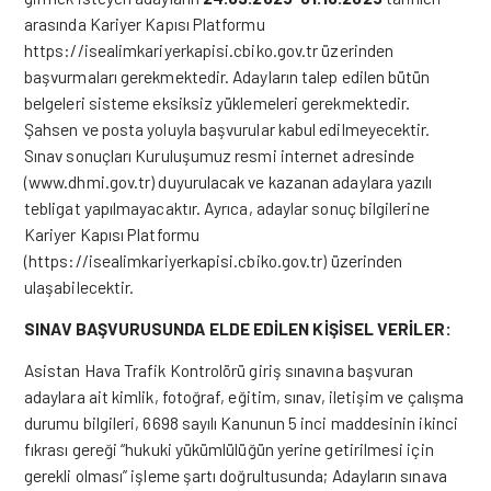
arasında Kariyer Kapısı Platformu
https://isealimkariyerkapisi.cbiko.gov.tr üzerinden
başvurmaları gerekmektedir. Adayların talep edilen bütün
belgeleri sisteme eksiksiz yüklemeleri gerekmektedir.
Şahsen ve posta yoluyla başvurular kabul edilmeyecektir.
Sınav sonuçları Kuruluşumuz resmi internet adresinde
(
www.dhmi.gov.tr
) duyurulacak ve kazanan adaylara yazılı
tebligat yapılmayacaktır. Ayrıca, adaylar sonuç bilgilerine
Kariyer Kapısı Platformu
(https://isealimkariyerkapisi.cbiko.gov.tr) üzerinden
ulaşabilecektir.
SINAV BAŞVURUSUNDA ELDE EDİLEN KİŞİSEL VERİLER:
Asistan Hava Trafik Kontrolörü giriş sınavına başvuran
adaylara ait kimlik, fotoğraf, eğitim, sınav, iletişim ve çalışma
durumu bilgileri, 6698 sayılı Kanunun 5 inci maddesinin ikinci
fıkrası gereği “hukuki yükümlülüğün yerine getirilmesi için
gerekli olması” işleme şartı doğrultusunda; Adayların sınava