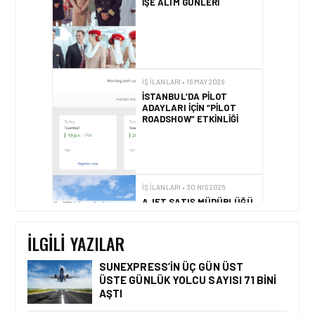
İŞ İLANLARI • 16 MAY 2026
İSTANBUL’DA PILOT
ADAYLARI IÇIN “PILOT
ROADSHOW” ETKINLIĞI
İŞ İLANLARI • 30 NIS 2026
AJET SATIŞ MÜDÜRLÜĞÜ
IÇIN YENI EKIP
ARKADAŞLARINI
BEKLIYOR!
İLGILI YAZILAR
İŞ İLANLARI • 24 TEM 2026
SUNEXPRESS’IN ÜÇ GÜN ÜST
AIR ARABIA AILESI
BÜYÜYOR! 2026 AÇIK
ÜSTE GÜNLÜK YOLCU SAYISI 71 BINI
POZISYONLAR
AŞTI