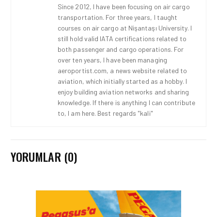
Since 2012, I have been focusing on air cargo
transportation. For three years, I taught
courses on air cargo at Nişantaşı University. I
still hold valid IATA certifications related to
both passenger and cargo operations. For
over ten years, I have been managing
aeroportist.com, a news website related to
aviation, which initially started as a hobby. I
enjoy building aviation networks and sharing
knowledge. If there is anything I can contribute
to, I am here. Best regards "kali"
YORUMLAR (0)
İŞ İLANLARI • 24 TEM 2026
AIR ARABIA AILESI
BÜYÜYOR! 2026 AÇIK
POZISYONLAR