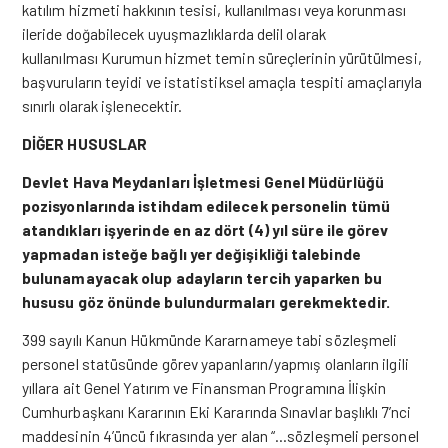
katılım hizmeti hakkının tesisi, kullanılması veya korunması
ileride doğabilecek uyuşmazlıklarda delil olarak
kullanılması Kurumun hizmet temin süreçlerinin yürütülmesi,
başvuruların teyidi ve istatistiksel amaçla tespiti amaçlarıyla
sınırlı olarak işlenecektir.
DİĞER HUSUSLAR
Devlet Hava Meydanları İşletmesi Genel Müdürlüğü
pozisyonlarında istihdam edilecek personelin tümü
atandıkları işyerinde en az dört (4) yıl süre ile görev
yapmadan isteğe bağlı yer değişikliği talebinde
bulunamayacak olup adayların tercih yaparken bu
hususu göz önünde bulundurmaları gerekmektedir.
399 sayılı Kanun Hükmünde Kararnameye tabi sözleşmeli
personel statüsünde görev yapanların/yapmış olanların ilgili
yıllara ait Genel Yatırım ve Finansman Programına İlişkin
Cumhurbaşkanı Kararının Eki Kararında Sınavlar başlıklı 7’nci
maddesinin 4’üncü fıkrasında yer alan “…sözleşmeli personel