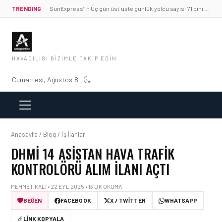
TRENDING
SunExpress’in Üç gün üst üste günlük yolcu sayısı 71 bini aştı
HAVACILIĞI BIZIMLE TAKIP EDIN
Cumartesi, Ağustos 8
Anasayfa / Blog / İş İlanları
DHMİ 14 ASISTAN HAVA TRAFIK
KONTROLÖRÜ ALIM İLANI AÇTI
MEHMET KALI • 22 EYL 2025 • 13 DK OKUMA
BEĞEN
FACEBOOK
X / TWITTER
WHATSAPP
LINK KOPYALA