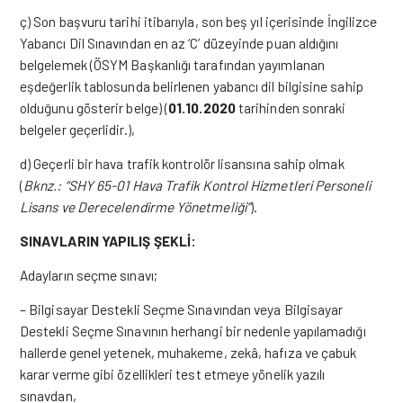
ç) Son başvuru tarihi itibarıyla, son beş yıl içerisinde İngilizce
Yabancı Dil Sınavından en az ‘C’ düzeyinde puan aldığını
belgelemek (ÖSYM Başkanlığı tarafından yayımlanan
eşdeğerlik tablosunda belirlenen yabancı dil bilgisine sahip
olduğunu gösterir belge) (
01.10.2020
tarihinden sonraki
belgeler geçerlidir.),
d) Geçerli bir hava trafik kontrolör lisansına sahip olmak
(
Bknz.: “SHY 65-01 Hava Trafik Kontrol Hizmetleri Personeli
Lisans ve Derecelendirme Yönetmeliği”
).
SINAVLARIN YAPILIŞ ŞEKLİ:
Adayların seçme sınavı;
– Bilgisayar Destekli Seçme Sınavından veya Bilgisayar
Destekli Seçme Sınavının herhangi bir nedenle yapılamadığı
hallerde genel yetenek, muhakeme, zekâ, hafıza ve çabuk
karar verme gibi özellikleri test etmeye yönelik yazılı
sınavdan,