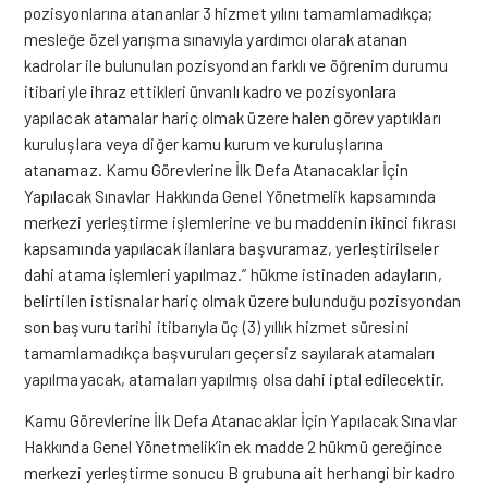
pozisyonlarına atananlar 3 hizmet yılını tamamlamadıkça;
mesleğe özel yarışma sınavıyla yardımcı olarak atanan
kadrolar ile bulunulan pozisyondan farklı ve öğrenim durumu
itibariyle ihraz ettikleri ünvanlı kadro ve pozisyonlara
yapılacak atamalar hariç olmak üzere halen görev yaptıkları
kuruluşlara veya diğer kamu kurum ve kuruluşlarına
atanamaz. Kamu Görevlerine İlk Defa Atanacaklar İçin
Yapılacak Sınavlar Hakkında Genel Yönetmelik kapsamında
merkezi yerleştirme işlemlerine ve bu maddenin ikinci fıkrası
kapsamında yapılacak ilanlara başvuramaz, yerleştirilseler
dahi atama işlemleri yapılmaz.” hükme istinaden adayların,
belirtilen istisnalar hariç olmak üzere bulunduğu pozisyondan
son başvuru tarihi itibarıyla üç (3) yıllık hizmet süresini
tamamlamadıkça başvuruları geçersiz sayılarak atamaları
yapılmayacak, atamaları yapılmış olsa dahi iptal edilecektir.
Kamu Görevlerine İlk Defa Atanacaklar İçin Yapılacak Sınavlar
Hakkında Genel Yönetmelik’in ek madde 2 hükmü gereğince
merkezi yerleştirme sonucu B grubuna ait herhangi bir kadro