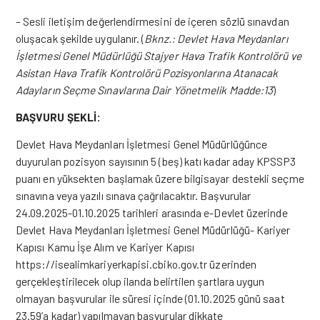
– Sesli iletişim değerlendirmesini de içeren sözlü sınavdan
oluşacak şekilde uygulanır. (
Bknz.: Devlet Hava Meydanları
İşletmesi Genel Müdürlüğü Stajyer Hava Trafik Kontrolörü ve
Asistan Hava Trafik Kontrolörü Pozisyonlarına Atanacak
Adayların Seçme Sınavlarına Dair Yönetmelik Madde:13
)
BAŞVURU ŞEKLİ:
Devlet Hava Meydanları İşletmesi Genel Müdürlüğünce
duyurulan pozisyon sayısının 5 (beş) katı kadar aday KPSSP3
puanı en yüksekten başlamak üzere bilgisayar destekli seçme
sınavına veya yazılı sınava çağrılacaktır. Başvurular
24.09.2025-01.10.2025 tarihleri arasında e-Devlet üzerinde
Devlet Hava Meydanları İşletmesi Genel Müdürlüğü- Kariyer
Kapısı Kamu İşe Alım ve Kariyer Kapısı
https://isealimkariyerkapisi.cbiko.gov.tr üzerinden
gerçekleştirilecek olup ilanda belirtilen şartlara uygun
olmayan başvurular ile süresi içinde (01.10.2025 günü saat
23.59’a kadar) yapılmayan başvurular dikkate