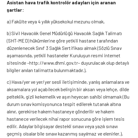
Asistan hava trafik kontrolör adayları için aranan
şartlar:
a) Fakülte veya 4 yıllık yüksekokul mezunu olmak,
b) Sivil Havacılık Genel Müdürlüğü Havacılık Sağlık Talimatı
(SHT-MED) hükümlerine göre yetkili hastane tarafından
düzenlenecek Sınıf 3 Sağlık Sertifikası almak (Sözlü Sınav
aşamasında, yetkili hastaneler Kuruluşun resmi internet
sitesinde –
http://www.dhmi.gov.tr
– duyurulacak olup detaylı
bilgiler anılan talimatta bulunmaktadır.),
c) Hava/yer ve yer/yer sesli iletişiminde, yanlış anlamalara ve
aksamalara yol açabilecek belirgin bir aksan veya lehçe, dilde
pelteklik, gizli kekemelik ve aşırı heyecan sahibi olmamak (Bu
durum sınav komisyonunca tespit edilerek tutanak altına
alınır, gerekirse hakem hastaneye gönderilir ve hakem
hastanece verilecek nihai rapor sonucuna göre işlem tesis
edilir. Adaylar bilgisayar destekli sınavı veya yazılı sınavı
geçmiş olsalar bile sınavı kazanmış sayılmaz ve elenirler.),