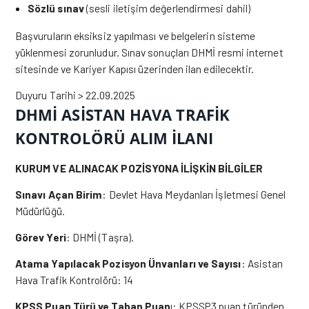
Sözlü sınav
(sesli iletişim değerlendirmesi dahil)
Başvuruların eksiksiz yapılması ve belgelerin sisteme
yüklenmesi zorunludur. Sınav sonuçları DHMİ resmi internet
sitesinde ve Kariyer Kapısı üzerinden ilan edilecektir.
Duyuru Tarihi > 22.09.2025
DHMİ ASİSTAN HAVA TRAFİK
KONTROLÖRÜ ALIM İLANI
KURUM VE ALINACAK POZİSYONA İLİŞKİN BİLGİLER
Sınavı Açan Birim
: Devlet Hava Meydanları İşletmesi Genel
Müdürlüğü.
Görev Yeri
: DHMİ (Taşra).
Atama Yapılacak Pozisyon Ünvanları ve Sayısı
: Asistan
Hava Trafik Kontrolörü: 14
KPSS Puan Türü ve Taban Puan
ı: KPSSP3 puan türünden