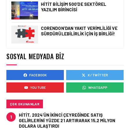
HITIT BILIŞIM 500’DE SEKTÖREL
YAZILIM BIRINCISI
İŞ İLANLARI • 16 MAY 2026
YENI DÖNEM BAŞLIYOR VE
CORENDON’DAN YAKIT VERIMLILIĞI VE
EKIP ARKADAŞLARI
ARANIYOR
SÜRDÜRÜLEBILIRLIK IÇIN İŞ BIRLIĞI!
SOSYAL MEDYADA BIZ
İŞ İLANLARI • 16 MAY 2026
EMIRATES AĞUSTOS’TA
İSTANBUL’DA TEKNISYEN
FACEBOOK
X / TWITTER
ROADSHOW DÜZENLIYOR!
YOUTUBE
WHATSAPP
ÇOK OKUNANLAR
HITIT, 2024’ÜN IKINCI ÇEYREĞINDE SATIŞ
1
GELIRLERINI YÜZDE 21 ARTIRARAK 15,2 MILYON
DOLARA ULAŞTIRDI