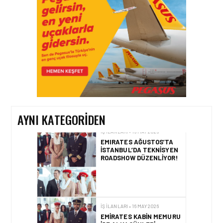
İŞ İLANLARI • 16 MAY 2026
YENI DÖNEM BAŞLIYOR VE
EKIP ARKADAŞLARI
ARANIYOR
İŞ İLANLARI • 16 MAY 2026
EMIRATES AĞUSTOS’TA
AYNI KATEGORIDEN
İSTANBUL’DA TEKNISYEN
ROADSHOW DÜZENLIYOR!
İŞ İLANLARI • 16 MAY 2026
EMIRATES KABIN MEMURU
İŞE ALIM GÜNLERI