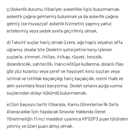
ç) Askerlik durumu itibariyle; askerlikle ilgisi bulunmamak,
askerlik çağına gelmemiş bulunmak ya da askerlik çağına
gelmiş ise muvazzaf askerlik hizmetini yapmış yahut
ertelenmiş veya yedek sınıfa geçirilmiş olmak,
d) Taksirli suçlar hariç olmak üzere, ağır hapis veyahut affa
uğramış olsalar bile Devletin şahsiyetine karşı işlenen
suçlarla, zimmet, ihtilas, irtikap, rüşvet, hırsızlık,
dolandırıcılık, sahtecilik, inancı kötüye kullanma, dolanlı iflas
gibi yüz kızartıcı veya şeref ve haysiyeti kırıcı suçtan veya
istimal ve istihlak kaçakçılığı hariç kaçakçılık, resmi ihale ve
alım satımlara fesat karıştırma, Devlet sırlarını açığa vurma
suçlarından dolayı hükümlü bulunmamak,
e) Son başvuru tarihi itibarıyla, Kamu Görevlerine İlk Defa
Atanacaklar İçin Yapılacak Sınavlar Hakkında Genel
Yönetmeliğin 11 inci maddesi uyarınca KPSSP3 puan türünden
yetmiş ve üzeri puan almış olmak.