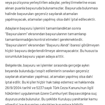
veya pozisyona yerleştirilen adaylar, yerleştirmelerine esas
alınan puanla başvuruda bulunamazlar. Başvuruda bulunması
halinde başvuruları geçersiz sayılarak atamaları
yapılmayacak, atamaları yapılmış olsa dahi iptal edilecektir.
Adayların başvuru işlemini tamamlandıktan sonra
“Başvurularım” ekranından başvurularının tamamlanıp
tamamlanmadığını kontrol etmeleri gerekmektedir.
“Başvurularım” ekranından “Başvuru Alındı” ibaresi görülmeyen
hiçbir başvuru değerlendirilmeye alınmayacaktır. Bu hususta
sorumluluk başvuru yapan adaya aittir.
Belgelerde, başvuru ve işlemler sırasında gerçeğe aykırı
beyanda bulunduğu tespit edilenlerin sınavları geçersiz
sayılarak atamaları yapılmaz, atamaları yapılmış olsa dahi
iptal edilir. Bu kişiler hiçbir hak talep edemez ve haklarında
26/9/2004 tarihli ve 5237 sayılı Türk Ceza Kanunu’nun ilgili
hükümleri uygulanmak üzere Cumhuriyet Başsavcılığına suç
duyurusunda bulunulur. Bu şekilde Kuruluşu yanıltanlar kamu
görevlisi ise durumları çalıştıkları kurumlara bildirilir.