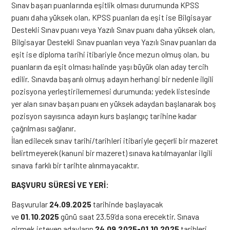
Sınav başarı puanlarında eşitlik olması durumunda KPSS
puanı daha yüksek olan, KPSS puanları da eşit ise Bilgisayar
Destekli Sınav puanı veya Yazılı Sınav puanı daha yüksek olan,
Bilgisayar Destekli Sınav puanları veya Yazılı Sınav puanları da
eşit ise diploma tarihi itibariyle önce mezun olmuş olan, bu
puanların da eşit olması halinde yaşı büyük olan aday tercih
edilir. Sınavda başarılı olmuş adayın herhangi bir nedenle ilgili
pozisyona yerleştirilememesi durumunda; yedek listesinde
yer alan sınav başarı puanı en yüksek adaydan başlanarak boş
pozisyon sayısınca adayın kurs başlangıç tarihine kadar
çağrılması sağlanır.
İlan edilecek sınav tarihi/tarihleri itibariyle geçerli bir mazeret
belirtmeyerek (kanuni bir mazeret) sınava katılmayanlar ilgili
sınava farklı bir tarihte alınmayacaktır.
BAŞVURU SÜRESİ VE YERİ:
Başvurular
24.09.2025
tarihinde başlayacak
ve
01.10.2025
günü saat 23.59’da sona erecektir. Sınava
girmek isteyen adayların
24.09.2025-01.10.2025
tarihleri