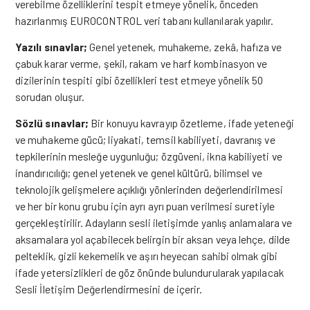
verebilme özelliklerini tespit etmeye yönelik, önceden
hazırlanmış EUROCONTROL veri tabanı kullanılarak yapılır.
Yazılı sınavlar;
Genel yetenek, muhakeme, zekâ, hafıza ve
çabuk karar verme, şekil, rakam ve harf kombinasyon ve
dizilerinin tespiti gibi özellikleri test etmeye yönelik 50
sorudan oluşur.
Sözlü sınavlar;
Bir konuyu kavrayıp özetleme, ifade yeteneği
ve muhakeme gücü; liyakati, temsil kabiliyeti, davranış ve
tepkilerinin mesleğe uygunluğu; özgüveni, ikna kabiliyeti ve
inandırıcılığı; genel yetenek ve genel kültürü, bilimsel ve
teknolojik gelişmelere açıklığı yönlerinden değerlendirilmesi
ve her bir konu grubu için ayrı ayrı puan verilmesi suretiyle
gerçekleştirilir. Adayların sesli iletişimde yanlış anlamalara ve
aksamalara yol açabilecek belirgin bir aksan veya lehçe, dilde
pelteklik, gizli kekemelik ve aşırı heyecan sahibi olmak gibi
ifade yetersizlikleri de göz önünde bulundurularak yapılacak
Sesli İletişim Değerlendirmesini de içerir.