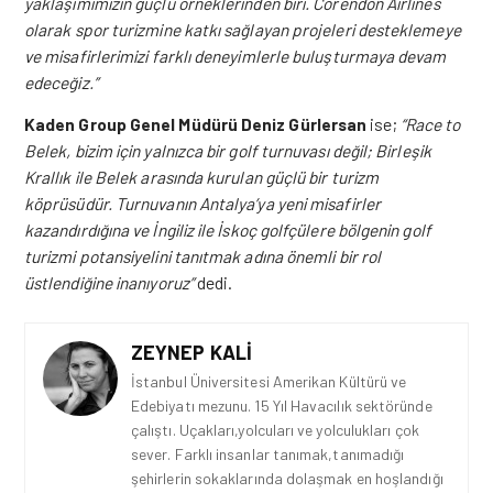
yaklaşımımızın güçlü örneklerinden biri. Corendon Airlines
olarak spor turizmine katkı sağlayan projeleri desteklemeye
ve misafirlerimizi farklı deneyimlerle buluşturmaya devam
edeceğiz.”
Kaden Group Genel Müdürü Deniz Gürlersan
ise;
“Race to
Belek, bizim için yalnızca bir golf turnuvası değil; Birleşik
Krallık ile Belek arasında kurulan güçlü bir turizm
köprüsüdür. Turnuvanın Antalya’ya yeni misafirler
kazandırdığına ve İngiliz ile İskoç golfçülere bölgenin golf
turizmi potansiyelini tanıtmak adına önemli bir rol
üstlendiğine inanıyoruz”
dedi.
ZEYNEP KALI
İstanbul Üniversitesi Amerikan Kültürü ve
Edebiyatı mezunu. 15 Yıl Havacılık sektöründe
çalıştı. Uçakları,yolcuları ve yolculukları çok
sever. Farklı insanlar tanımak,tanımadığı
şehirlerin sokaklarında dolaşmak en hoşlandığı