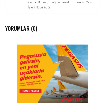
şeydir. Bir kız çocuğu annesidir. Sitemizin Yazı
İşleri Müdürüdür
YORUMLAR (0)
TURIZM • 24 TEM 2026
AIRVIATECH VE WINGIE
ENUYGUN GROUP’TAN
SEYAHAT
TEKNOLOJILERINDE GÜÇ
BIRLIĞI
TURIZM • 24 TEM 2026
ENUYGUN.COM’DAN YAZ
ROTASI: TÜRKIYE’NIN EN
POPÜLER PLAJLARI