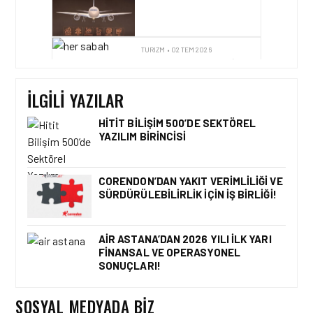
TURIZM • 01 TEM 2026
UCUZABILET, HAVA YOLU
İÇERIK ALTYAPISINDA
AIRVIATECH’I TERCIH ETTI
İLGILI YAZILAR
HITIT BILIŞIM 500’DE SEKTÖREL
YAZILIM BIRINCISI
TURIZM • 24 TEM 2026
AIRVIATECH VE WINGIE
ENUYGUN GROUP’TAN
CORENDON’DAN YAKIT VERIMLILIĞI VE
SEYAHAT
SÜRDÜRÜLEBILIRLIK IÇIN İŞ BIRLIĞI!
TEKNOLOJILERINDE GÜÇ
BIRLIĞI
AIR ASTANA’DAN 2026 YILI İLK YARI
FINANSAL VE OPERASYONEL
TURIZM • 24 TEM 2026
SONUÇLARI!
ENUYGUN.COM’DAN YAZ
ROTASI: TÜRKIYE’NIN EN
POPÜLER PLAJLARI
SOSYAL MEDYADA BIZ