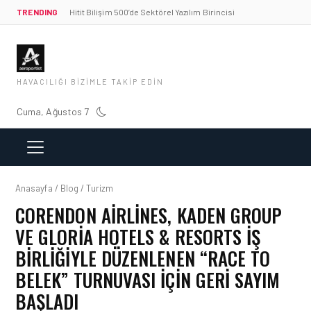
TRENDING
Hitit Bilişim 500’de Sektörel Yazılım Birincisi
HAVACILIĞI BIZIMLE TAKIP EDIN
Cuma, Ağustos 7
Anasayfa / Blog / Turizm
CORENDON AIRLINES, KADEN GROUP
VE GLORIA HOTELS & RESORTS IŞ
BIRLIĞIYLE DÜZENLENEN “RACE TO
BELEK” TURNUVASI IÇIN GERI SAYIM
BAŞLADI