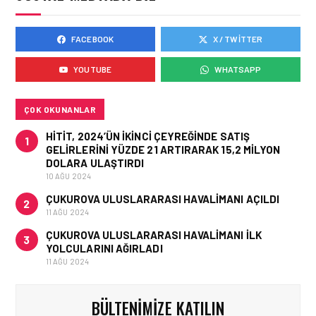
FACEBOOK
X / TWITTER
TURIZM • 18 TEM 2026
JAPONYA’YI KENDI
YOUTUBE
WHATSAPP
HIZINIZDA
KEŞFEDIN,TREN VE
OTOBÜSLE YENI BIR
GÜZERGÂH
ÇOK OKUNANLAR
HITIT, 2024’ÜN IKINCI ÇEYREĞINDE SATIŞ
1
GELIRLERINI YÜZDE 21 ARTIRARAK 15,2 MILYON
DOLARA ULAŞTIRDI
10 AĞU 2024
ÇUKUROVA ULUSLARARASI HAVALIMANI AÇILDI
2
11 AĞU 2024
ÇUKUROVA ULUSLARARASI HAVALIMANI İLK
3
YOLCULARINI AĞIRLADI
11 AĞU 2024
BÜLTENIMIZE KATILIN