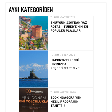
AYNI KATEGORIDEN
TURIZM • 18 TEM 2026
JAPONYA’YI KENDI
HIZINIZDA
KEŞFEDIN,TREN VE
OTOBÜSLE YENI BIR
GÜZERGÂH
TURIZM • 08 TEM 2026
BOOKINGAGORA YENI
NESIL PROGRAMINI
TANITTI!
TURIZM • 02 TEM 2026
HER SABAH FARKLI BIR
LIMANDA UYANMAK LÜKS
DEĞIL