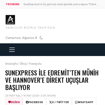
TRENDING
SunExpress’in Üç gün üst üste günlük yolcu sayısı 71 bini aştı
HAVACILIĞI BIZIMLE TAKIP EDIN
Cumartesi, Ağustos 8
Anasayfa / Blog / Havayolu
SUNEXPRESS ILE EDREMIT’TEN MÜNIH
VE HANNOVER’E DIREKT UÇUŞLAR
BAŞLIYOR
ZEYNEP KALI • 15 MAY 2026 • 2 DK OKUMA
BEĞEN
FACEBOOK
X / TWITTER
WHATSAPP