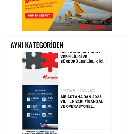
HAVAYOLU • 05 AĞU 2026
CORENDON’DAN YAKIT
VERIMLILIĞI VE
SÜRDÜRÜLEBILIRLIK IÇIN
İŞ BIRLIĞI!
AYNI KATEGORIDEN
HAVAYOLU • 05 AĞU 2026
AIR ASTANA’DAN 2026
YILI İLK YARI FINANSAL
VE OPERASYONEL
SONUÇLARI!
HAVAYOLU • 05 AĞU 2026
AJET’IN SABIHA
GÖKÇEN’DEKI PAZAR PAYI
ARTIŞI FINANSAL
SONUÇLARI NASIL
ETKILEDI?