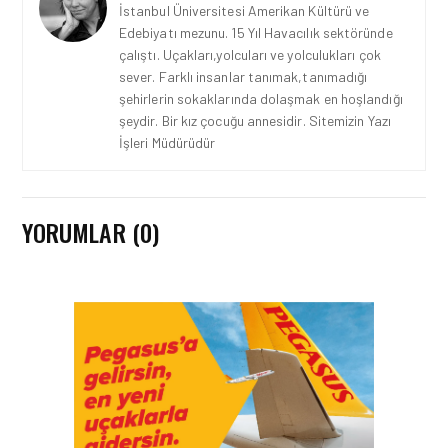
İstanbul Üniversitesi Amerikan Kültürü ve
Edebiyatı mezunu. 15 Yıl Havacılık sektöründe
çalıştı. Uçakları,yolcuları ve yolculukları çok
sever. Farklı insanlar tanımak,tanımadığı
şehirlerin sokaklarında dolaşmak en hoşlandığı
şeydir. Bir kız çocuğu annesidir. Sitemizin Yazı
İşleri Müdürüdür
YORUMLAR (0)
HAVAYOLU • 07 AĞU 2026
SUNEXPRESS’IN ÜÇ GÜN
ÜST ÜSTE GÜNLÜK
YOLCU SAYISI 71 BINI AŞTI