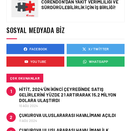
CORENDON’DAN YAKIT VERIMLILIĞI VE
SÜRDÜRÜLEBILIRLIK IÇIN İŞ BIRLIĞI!
HAVAYOLU • 05 AĞU 2026
CORENDON’DAN YAKIT
VERIMLILIĞI VE
SÜRDÜRÜLEBILIRLIK IÇIN
SOSYAL MEDYADA BIZ
İŞ BIRLIĞI!
FACEBOOK
X / TWITTER
HAVAYOLU • 05 AĞU 2026
AIR ASTANA’DAN 2026
YOUTUBE
WHATSAPP
YILI İLK YARI FINANSAL
VE OPERASYONEL
SONUÇLARI!
ÇOK OKUNANLAR
HITIT, 2024’ÜN IKINCI ÇEYREĞINDE SATIŞ
1
GELIRLERINI YÜZDE 21 ARTIRARAK 15,2 MILYON
DOLARA ULAŞTIRDI
10 AĞU 2024
ÇUKUROVA ULUSLARARASI HAVALIMANI AÇILDI
2
11 AĞU 2024
ÇUKUROVA ULUSLARARASI HAVALIMANI İLK