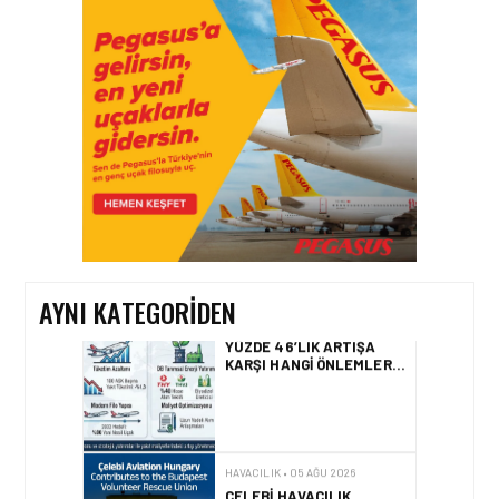
HAVACILIK • 06 AĞU 2026
HITIT BILIŞIM 500’DE
SEKTÖREL YAZILIM
BIRINCISI
HAVACILIK • 05 AĞU 2026
YAKIT MALIYETLERINDEKI
YÜZDE 46’LIK ARTIŞA
KARŞI HANGI ÖNLEMLER
ALINIYOR?
AYNI KATEGORIDEN
HAVACILIK • 05 AĞU 2026
ÇELEBI HAVACILIK
MACARISTAN’DAN
BUDAPEŞTE GÖNÜLLÜ
KURTARMA BIRLIĞI’NE
ANLAMLI DESTEK!