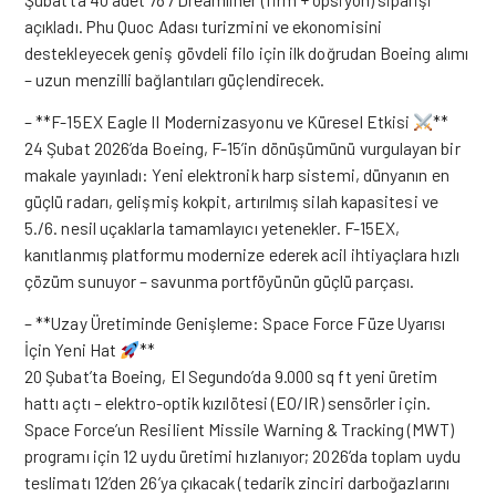
açıkladı. Phu Quoc Adası turizmini ve ekonomisini
destekleyecek geniş gövdeli filo için ilk doğrudan Boeing alımı
– uzun menzilli bağlantıları güçlendirecek.
– **F-15EX Eagle II Modernizasyonu ve Küresel Etkisi
**
24 Şubat 2026’da Boeing, F-15’in dönüşümünü vurgulayan bir
makale yayınladı: Yeni elektronik harp sistemi, dünyanın en
güçlü radarı, gelişmiş kokpit, artırılmış silah kapasitesi ve
5./6. nesil uçaklarla tamamlayıcı yetenekler. F-15EX,
kanıtlanmış platformu modernize ederek acil ihtiyaçlara hızlı
çözüm sunuyor – savunma portföyünün güçlü parçası.
– **Uzay Üretiminde Genişleme: Space Force Füze Uyarısı
İçin Yeni Hat
**
20 Şubat’ta Boeing, El Segundo’da 9.000 sq ft yeni üretim
hattı açtı – elektro-optik kızılötesi (EO/IR) sensörler için.
Space Force’un Resilient Missile Warning & Tracking (MWT)
programı için 12 uydu üretimi hızlanıyor; 2026’da toplam uydu
teslimatı 12’den 26’ya çıkacak (tedarik zinciri darboğazlarını