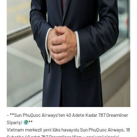
– **Sun PhuQuoc Airways’ten 40 Adete Kadar 787 Dreamliner
Siparişi
**
Vietnam merkezli yeni lüks havayolu Sun PhuQuoc Airways, 18
Şubat’ta 40 adet 787 Dreamliner (firm + opsiyon) siparişi