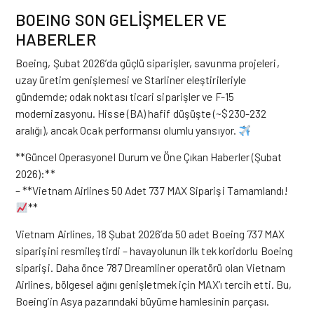
BOEING SON GELİŞMELER VE
HABERLER
Boeing,
Şubat 2026’da güçlü siparişler, savunma projeleri,
uzay üretim genişlemesi ve Starliner eleştirileriyle
gündemde; odak noktası ticari siparişler ve F-15
modernizasyonu. Hisse (BA) hafif düşüşte (~$230-232
aralığı), ancak Ocak performansı olumlu yansıyor.
**Güncel Operasyonel Durum ve Öne Çıkan Haberler (Şubat
2026):**
– **Vietnam Airlines 50 Adet 737 MAX Siparişi Tamamlandı!
**
Vietnam Airlines, 18 Şubat 2026’da 50 adet Boeing 737 MAX
siparişini resmileştirdi – havayolunun ilk tek koridorlu Boeing
siparişi. Daha önce 787 Dreamliner operatörü olan Vietnam
Airlines, bölgesel ağını genişletmek için MAX’ı tercih etti. Bu,
Boeing’in Asya pazarındaki büyüme hamlesinin parçası.