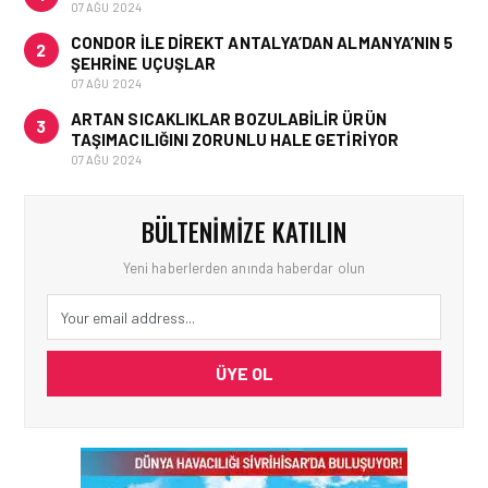
07 AĞU 2024
CONDOR ILE DIREKT ANTALYA’DAN ALMANYA’NIN 5
2
ŞEHRINE UÇUŞLAR
07 AĞU 2024
ARTAN SICAKLIKLAR BOZULABILIR ÜRÜN
3
TAŞIMACILIĞINI ZORUNLU HALE GETIRIYOR
07 AĞU 2024
BÜLTENIMIZE KATILIN
Yeni haberlerden anında haberdar olun
ÜYE OL