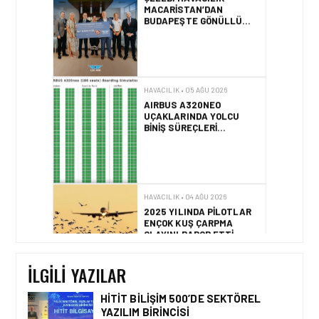
HAVACILIK • 05 AĞU 2026
AIRBUS A320NEO
UÇAKLARINDA YOLCU
BINIŞ SÜREÇLERI
SIMÜLASYONLA TEST
EDILDI!
HAVACILIK • 04 AĞU 2026
2025 YILINDA PILOTLAR
ENÇOK KUŞ ÇARPMA
OLAYINI RAPOR ETTI
HAVACILIK • 04 AĞU 2026
IFATCA 2027 YILLIK
KONFERANSI TÜRKIYE’DE
DÜZENLENECEK!
İLGILI YAZILAR
HITIT BILIŞIM 500’DE SEKTÖREL
YAZILIM BIRINCISI