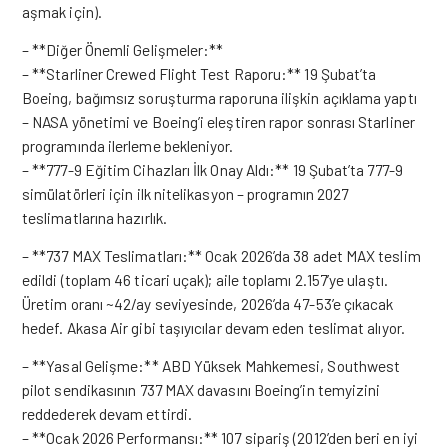
aşmak için).
– **Diğer Önemli Gelişmeler:**
– **Starliner Crewed Flight Test Raporu:** 19 Şubat’ta
Boeing, bağımsız soruşturma raporuna ilişkin açıklama yaptı
– NASA yönetimi ve Boeing’i eleştiren rapor sonrası Starliner
programında ilerleme bekleniyor.
– **777-9 Eğitim Cihazları İlk Onay Aldı:** 19 Şubat’ta 777-9
simülatörleri için ilk nitelikasyon – programın 2027
teslimatlarına hazırlık.
– **737 MAX Teslimatları:** Ocak 2026’da 38 adet MAX teslim
edildi (toplam 46 ticari uçak); aile toplamı 2.157’ye ulaştı.
Üretim oranı ~42/ay seviyesinde, 2026’da 47-53’e çıkacak
hedef. Akasa Air gibi taşıyıcılar devam eden teslimat alıyor.
– **Yasal Gelişme:** ABD Yüksek Mahkemesi, Southwest
pilot sendikasının 737 MAX davasını Boeing’in temyizini
reddederek devam ettirdi.
– **Ocak 2026 Performansı:** 107 sipariş (2012’den beri en iyi