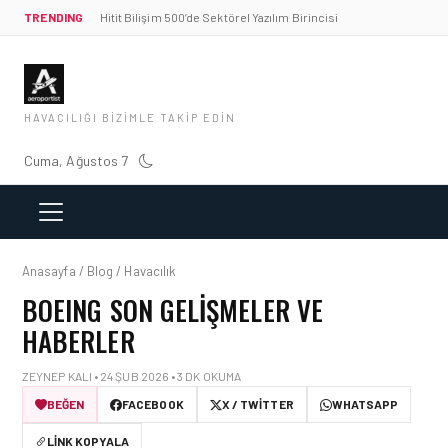
TRENDING
Hitit Bilişim 500’de Sektörel Yazılım Birincisi
HAVACILIĞI BIZIMLE TAKIP EDIN
Cuma, Ağustos 7
Anasayfa / Blog / Havacılık
BOEING SON GELIŞMELER VE
HABERLER
ZEYNEP KALI • 24 ŞUB 2026 • 3 DK OKUMA
BEĞEN
FACEBOOK
X / TWITTER
WHATSAPP
LINK KOPYALA