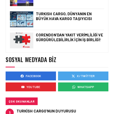
HAVACILIK • 06 AĞU 2026
HITIT BILIŞIM 500’DE
SEKTÖREL YAZILIM
TURKISH CARGO, DÜNYANIN EN
BIRINCISI
BÜYÜK HAVA KARGO TAŞIYICISI
CORENDON’DAN YAKIT VERIMLILIĞI VE
SÜRDÜRÜLEBILIRLIK IÇIN İŞ BIRLIĞI!
HAVACILIK • 05 AĞU 2026
YAKIT MALIYETLERINDEKI
YÜZDE 46’LIK ARTIŞA
KARŞI HANGI ÖNLEMLER
SOSYAL MEDYADA BIZ
ALINIYOR?
FACEBOOK
X / TWITTER
HAVACILIK • 05 AĞU 2026
ÇELEBI HAVACILIK
YOUTUBE
WHATSAPP
MACARISTAN’DAN
BUDAPEŞTE GÖNÜLLÜ
KURTARMA BIRLIĞI’NE
ANLAMLI DESTEK!
ÇOK OKUNANLAR
TURKISH CARGO’NUN DUYURUSU
1