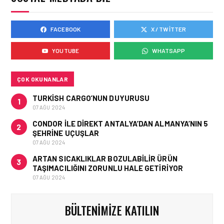
FACEBOOK
X / TWITTER
HAVAYOLU • 05 AĞU 2026
AJET’IN SABIHA
YOUTUBE
WHATSAPP
GÖKÇEN’DEKI PAZAR PAYI
ARTIŞI FINANSAL
SONUÇLARI NASIL
ETKILEDI?
ÇOK OKUNANLAR
TURKISH CARGO’NUN DUYURUSU
1
07 AĞU 2024
CONDOR ILE DIREKT ANTALYA’DAN ALMANYA’NIN 5
2
ŞEHRINE UÇUŞLAR
07 AĞU 2024
ARTAN SICAKLIKLAR BOZULABILIR ÜRÜN
3
TAŞIMACILIĞINI ZORUNLU HALE GETIRIYOR
07 AĞU 2024
BÜLTENIMIZE KATILIN