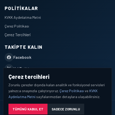
POLITIKALAR
KVKK Aydınlatma Metni
Çerez Politikası
Çerez Tercihleri
TAKIPTE KALIN
Facebook
X / Twitter
Çerez tercihleri
YouTube
Zorunlu çerezler dışında kalan analitik ve fonksiyonel servisleri
yalnızca onayınızla çalıştırıyoruz.
Çerez Politikası
ve
KVKK
WhatsApp
Aydınlatma Metni
sayfalarımızdan detaylara ulaşabilirsiniz.
© 2026 AEROPORTIST I Havacılık Veri ve Analiz Platformu. Tüm
TÜMÜNÜ KABUL ET
SADECE ZORUNLU
hakları saklıdır.