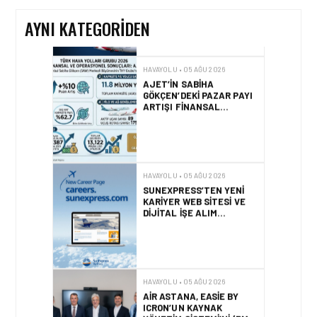
AYNI KATEGORIDEN
HAVAYOLU • 05 AĞU 2026
AJET’IN SABIHA
GÖKÇEN’DEKI PAZAR PAYI
ARTIŞI FINANSAL
SONUÇLARI NASIL
ETKILEDI?
HAVAYOLU • 05 AĞU 2026
SUNEXPRESS’TEN YENI
KARIYER WEB SITESI VE
DIJITAL İŞE ALIM
PLATFORMU!
HAVAYOLU • 05 AĞU 2026
AIR ASTANA, EASIE BY
ICRON’UN KAYNAK
YÖNETIM SISTEMI’NI (RMS)
CANLIYA ALDI