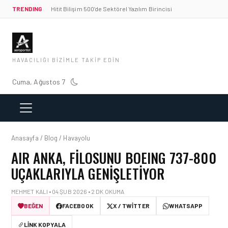
TRENDING
Hitit Bilişim 500’de Sektörel Yazılım Birincisi
HAVACILIĞI BIZIMLE TAKIP EDIN
Cuma, Ağustos 7
Anasayfa / Blog / Havayolu
AIR ANKA, FILOSUNU BOEING 737-800
UÇAKLARIYLA GENIŞLETIYOR
MEHMET KALI • 04 ŞUB 2026 • 2 DK OKUMA
BEĞEN
FACEBOOK
X / TWITTER
WHATSAPP
LINK KOPYALA