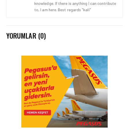
knowledge. If there is anything I can contribute
to, I am here. Best regards "kali"
YORUMLAR (0)
HAVAYOLU • 05 AĞU 2026
CORENDON’DAN YAKIT
VERIMLILIĞI VE
SÜRDÜRÜLEBILIRLIK IÇIN
İŞ BIRLIĞI!
HAVAYOLU • 05 AĞU 2026
AIR ASTANA’DAN 2026
YILI İLK YARI FINANSAL
VE OPERASYONEL
SONUÇLARI!