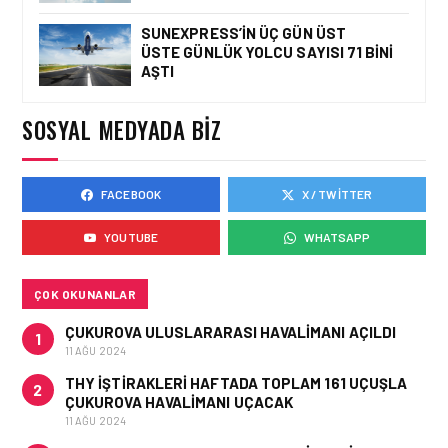
SUNEXPRESS’IN ÜÇ GÜN ÜST
ÜSTE GÜNLÜK YOLCU SAYISI 71 BINI
GÜNCEL HABERLER • 12 HAZ 2026
AŞTI
AVRUPA KOMISYONU AB
HAVA EMNIYETI LISTESINI
GÜNCELLEDI
SOSYAL MEDYADA BIZ
FACEBOOK
X / TWITTER
GÜNCEL HABERLER • 02 HAZ 2026
EUROCONTROL AVRUPA
YOUTUBE
WHATSAPP
HAVACILIK GÖRÜNÜMÜ
RAPORU, 18-24 MAYIS
2026 HAFTASI
ÇOK OKUNANLAR
ÇUKUROVA ULUSLARARASI HAVALIMANI AÇILDI
1
11 AĞU 2024
THY IŞTIRAKLERI HAFTADA TOPLAM 161 UÇUŞLA
2
ÇUKUROVA HAVALIMANI UÇACAK
11 AĞU 2024