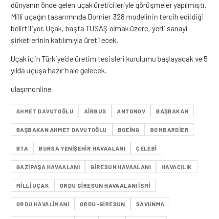
dünyanın önde gelen uçak üreticileriyle görüşmeler yapılmıştı.
Milli uçağın tasarımında Dornier 328 modelinin tercih edildiği
belirtiliyor. Uçak, başta TUSAŞ olmak üzere, yerli sanayi
şirketlerinin katılımıyla üretilecek.
Uçak için Türkiye’de üretim tesisleri kurulumu başlayacak ve 5
yılda uçuşa hazır hale gelecek.
ulaşımonline
AHMET DAVUTOĞLU
AIRBUS
ANTONOV
BAŞBAKAN
BAŞBAKAN AHMET DAVUTOĞLU
BOEING
BOMBARDIER
BTA
BURSA YENIŞEHIR HAVAALANI
ÇELEBI
GAZIPAŞA HAVAALANI
GIRESUN HAVAALANI
HAVACILIK
MILLI UÇAK
ORDU GIRESUN HAVAALANI ISMI
ORDU HAVALIMANI
ORDU-GIRESUN
SAVUNMA