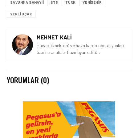
SAVUNMA SANAYII
STM
TÜRK
YENIŞEHIR
YERLI UÇAK
MEHMET KALI
Havacılık sektörü ve hava kargo operasyonları
üzerine analizler hazırlayan editör.
YORUMLAR (0)
GÜNCEL HABERLER • 22 TEM 2026
OKYANUSU KÜREK
ÇEKEREK AŞACAK İLK
TÜRK TAKIMINA GURUR
DOLU DESTEK!