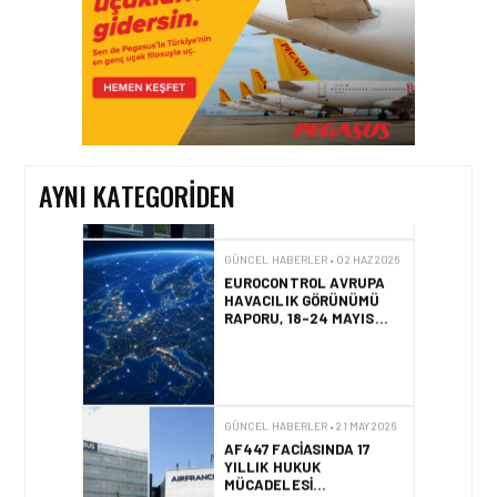
GÜNCEL HABERLER • 12 HAZ 2026
AVRUPA KOMISYONU AB
HAVA EMNIYETI LISTESINI
GÜNCELLEDI
AYNI KATEGORIDEN
GÜNCEL HABERLER • 02 HAZ 2026
EUROCONTROL AVRUPA
HAVACILIK GÖRÜNÜMÜ
RAPORU, 18-24 MAYIS
2026 HAFTASI
GÜNCEL HABERLER • 21 MAY 2026
AF447 FACIASINDA 17
YILLIK HUKUK
MÜCADELESI
SONUÇLANDI