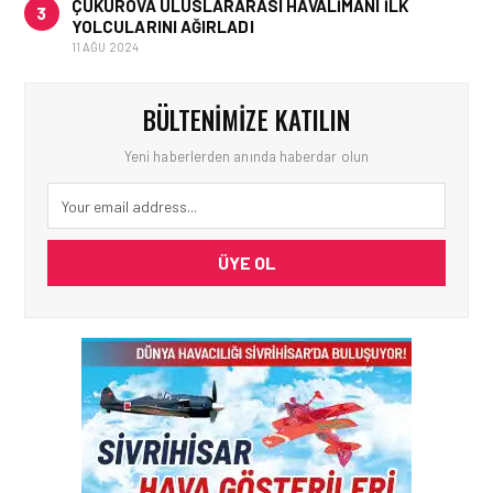
ÇUKUROVA ULUSLARARASI HAVALIMANI İLK
3
YOLCULARINI AĞIRLADI
11 AĞU 2024
BÜLTENIMIZE KATILIN
Yeni haberlerden anında haberdar olun
ÜYE OL