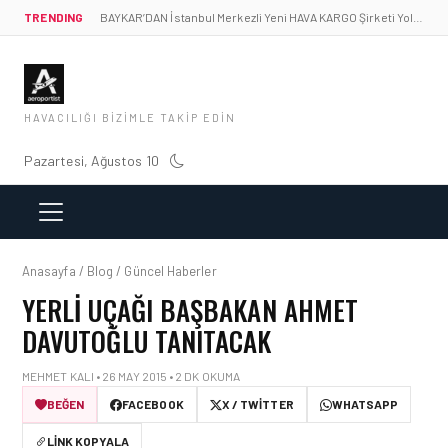
TRENDING
BAYKAR’DAN İstanbul Merkezli Yeni HAVA KARGO Şirketi Yolda!
HAVACILIĞI BIZIMLE TAKIP EDIN
Pazartesi, Ağustos 10
Anasayfa / Blog / Güncel Haberler
YERLI UÇAĞI BAŞBAKAN AHMET
DAVUTOĞLU TANITACAK
MEHMET KALI • 26 MAY 2015 • 2 DK OKUMA
BEĞEN
FACEBOOK
X / TWITTER
WHATSAPP
LINK KOPYALA