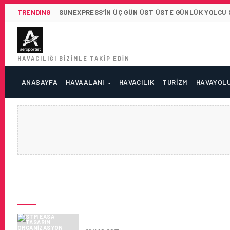
TRENDING
SUNEXPRESS’IN ÜÇ GÜN ÜST ÜSTE GÜNLÜK YOLCU SA
HAVACILIĞI BIZIMLE TAKIP EDIN
ANASAYFA
HAVAALANI
HAVACILIK
TURIZM
HAVAYOL
SON HABERLER
STM EASA TASARIM ORGANIZA