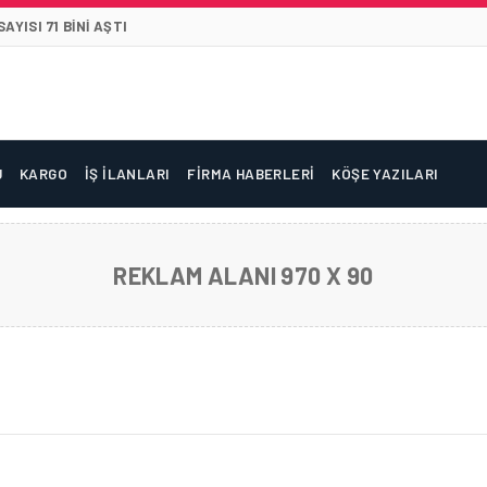
YISI 71 BINI AŞTI
U
KARGO
İŞ İLANLARI
FIRMA HABERLERI
KÖŞE YAZILARI
REKLAM ALANI 970 X 90
SYON ONAYI ALDI