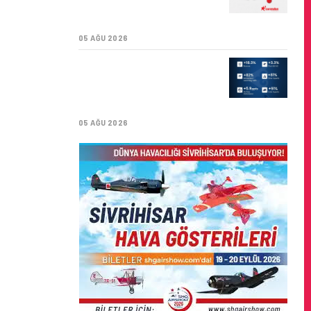
SÜRDÜRÜLEBILIRLIK IÇIN
İŞ BIRLIĞI!
05 AĞU 2026
AIR ASTANA’DAN 2026
YILI İLK YARI FINANSAL
VE OPERASYONEL
SONUÇLARI!
05 AĞU 2026