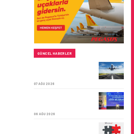
GÜNCEL HABERLER
SUNEXPRESS’IN ÜÇ GÜN
ÜST ÜSTE GÜNLÜK
YOLCU SAYISI 71 BINI AŞTI
07 AĞU 2026
HITIT BILIŞIM 500’DE
SEKTÖREL YAZILIM
BIRINCISI
06 AĞU 2026
CORENDON’DAN YAKIT
VERIMLILIĞI VE