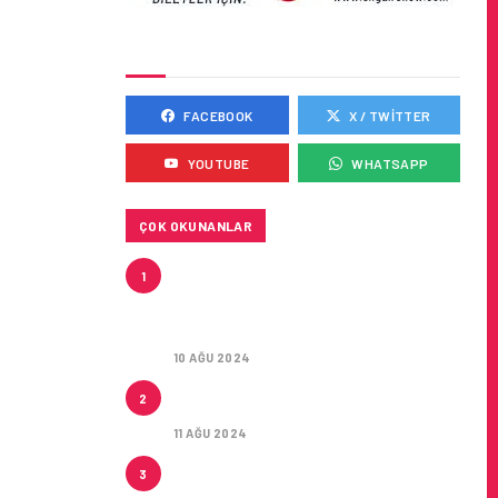
SOSYAL MEDYADA BIZ
FACEBOOK
X / TWITTER
YOUTUBE
WHATSAPP
ÇOK OKUNANLAR
HITIT, 2024’ÜN IKINCI
1
ÇEYREĞINDE SATIŞ GELIRLERINI
YÜZDE 21 ARTIRARAK 15,2
MILYON DOLARA ULAŞTIRDI
10 AĞU 2024
ÇUKUROVA ULUSLARARASI
2
HAVALIMANI AÇILDI
11 AĞU 2024
ÇUKUROVA ULUSLARARASI
3
HAVALIMANI İLK YOLCULARINI