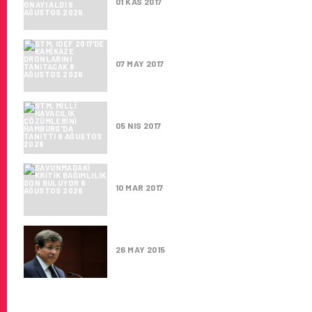
01 KAS 2017
STM, IDEF 2017’DE KAMIKAZE
07 MAY 2017
STM, MILLI HAVACILIK ÇÖZÜML
05 NIS 2017
SAVUNMADAKI KRITIK BAĞIMLI
10 MAR 2017
YERLI UÇAĞI BAŞBAKAN AHME
26 MAY 2015