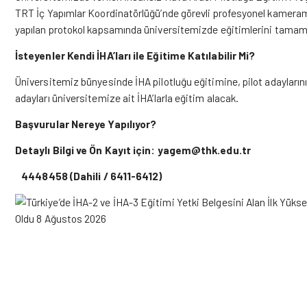
TRT İç Yapımlar Koordinatörlüğü’nde görevli profesyonel kameram
yapılan protokol kapsamında üniversitemizde eğitimlerini tamamlad
İsteyenler Kendi İHA’ları ile Eğitime Katılabilir Mi?
Üniversitemiz bünyesinde İHA pilotluğu eğitimine, pilot adaylarının
adayları üniversitemize ait İHA’larla eğitim alacak.
Başvurular Nereye Yapılıyor?
Detaylı Bilgi ve Ön Kayıt için: yagem@thk.edu.tr
4448458 (Dahili / 6411-6412)