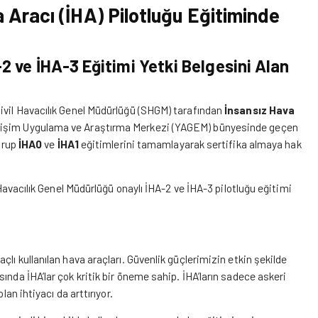
 Aracı (İHA) Pilotluğu
Eğitiminde
2 ve İHA-3 Eğitimi Yetki Belgesini Alan
Sivil Havacılık Genel Müdürlüğü (SHGM) tarafından
İnsansız Hava
elişim Uygulama ve Araştırma Merkezi (YAGEM) bünyesinde geçen
 grup
İHA0
ve
İHA1
eğitimlerini tamamlayarak sertifika almaya hak
 Havacılık Genel Müdürlüğü onaylı İHA-2 ve İHA-3 pilotluğu eğitimi
lı kullanılan hava araçları. Güvenlik güçlerimizin etkin şekilde
ında İHA’lar çok kritik bir öneme sahip. İHA’ların sadece askeri
olan ihtiyacı da arttırıyor.