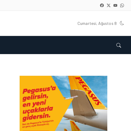
Cumartesi, Ağustos 8
GÜNCEL HABERLER • 22 TEM 2026
OKYANUSU KÜREK
ÇEKEREK AŞACAK İLK
TÜRK TAKIMINA GURUR
DOLU DESTEK!
GÜNCEL HABERLER • 12 HAZ 2026