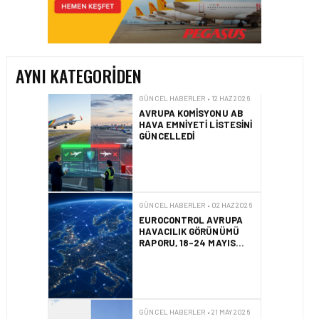
AVRUPA KOMISYONU AB
HAVA EMNIYETI LISTESINI
GÜNCELLEDI
AYNI KATEGORIDEN
GÜNCEL HABERLER • 02 HAZ 2026
EUROCONTROL AVRUPA
HAVACILIK GÖRÜNÜMÜ
RAPORU, 18-24 MAYIS
2026 HAFTASI
GÜNCEL HABERLER • 21 MAY 2026
AF447 FACIASINDA 17
YILLIK HUKUK
MÜCADELESI
SONUÇLANDI
HAVACILIK • 10 MAR 2026