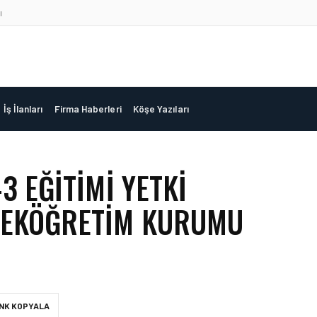
ı
İş İlanları
Firma Haberleri
Köşe Yazıları
3 EĞITIMI YETKI
KSEKÖĞRETIM KURUMU
INK KOPYALA