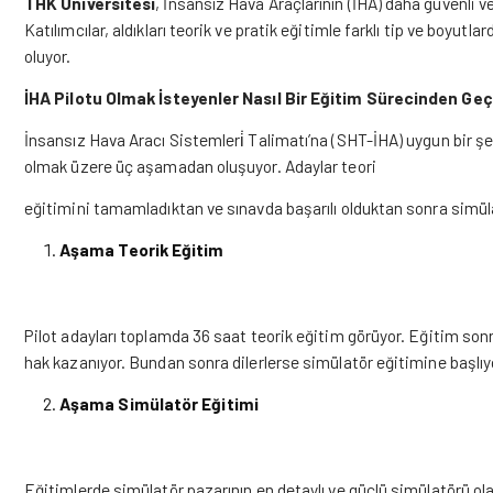
THK Üniversitesi
, İnsansız Hava Araçlarının (İHA) daha güvenli ve
Katılımcılar, aldıkları teorik ve pratik eğitimle farklı tip ve boyutlar
oluyor.
İHA Pilotu Olmak İsteyenler Nasıl Bir Eğitim Sürecinden Geç
İnsansız Hava Aracı Sistemleri̇ Talimatı’na (SHT-İHA) uygun bir ş
olmak üzere üç aşamadan oluşuyor. Adaylar teori
eğitimini tamamladıktan ve sınavda başarılı olduktan sonra simül
Aşama Teorik Eğitim
Pilot adayları toplamda 36 saat teorik eğitim görüyor. Eğitim sonra
hak kazanıyor. Bundan sonra dilerlerse simülatör eğitimine başlıyo
Aşama Simülatör Eğitimi
Eğitimlerde simülatör pazarının en detaylı ve güçlü simülatörü ola