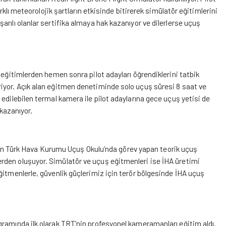
rklı meteorolojik şartların etkisinde bitirerek simülatör eğitimlerini
rılı olanlar sertifika almaya hak kazanıyor ve dilerlerse uçuş
 eğitimlerden hemen sonra pilot adayları öğrendiklerini tatbik
iyor. Açık alan eğitmen denetiminde solo uçuş süresi 8 saat ve
edilebilen termal kamera ile pilot adaylarına gece uçuş yetisi de
 kazanıyor.
i için Türk Hava Kurumu Uçuş Okulu’nda görev yapan teorik uçuş
rden oluşuyor. Simülatör ve uçuş eğitmenleri ise İHA üretimi
ğitmenlerle, güvenlik güçlerimiz için terör bölgesinde İHA uçuş
gramında ilk olarak TRT’nin profesyonel kameramanları eğitim aldı.