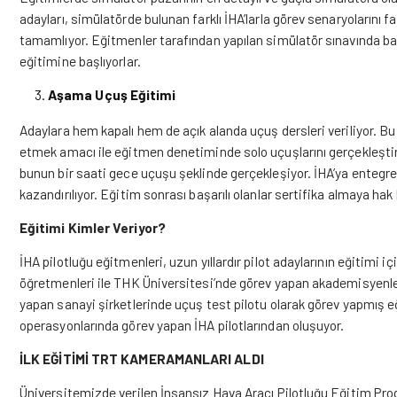
adayları, simülatörde bulunan farklı İHA’larla görev senaryolarını fa
tamamlıyor. Eğitmenler tarafından yapılan simülatör sınavında başa
eğitimine başlıyorlar.
Aşama Uçuş Eğitimi
Adaylara hem kapalı hem de açık alanda uçuş dersleri veriliyor. Bu
etmek amacı ile eğitmen denetiminde solo uçuşlarını gerçekleştir
bunun bir saati gece uçuşu şeklinde gerçekleşiyor. İHA’ya entegre 
kazandırılıyor. Eğitim sonrası başarılı olanlar sertifika almaya hak
Eğitimi Kimler Veriyor?
İHA pilotluğu eğitmenleri, uzun yıllardır pilot adaylarının eğitim
öğretmenleri ile THK Üniversitesi’nde görev yapan akademisyenle
yapan sanayi şirketlerinde uçuş test pilotu olarak görev yapmış e
operasyonlarında görev yapan İHA pilotlarından oluşuyor.
İLK EĞİTİMİ TRT KAMERAMANLARI ALDI
Üniversitemizde verilen İnsansız Hava Aracı Pilotluğu Eğitim Pro