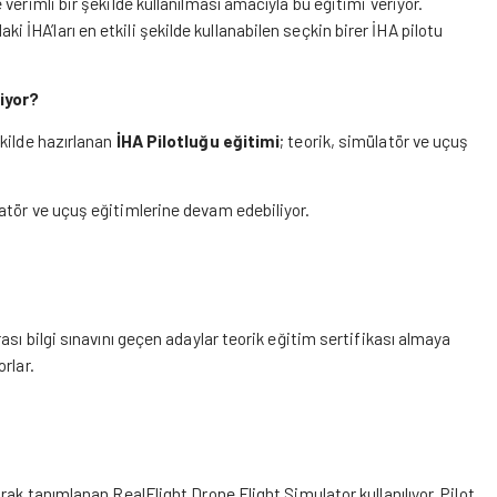
 verimli bir şekilde kullanılması amacıyla bu eğitimi veriyor.
daki İHA’ları en etkili şekilde kullanabilen seçkin birer İHA pilotu
iyor?
ekilde hazırlanan
İHA Pilotluğu eğitimi
; teorik, simülatör ve uçuş
atör ve uçuş eğitimlerine devam edebiliyor.
sı bilgi sınavını geçen adaylar teorik eğitim sertifikası almaya
rlar.
rak tanımlanan RealFlight Drone Flight Simulator kullanılıyor. Pilot