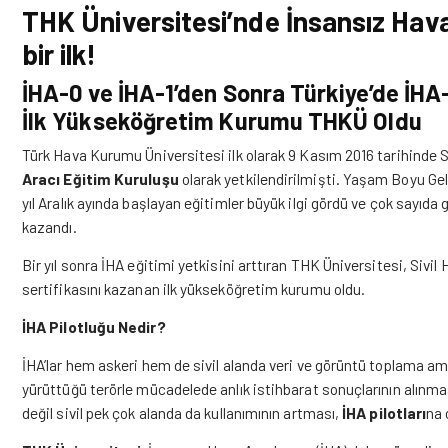
THK Üniversitesi’nde İnsansız Hava
bir ilk!
İHA-0 ve İHA-1’den Sonra Türkiye’de İHA-
İlk Yükseköğretim Kurumu THKÜ Oldu
Türk Hava Kurumu Üniversitesi ilk olarak 9 Kasım 2016 tarihinde 
Aracı Eğitim Kuruluşu
olarak yetkilendirilmişti. Yaşam Boyu G
yıl Aralık ayında başlayan eğitimler büyük ilgi gördü ve çok sayıda
kazandı.
Bir yıl sonra İHA eğitimi yetkisini arttıran THK Üniversitesi, Sivil
sertifikasını kazanan ilk yükseköğretim kurumu oldu.
İHA Pilotluğu Nedir?
İHA’lar hem askeri hem de sivil alanda veri ve görüntü toplama amaç
yürüttüğü terörle mücadelede anlık istihbarat sonuçlarının alınmas
değil sivil pek çok alanda da kullanımının artması,
İHA pilotları
na 