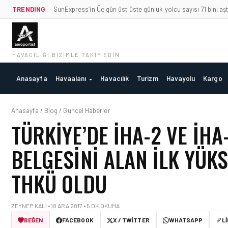
TRENDING
SunExpress’in Üç gün üst üste günlük yolcu sayısı 71 bini aşt
HAVACILIĞI BIZIMLE TAKIP EDIN
Anasayfa
Havaalanı
Havacılık
Turizm
Havayolu
Kargo
Anasayfa / Blog / Güncel Haberler
TÜRKIYE’DE İHA-2 VE İHA-
BELGESINI ALAN İLK YÜ
THKÜ OLDU
ZEYNEP KALI • 18 ARA 2017 • 5 DK OKUMA
BEĞEN
FACEBOOK
X / TWITTER
WHATSAPP
L