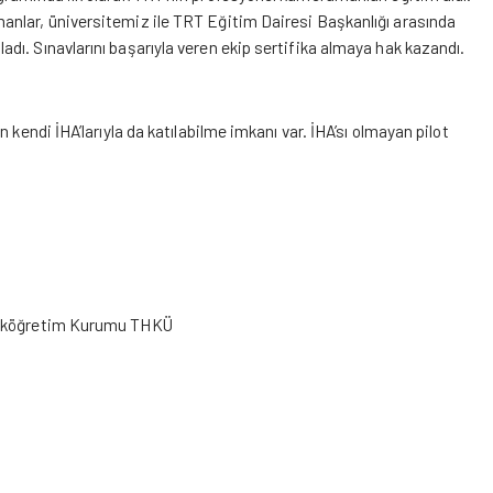
anlar, üniversitemiz ile TRT Eğitim Dairesi Başkanlığı arasında
ı. Sınavlarını başarıyla veren ekip sertifika almaya hak kazandı.
 kendi İHA’larıyla da katılabilme imkanı var. İHA’sı olmayan pilot