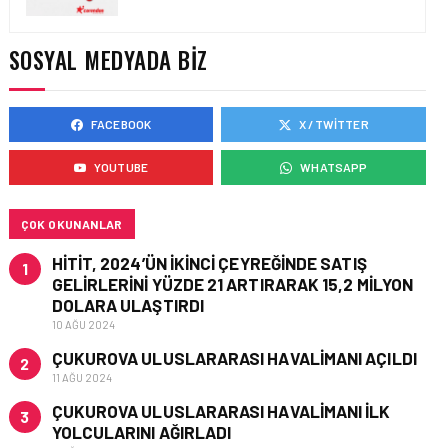
AVRUPA KOMISYONU AB
HAVA EMNIYETI LISTESINI
GÜNCELLEDI
SOSYAL MEDYADA BIZ
FACEBOOK
X / TWITTER
GÜNCEL HABERLER • 02 HAZ 2026
EUROCONTROL AVRUPA
YOUTUBE
WHATSAPP
HAVACILIK GÖRÜNÜMÜ
RAPORU, 18-24 MAYIS
2026 HAFTASI
ÇOK OKUNANLAR
HITIT, 2024’ÜN IKINCI ÇEYREĞINDE SATIŞ
1
GELIRLERINI YÜZDE 21 ARTIRARAK 15,2 MILYON
DOLARA ULAŞTIRDI
10 AĞU 2024
ÇUKUROVA ULUSLARARASI HAVALIMANI AÇILDI
2
11 AĞU 2024
ÇUKUROVA ULUSLARARASI HAVALIMANI İLK
3
YOLCULARINI AĞIRLADI