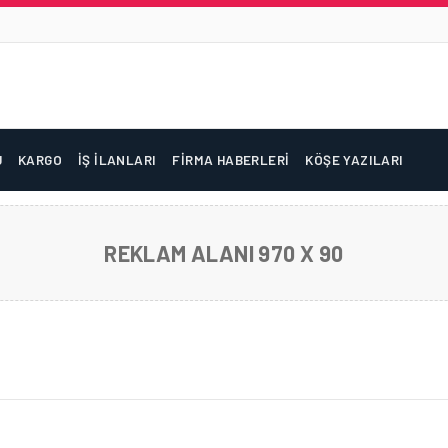
U
KARGO
İŞ İLANLARI
FIRMA HABERLERI
KÖŞE YAZILARI
REKLAM ALANI 970 X 90
ĞITIMI YETKI BELGESINI ALAN İLK YÜKSEKÖĞRET