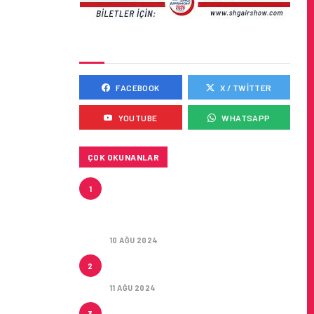
SOSYAL MEDYADA BIZ
FACEBOOK
X / TWITTER
YOUTUBE
WHATSAPP
ÇOK OKUNANLAR
HITIT, 2024’ÜN IKINCI
1
ÇEYREĞINDE SATIŞ GELIRLERINI
YÜZDE 21 ARTIRARAK 15,2
MILYON DOLARA ULAŞTIRDI
10 AĞU 2024
ÇUKUROVA ULUSLARARASI
2
HAVALIMANI AÇILDI
11 AĞU 2024
ÇUKUROVA ULUSLARARASI
3