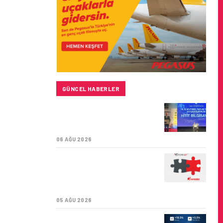
GÜNCEL HABERLER
HITIT BILIŞIM 500’DE
SEKTÖREL YAZILIM
BIRINCISI
06 AĞU 2026
CORENDON’DAN YAKIT
VERIMLILIĞI VE
SÜRDÜRÜLEBILIRLIK IÇIN
İŞ BIRLIĞI!
05 AĞU 2026
AIR ASTANA’DAN 2026