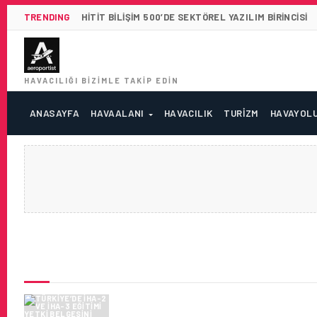
TRENDING
HITIT BILIŞIM 500’DE SEKTÖREL YAZILIM BIRINCISI
HAVACILIĞI BIZIMLE TAKIP EDIN
ANASAYFA
HAVAALANI
HAVACILIK
TURIZM
HAVAYOL
SON HABERLER
TÜRKIYE’DE İHA-2 VE İHA-3 E