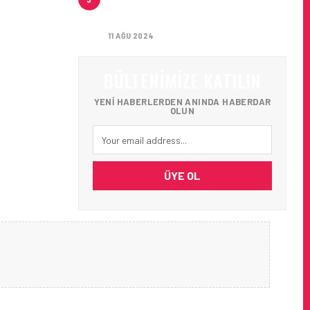
HAVALIMANI İLK YOLCULARINI
AĞIRLADI
11 AĞU 2024
BÜLTENIMIZE KATILIN
YENI HABERLERDEN ANINDA HABERDAR
OLUN
ÜYE OL