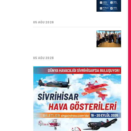
YILI İLK YARI FINANSAL
VE OPERASYONEL
SONUÇLARI!
05 AĞU 2026
İSTANBUL VALI
YARDIMCISI BEKIR
DINKIRCI’DEN KONTROL
KULESI’NE ZIYARET
05 AĞU 2026