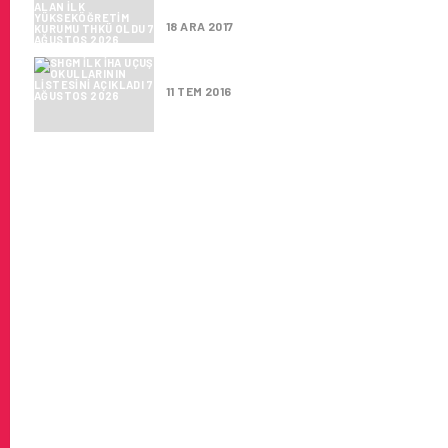
THKÜ OLDU
18 ARA 2017
SHGM İLK İHA UÇUŞ OKULLARIN
11 TEM 2016