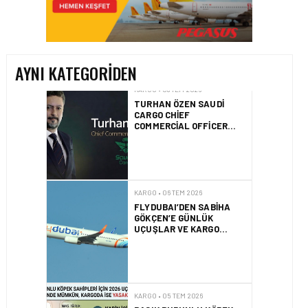
HONG KONG VE ÇIN’DEN
AVRUPA’YA HAVA
KARGODA SERT DÜŞÜŞ
AYNI KATEGORIDEN
KARGO • 08 TEM 2026
TURHAN ÖZEN SAUDI
CARGO CHIEF
COMMERCIAL OFFICER
OLDU
KARGO • 06 TEM 2026
FLYDUBAI’DEN SABIHA
GÖKÇEN’E GÜNLÜK
UÇUŞLAR VE KARGO
HIZMETI BAŞLADI!
KARGO • 05 TEM 2026