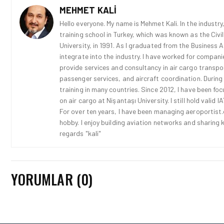
MEHMET KALI
Hello everyone. My name is Mehmet Kali. In the industry,
training school in Turkey, which was known as the Civi
University, in 1991. As I graduated from the Business 
integrate into the industry. I have worked for compani
provide services and consultancy in air cargo transport
passenger services, and aircraft coordination. During
training in many countries. Since 2012, I have been fo
on air cargo at Nişantaşı University. I still hold vali
For over ten years, I have been managing aeroportist.c
hobby. I enjoy building aviation networks and sharing k
regards "kali"
YORUMLAR (0)