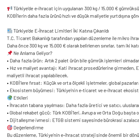
Türkiye’de e‑ihracat için uygulanan 300 kg / 15.000 € gümrüksüz i
KOBİ’lerin daha fazla ürünü hızlı ve düşük maliyetle yurtdışına gö
Türkiye’de E‑İhracat Limitleri İki Katına Çıkarıldı
T.C. Ticaret Bakanlığı tarafından yapılan düzenleme ile mikro ihra
Daha önce 300 kg ve 15.000 € olarak belirlenen sınırlar, tam iki katın
Ne Anlama Geliyor?
• Daha fazla ürün: Artık 2 palet ürün bile gümrük işlemleri olmad
• Hız ve maliyet avantajı: Kati ihracat prosedürlerine girmeden, 
maliyetli ihracat yapılabilecek.
• KOBİ’lere fırsat: Küçük ve orta ölçekli işletmeler, global pazarl
• Ekosistem büyümesi: Türkiye’nin e‑ticaret ve e‑ihracat ekosiste
Etkileri
• İhracatın tabana yayılması: Daha fazla üretici ve satıcı, uluslara
• Global rekabet gücü: Türk KOBİ’leri, Avrupa ve Orta Doğu başta 
• Dijitalleşme ivmesi: ETGB sistemi sayesinde bürokrasi azalacak
Değerlendirme
Bu düzenleme, Türkiye’nin e‑ihracat stratejisinde önemli bir dön