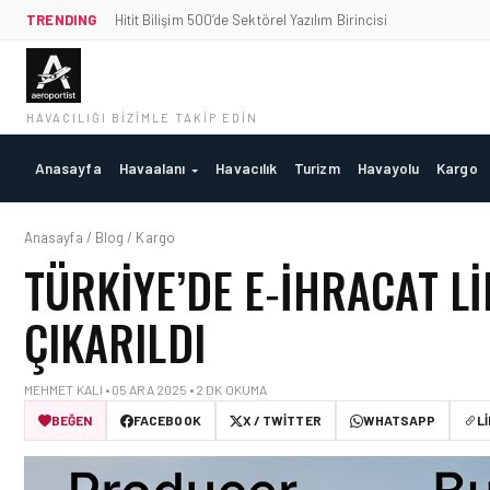
TRENDING
Hitit Bilişim 500’de Sektörel Yazılım Birincisi
HAVACILIĞI BIZIMLE TAKIP EDIN
Anasayfa
Havaalanı
Havacılık
Turizm
Havayolu
Kargo
Anasayfa / Blog / Kargo
TÜRKIYE’DE E‑İHRACAT LI
ÇIKARILDI
MEHMET KALI • 05 ARA 2025 • 2 DK OKUMA
BEĞEN
FACEBOOK
X / TWITTER
WHATSAPP
L