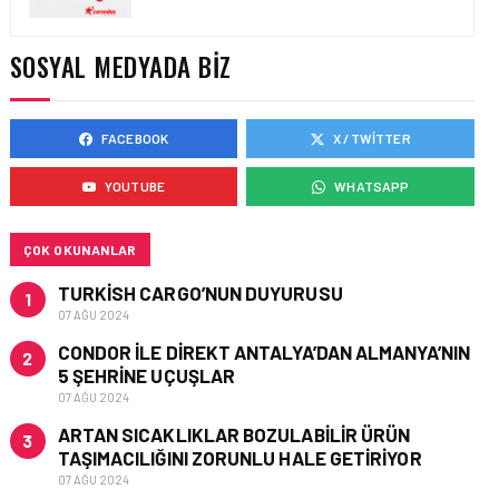
HONG KONG VE ÇIN’DEN
AVRUPA’YA HAVA
KARGODA SERT DÜŞÜŞ
SOSYAL MEDYADA BIZ
FACEBOOK
X / TWITTER
KARGO • 08 TEM 2026
TURHAN ÖZEN SAUDI
YOUTUBE
WHATSAPP
CARGO CHIEF
COMMERCIAL OFFICER
OLDU
ÇOK OKUNANLAR
TURKISH CARGO’NUN DUYURUSU
1
07 AĞU 2024
CONDOR ILE DIREKT ANTALYA’DAN ALMANYA’NIN
2
5 ŞEHRINE UÇUŞLAR
07 AĞU 2024
ARTAN SICAKLIKLAR BOZULABILIR ÜRÜN
3
TAŞIMACILIĞINI ZORUNLU HALE GETIRIYOR
07 AĞU 2024