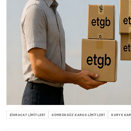
EIHRACAT LIMITLERI
GÜMRÜKSÜZ KARGO LIMITLERI
KURYE KAR