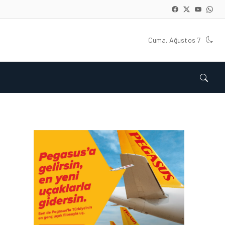
Cuma, Ağustos 7
KARGO • 05 AĞU 2026
KARGO GELIRLERINDEKI
‘LÜK BÜYÜMENIN TEMEL
SEBEPLERI NELERDIR?
KARGO • 26 TEM 2026