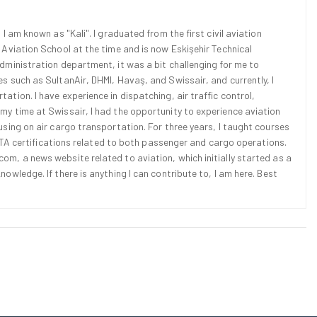
 I am known as "Kali". I graduated from the first civil aviation
l Aviation School at the time and is now Eskişehir Technical
Administration department, it was a bit challenging for me to
es such as SultanAir, DHMI, Havaş, and Swissair, and currently, I
ation. I have experience in dispatching, air traffic control,
 my time at Swissair, I had the opportunity to experience aviation
cusing on air cargo transportation. For three years, I taught courses
d IATA certifications related to both passenger and cargo operations.
om, a news website related to aviation, which initially started as a
nowledge. If there is anything I can contribute to, I am here. Best