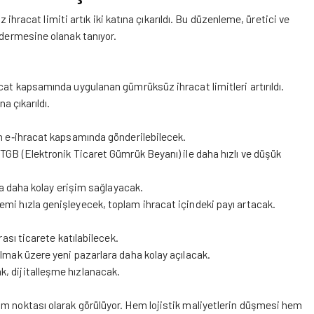
hracat limiti artık iki katına çıkarıldı. Bu düzenleme, üretici ve
ndermesine olanak tanıyor.
cat kapsamında uygulanan gümrüksüz ihracat limitleri artırıldı.
a çıkarıldı.
an e‑ihracat kapsamında gönderilebilecek.
ETGB (Elektronik Ticaret Gümrük Beyanı) ile daha hızlı ve düşük
ara daha kolay erişim sağlayacak.
mi hızla genişleyecek, toplam ihracat içindeki payı artacak.
rası ticarete katılabilecek.
olmak üzere yeni pazarlara daha kolay açılacak.
, dijitalleşme hızlanacak.
üm noktası olarak görülüyor. Hem lojistik maliyetlerin düşmesi hem