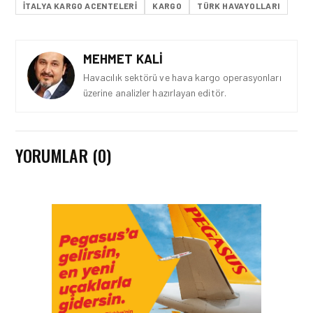
ITALYA KARGO ACENTELERI
KARGO
TÜRK HAVAYOLLARI
MEHMET KALI
Havacılık sektörü ve hava kargo operasyonları
üzerine analizler hazırlayan editör.
YORUMLAR (0)
KARGO • 05 AĞU 2026
KARGO GELIRLERINDEKI
‘LÜK BÜYÜMENIN TEMEL
SEBEPLERI NELERDIR?