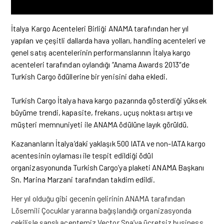
İtalya Kargo Acenteleri Birliği ANAMA tarafından her yıl
yapılan ve çeşitli dallarda hava yolları, handling acenteleri ve
genel satış acentelerinin performanslarının İtalya kargo
acenteleri tarafından oylandığı “Anama Awards 2013″de
Turkish Cargo ödüllerine bir yenisini daha ekledi.
Turkish Cargo İtalya hava kargo pazarında gösterdiği yüksek
büyüme trendi, kapasite, frekans, uçuş noktası artışı ve
müşteri memnuniyeti ile ANAMA ödülüne layık görüldü.
Kazananların İtalya’daki yaklaşık 500 IATA ve non-IATA kargo
acentesinin oylaması ile tespit edildiği ödül
organizasyonunda Turkish Cargo’ya plaketi ANAMA Başkanı
Sn. Marina Marzani tarafından takdim edildi.
Her yıl olduğu gibi gecenin gelirinin ANAMA tarafından
Lösemili Çocuklar yararına bağışlandığı organizasyonda
çekilişle şanslı acentemiz Vector Spa’ya ücretsiz business