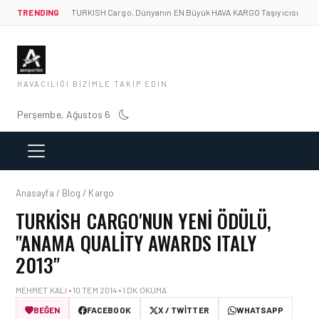
TRENDING
TURKISH Cargo, Dünyanın EN Büyük HAVA KARGO Taşıyıcısı
HAVACILIĞI BIZIMLE TAKIP EDIN
Perşembe, Ağustos 6
Anasayfa / Blog / Kargo
TURKISH CARGO'NUN YENI ÖDÜLÜ,
"ANAMA QUALITY AWARDS ITALY
2013"
MEHMET KALI • 10 TEM 2014 • 1 DK OKUMA
BEĞEN
FACEBOOK
X / TWITTER
WHATSAPP