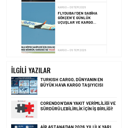
UÇUŞLAR VE KARGO
HIZMETI BAŞLADI!
KARGO • 05 TEM 2026
BASIK BURUNLU KÖPEK
SAHIPLERI IÇIN 2026
UÇUŞ REHBERI
İLGILI YAZILAR
KARGO • 05 TEM 2026
BANGLADEŞ HAVA KARGO
TURKISH CARGO, DÜNYANIN EN
PAZARINDA YENI KRITER
BÜYÜK HAVA KARGO TAŞIYICISI
CORENDON’DAN YAKIT VERIMLILIĞI VE
SÜRDÜRÜLEBILIRLIK IÇIN İŞ BIRLIĞI!
KARGO • 05 AĞU 2026
KARGO GELIRLERINDEKI
‘LÜK BÜYÜMENIN TEMEL
AIR ASTANA’DAN 2026 YILI İLK YARI