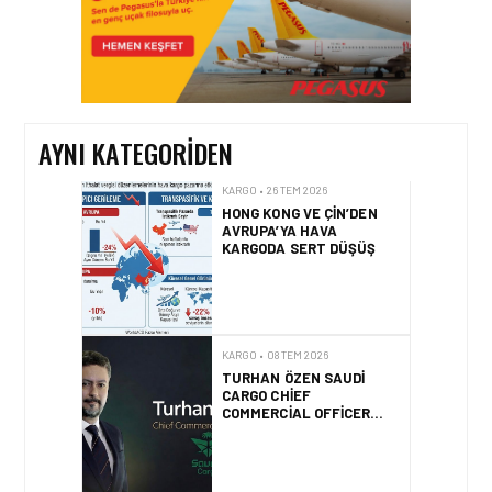
KARGO • 26 TEM 2026
HONG KONG VE ÇIN’DEN
AYNI KATEGORIDEN
AVRUPA’YA HAVA
KARGODA SERT DÜŞÜŞ
KARGO • 08 TEM 2026
TURHAN ÖZEN SAUDI
CARGO CHIEF
COMMERCIAL OFFICER
OLDU
KARGO • 06 TEM 2026
FLYDUBAI’DEN SABIHA
GÖKÇEN’E GÜNLÜK