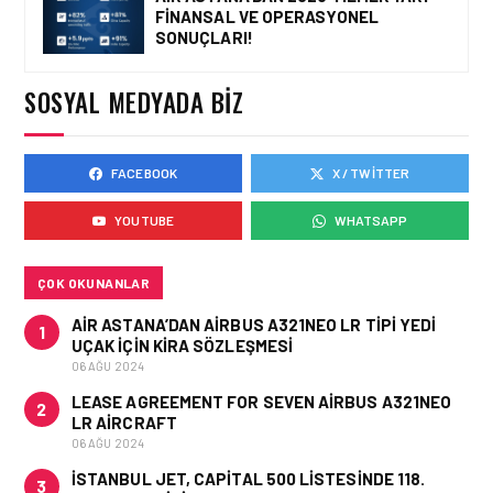
SEBEPLERI NELERDIR?
FINANSAL VE OPERASYONEL
SONUÇLARI!
SOSYAL MEDYADA BIZ
KARGO • 26 TEM 2026
HONG KONG VE ÇIN’DEN
AVRUPA’YA HAVA
KARGODA SERT DÜŞÜŞ
FACEBOOK
X / TWITTER
YOUTUBE
WHATSAPP
KARGO • 08 TEM 2026
ÇOK OKUNANLAR
TURHAN ÖZEN SAUDI
CARGO CHIEF
AIR ASTANA’DAN AIRBUS A321NEO LR TIPI YEDI
1
COMMERCIAL OFFICER
UÇAK IÇIN KIRA SÖZLEŞMESI
OLDU
06 AĞU 2024
LEASE AGREEMENT FOR SEVEN AIRBUS A321NEO
2
LR AIRCRAFT
06 AĞU 2024
İSTANBUL JET, CAPITAL 500 LISTESINDE 118.
3