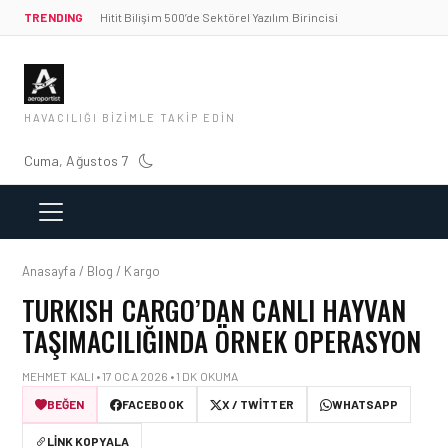
TRENDING
Hitit Bilişim 500’de Sektörel Yazılım Birincisi
HAVACILIĞI BIZIMLE TAKIP EDIN
Cuma, Ağustos 7
Anasayfa / Blog / Kargo
TURKISH CARGO’DAN CANLI HAYVAN
TAŞIMACILIĞINDA ÖRNEK OPERASYON
MEHMET KALI • 17 OCA 2026 • 1 DK OKUMA
BEĞEN
FACEBOOK
X / TWITTER
WHATSAPP
LINK KOPYALA