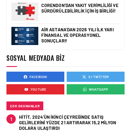
AVRUPA’YA HAVA
CORENDON’DAN YAKIT VERIMLILIĞI VE
KARGODA SERT DÜŞÜŞ
SÜRDÜRÜLEBILIRLIK IÇIN İŞ BIRLIĞI!
AIR ASTANA’DAN 2026 YILI İLK YARI
FINANSAL VE OPERASYONEL
KARGO • 08 TEM 2026
SONUÇLARI!
TURHAN ÖZEN SAUDI
CARGO CHIEF
COMMERCIAL OFFICER
SOSYAL MEDYADA BIZ
OLDU
FACEBOOK
X / TWITTER
KARGO • 06 TEM 2026
FLYDUBAI’DEN SABIHA
YOUTUBE
WHATSAPP
GÖKÇEN’E GÜNLÜK
UÇUŞLAR VE KARGO
HIZMETI BAŞLADI!
ÇOK OKUNANLAR
HITIT, 2024’ÜN IKINCI ÇEYREĞINDE SATIŞ
1
GELIRLERINI YÜZDE 21 ARTIRARAK 15,2 MILYON
DOLARA ULAŞTIRDI