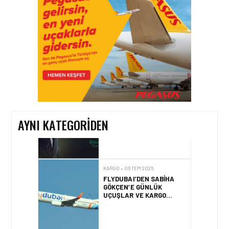
AVRUPA’YA HAVA
KARGODA SERT DÜŞÜŞ
KARGO • 08 TEM 2026
TURHAN ÖZEN SAUDI
CARGO CHIEF
COMMERCIAL OFFICER
OLDU
AYNI KATEGORIDEN
KARGO • 06 TEM 2026
FLYDUBAI’DEN SABIHA
GÖKÇEN’E GÜNLÜK
UÇUŞLAR VE KARGO
HIZMETI BAŞLADI!
KARGO • 05 TEM 2026
BASIK BURUNLU KÖPEK