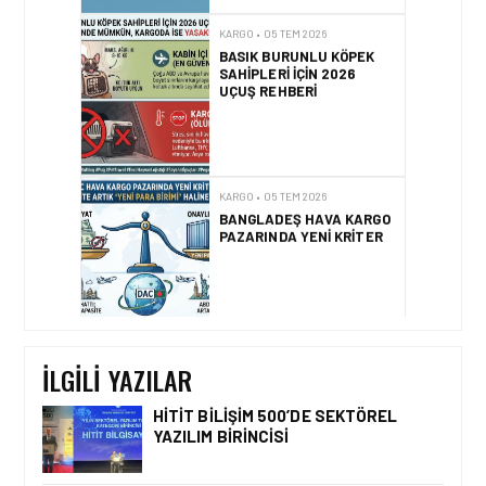
SAHIPLERI IÇIN 2026
UÇUŞ REHBERI
KARGO • 05 TEM 2026
BANGLADEŞ HAVA KARGO
PAZARINDA YENI KRITER
KARGO • 01 TEM 2026
GLS, STRATEJIK
ORTAKLIK ILE TÜRKIYE
KARGO PAZARINA GIRIŞ
YAPIYOR
İLGILI YAZILAR
HITIT BILIŞIM 500’DE SEKTÖREL
YAZILIM BIRINCISI
KARGO • 26 TEM 2026
HONG KONG VE ÇIN’DEN