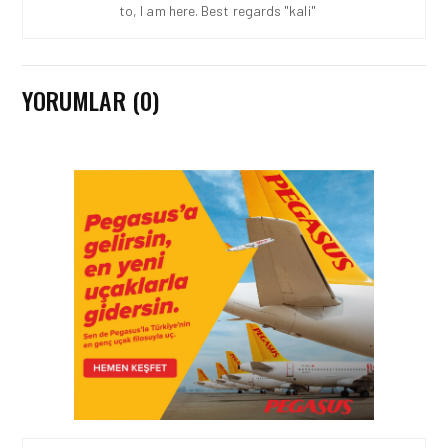
to, I am here. Best regards "kali"
YORUMLAR (0)
KARGO • 26 TEM 2026
HONG KONG VE ÇIN’DEN
AVRUPA’YA HAVA
KARGODA SERT DÜŞÜŞ
KARGO • 08 TEM 2026
TURHAN ÖZEN SAUDI
CARGO CHIEF
COMMERCIAL OFFICER
OLDU