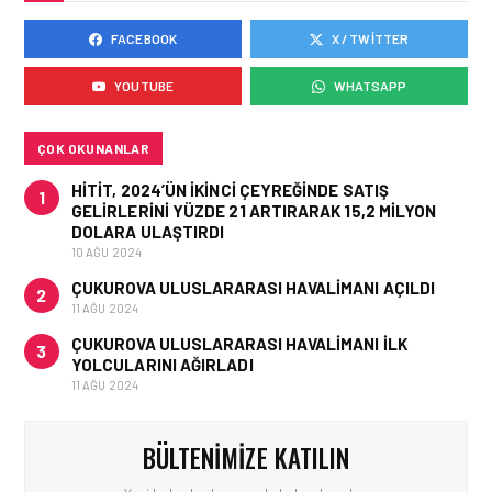
FACEBOOK
X / TWITTER
KARGO • 06 TEM 2026
FLYDUBAI’DEN SABIHA
YOUTUBE
WHATSAPP
GÖKÇEN’E GÜNLÜK
UÇUŞLAR VE KARGO
HIZMETI BAŞLADI!
ÇOK OKUNANLAR
HITIT, 2024’ÜN IKINCI ÇEYREĞINDE SATIŞ
1
GELIRLERINI YÜZDE 21 ARTIRARAK 15,2 MILYON
DOLARA ULAŞTIRDI
10 AĞU 2024
ÇUKUROVA ULUSLARARASI HAVALIMANI AÇILDI
2
11 AĞU 2024
ÇUKUROVA ULUSLARARASI HAVALIMANI İLK
3
YOLCULARINI AĞIRLADI
11 AĞU 2024
BÜLTENIMIZE KATILIN