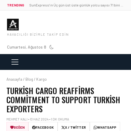
TRENDING
SunExpress’in Üç gün üst üste günlük yolcu sayısı 71 bini aştı
HAVACILIĞI BIZIMLE TAKIP EDIN
Cumartesi, Ağustos 8
Anasayfa / Blog / Kargo
TURKISH CARGO REAFFIRMS
COMMITMENT TO SUPPORT TURKISH
EXPORTERS
MEHMET KALI • 13 HAZ 2024 • 1 DK OKUMA
BEĞEN
FACEBOOK
X / TWITTER
WHATSAPP