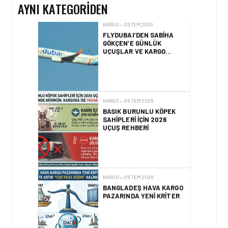
AYNI KATEGORIDEN
KARGO • 06 TEM 2026
FLYDUBAI’DEN SABIHA
GÖKÇEN’E GÜNLÜK
UÇUŞLAR VE KARGO
HIZMETI BAŞLADI!
KARGO • 05 TEM 2026
BASIK BURUNLU KÖPEK
SAHIPLERI IÇIN 2026
UÇUŞ REHBERI
KARGO • 05 TEM 2026
BANGLADEŞ HAVA KARGO
PAZARINDA YENI KRITER