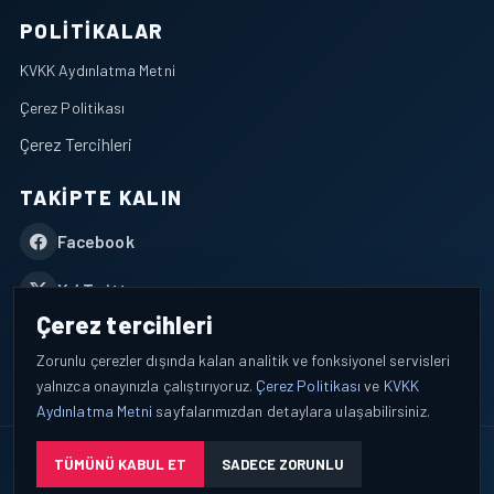
POLITIKALAR
KVKK Aydınlatma Metni
Çerez Politikası
Çerez Tercihleri
TAKIPTE KALIN
Facebook
X / Twitter
Çerez tercihleri
YouTube
Zorunlu çerezler dışında kalan analitik ve fonksiyonel servisleri
yalnızca onayınızla çalıştırıyoruz.
Çerez Politikası
ve
KVKK
WhatsApp
Aydınlatma Metni
sayfalarımızdan detaylara ulaşabilirsiniz.
© 2026 AEROPORTIST I Havacılık Veri ve Analiz Platformu. Tüm
TÜMÜNÜ KABUL ET
SADECE ZORUNLU
hakları saklıdır.