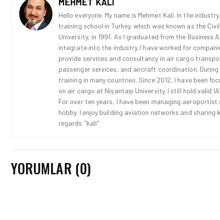
MEHMET KALI
Hello everyone. My name is Mehmet Kali. In the industry,
training school in Turkey, which was known as the Civi
University, in 1991. As I graduated from the Business 
integrate into the industry. I have worked for compani
provide services and consultancy in air cargo transport
passenger services, and aircraft coordination. During
training in many countries. Since 2012, I have been fo
on air cargo at Nişantaşı University. I still hold vali
For over ten years, I have been managing aeroportist.c
hobby. I enjoy building aviation networks and sharing k
regards "kali"
YORUMLAR (0)