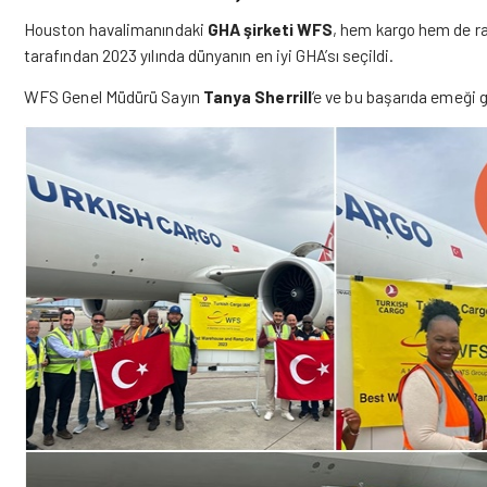
Houston havalimanındaki
GHA şirketi WFS
, hem kargo hem de ra
tarafından 2023 yılında dünyanın en iyi GHA’sı seçildi.
WFS Genel Müdürü Sayın
Tanya Sherrill
‘e ve bu başarıda emeği g