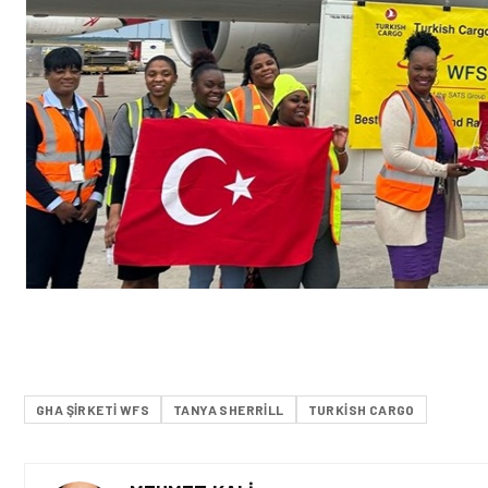
GHA ŞIRKETI WFS
TANYA SHERRILL
TURKISH CARGO