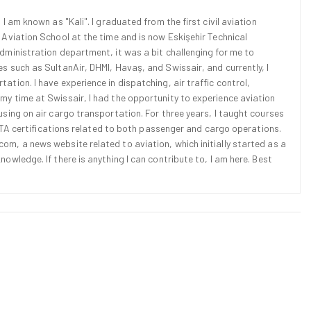
 I am known as "Kali". I graduated from the first civil aviation
l Aviation School at the time and is now Eskişehir Technical
Administration department, it was a bit challenging for me to
es such as SultanAir, DHMI, Havaş, and Swissair, and currently, I
ation. I have experience in dispatching, air traffic control,
 my time at Swissair, I had the opportunity to experience aviation
cusing on air cargo transportation. For three years, I taught courses
d IATA certifications related to both passenger and cargo operations.
om, a news website related to aviation, which initially started as a
nowledge. If there is anything I can contribute to, I am here. Best