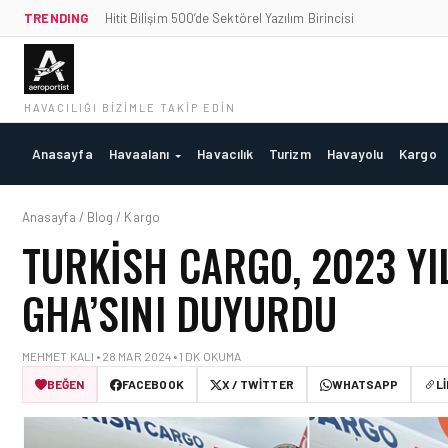
TRENDING
Hitit Bilişim 500’de Sektörel Yazılım Birincisi
HAVACILIĞI BIZIMLE TAKIP EDIN
Anasayfa
Havaalanı
Havacılık
Turizm
Havayolu
Kargo
Anasayfa / Blog / Kargo
TURKISH CARGO, 2023 YI
GHA’SINI DUYURDU
MEHMET KALI • 28 MAR 2024 • 1 DK OKUMA
BEĞEN
FACEBOOK
X / TWITTER
WHATSAPP
L