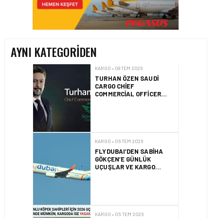
TURHAN ÖZEN SAUDI
CARGO CHIEF
COMMERCIAL OFFICER
OLDU
AYNI KATEGORIDEN
KARGO • 06 TEM 2026
FLYDUBAI’DEN SABIHA
GÖKÇEN’E GÜNLÜK
UÇUŞLAR VE KARGO
HIZMETI BAŞLADI!
KARGO • 05 TEM 2026
BASIK BURUNLU KÖPEK
SAHIPLERI IÇIN 2026
UÇUŞ REHBERI
KARGO • 05 TEM 2026