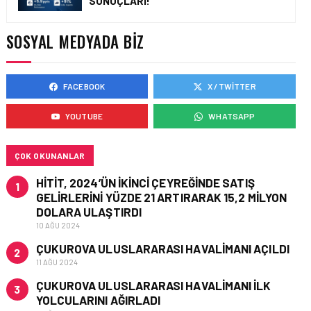
SONUÇLARI!
TURHAN ÖZEN SAUDI
CARGO CHIEF
COMMERCIAL OFFICER
SOSYAL MEDYADA BIZ
OLDU
FACEBOOK
X / TWITTER
KARGO • 06 TEM 2026
FLYDUBAI’DEN SABIHA
YOUTUBE
WHATSAPP
GÖKÇEN’E GÜNLÜK
UÇUŞLAR VE KARGO
HIZMETI BAŞLADI!
ÇOK OKUNANLAR
HITIT, 2024’ÜN IKINCI ÇEYREĞINDE SATIŞ
1
GELIRLERINI YÜZDE 21 ARTIRARAK 15,2 MILYON
DOLARA ULAŞTIRDI
10 AĞU 2024
ÇUKUROVA ULUSLARARASI HAVALIMANI AÇILDI
2
11 AĞU 2024
ÇUKUROVA ULUSLARARASI HAVALIMANI İLK
3
YOLCULARINI AĞIRLADI