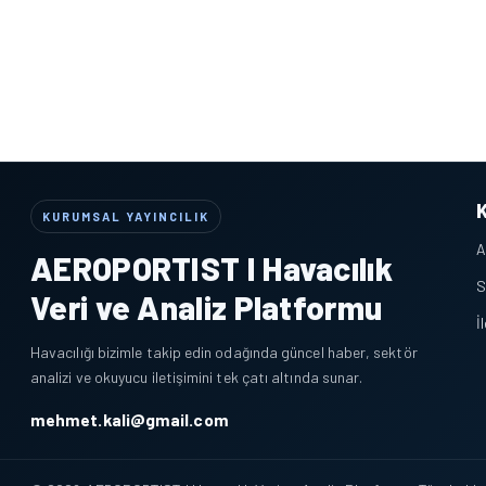
KURUMSAL YAYINCILIK
A
AEROPORTIST I Havacılık
S
Veri ve Analiz Platformu
İ
Havacılığı bizimle takip edin odağında güncel haber, sektör
analizi ve okuyucu iletişimini tek çatı altında sunar.
mehmet.kali@gmail.com