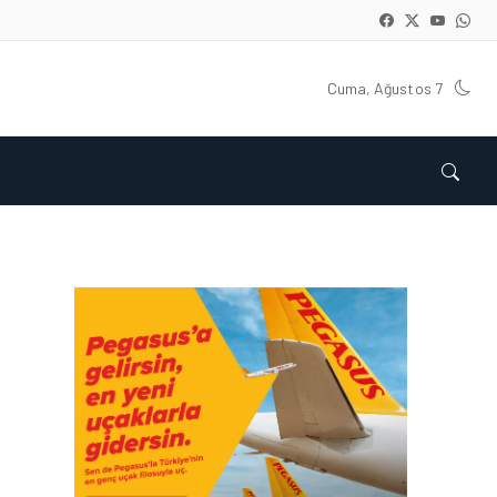
Cuma, Ağustos 7
KARGO • 26 TEM 2026
HONG KONG VE ÇIN’DEN
AVRUPA’YA HAVA
KARGODA SERT DÜŞÜŞ
KARGO • 08 TEM 2026