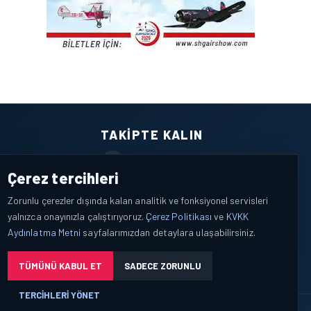
TAKIPTE KALIN
Facebook
Çerez tercihleri
X / Twitter
Zorunlu çerezler dışında kalan analitik ve fonksiyonel servisleri
yalnızca onayınızla çalıştırıyoruz.
Çerez Politikası
ve
KVKK
YouTube
Aydınlatma Metni
sayfalarımızdan detaylara ulaşabilirsiniz.
WhatsApp
TÜMÜNÜ KABUL ET
SADECE ZORUNLU
TERCIHLERI YÖNET